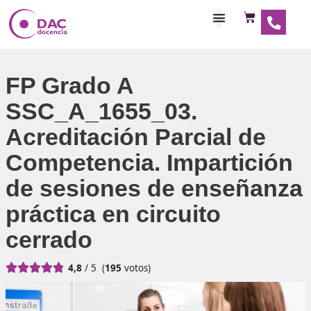
Habilitaciones Doce
FP Grado A
SSC_A_1655_03.
Acreditación Parcial d
Competencia. Impartic
de sesiones de enseñ
práctica en circuito
cerrado