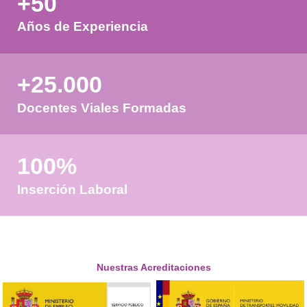
Validando los datos para que
pueda procesar el formulario.
favor espere a la comprobación
+50
Años de Experiencia