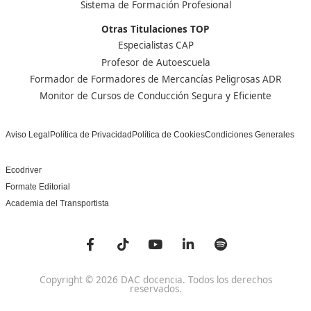
Centro de referencia nacional en la formación de profe
un programa innovador para expertos docentes especia
DAC docencia
Alumnos
Sobre Nosotros
Campus Online
Centros
Preguntas Frecuentes
Acreditaciones y
Docencia de la Formac
Homologaciones
Profesional para el Em
Manuales DGT
Certificado Profesional
SSC_017_5B
Bolsa de Empleo
Habilitación para la D
Trabaja con Nosotros
grados A-B-C
Metaverso Minecraft
Competencia Profesion
Blog
el Transporte
Contacto
Titulaciones TOP FP