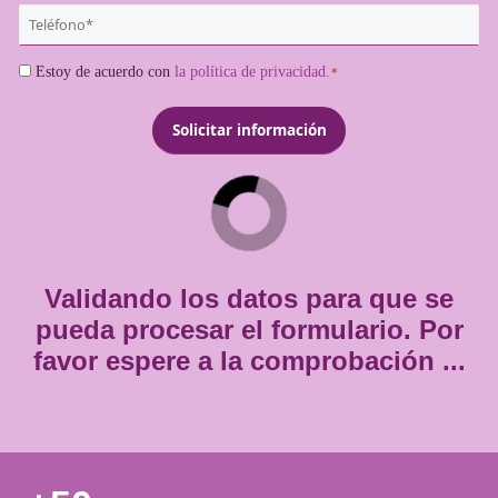
¿Quieres más información de es
titulación?
{user:display_name}
*
Email
*
Teléfono
*
Consentimiento
Estoy de acuerdo con
la política de privacidad.
*
*