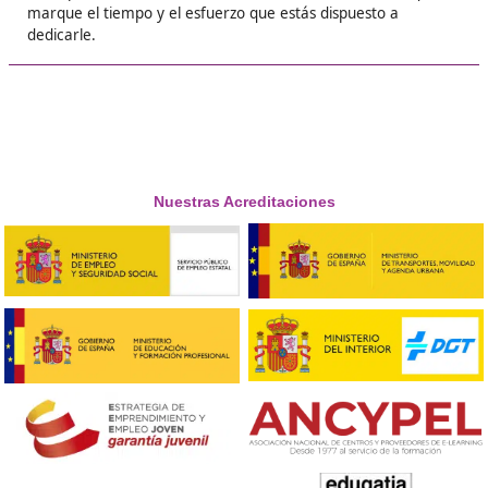
❝
Me gustó tanto que lo volvería a hacer,
especialmente gracias al trabajo que me ha
permitido conseguir.





Laura
❝
Soy un docente entregado a mi trabajo y todo
a un curso que puedo hacer en unos meses. Si
es tan corto y fácil me apunto antes.





Hector