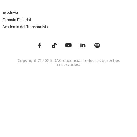
Centro de referencia nacional en la formación de profe
un programa innovador para expertos docentes especia
DAC docencia
Alumnos
Sobre Nosotros
Campus Online
Centros
Preguntas Frecuentes
Acreditaciones y
Docencia de la Formac
Homologaciones
Profesional para el Em
Manuales DGT
Certificado Profesional
SSC_017_5B
Bolsa de Empleo
Habilitación para la D
Trabaja con Nosotros
grados A-B-C
Metaverso Minecraft