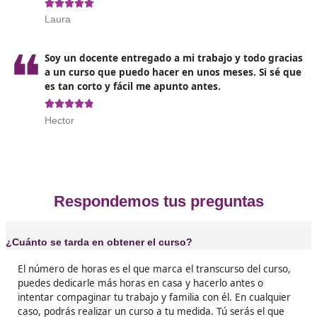
Opiniones sobre el curso de Doc
para la Formación profesional par
empleo
❝
Estoy contentísima de haber hecho caso a mi f
tengo un título que me permite ser docente 
casa.





Raquel
❝
Me encanta el curso en el que te prepara para
docente de verdad, sin medias tintas, con poc
horas te dan las herramientas que necesitas.





Felix