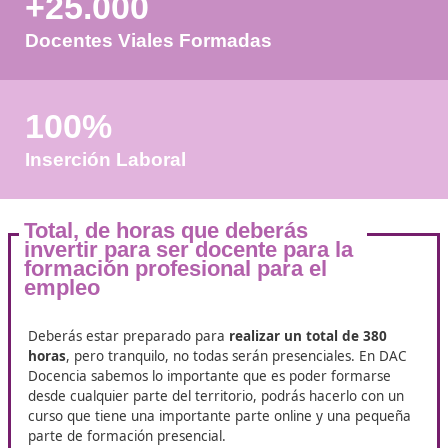
+50
Años de Experiencia
+25.000
Docentes Viales Formadas
100%
Inserción Laboral