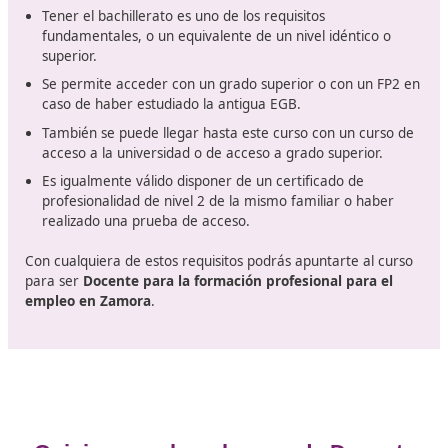
tres partes aprobadas, podrás conseguir aquello que
realmente deseas, ser
profesor de formación profesi
para el empleo en Zamora
.
Esto es lo que necesitas para po
acceder al curso de Docencia par
Formación Profesional para el em
(FPE)
Al tratarse de un certificado de profesionalidad de nive
deben cumplir con unos
requisitos previos
antes de p
manos a la obra a la hora de
acceder a este curso.
Tener el bachillerato es uno de los requisitos