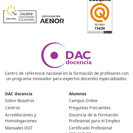
Respondemos tus preguntas
¿Cuánto se tarda en obtener el curso?
El número de horas es el que marca el transcurso del c
puedes dedicarle más horas en casa y hacerlo antes o
intentar compaginar tu trabajo y familia con él. En cua
caso, podrás realizar un curso a tu medida. Tú serás el
marque el tiempo y el esfuerzo que estás dispuesto a
dedicarle.
Nuestras Acreditaciones