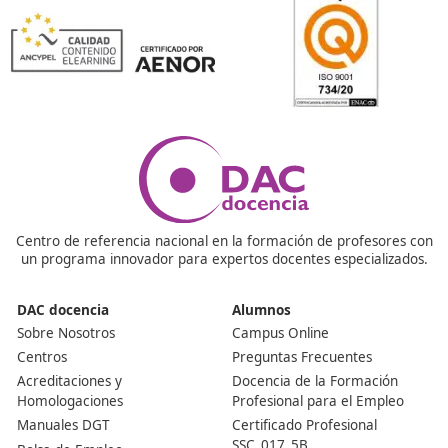
¿Tienes dudas? ¡Aquí las respond
¿Puedo hacer este curso si estoy trabajando?
Este curso está diseñado para adaptarse a cada perso
situación, podrás cursarlo fácilmente con una mínima
organización. Prepara el horario y ponle ganas, seguro
en unos meses acabarás cumpliendo tu objetivo de ser
profesor de lo tuyo o un tutor online excelente. No hay
barreras cuando se hace algo que a uno le gusta.
Nuestras Acreditaciones