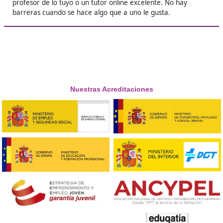
❝
Nunca me imaginé de profesor, pero gracias a
curso lo soy y me encanta mi trabajo, las 380 
pasan volando.





Antonio
❝
Soy nula estudiando, pero con este curso he
conseguido acabar siendo profesora de lo mío,
peluquería.





María Luisa