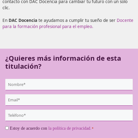
laborales. Serás el profesor que quieres ser en un aula
convencional o ejercerás de tutor online, todo es posible s
con las herramientas adecuadas. No esperes más y ponte
contacto con DAC Docencia para cambiar tu futuro con u
clic.
En
DAC Docencia
te ayudamos a cumplir tu sueño de se
para la formación profesional para el empleo.
¿Quieres más información de es
titulación?
{user:display_name}
*