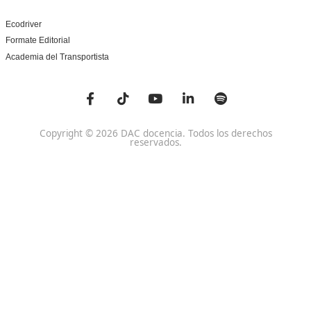
Centro de referencia nacional en la formación de profe
un programa innovador para expertos docentes especia
DAC docencia
Alumnos
Sobre Nosotros
Campus Online
Centros
Preguntas Frecuentes
Acreditaciones y
Docencia de la Formac
Homologaciones
Profesional para el Em
Manuales DGT
Certificado Profesional
SSC_017_5B
Bolsa de Empleo
Habilitación para la D
Trabaja con Nosotros
grados A-B-C
Metaverso Minecraft
Competencia Profesion