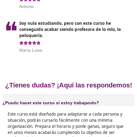
Opiniones sobre nuestro certifica
Docencia para la FPE en Murci
❝
Este curso está perfectamente planificado, es
perfecto para una persona que esté trabajand
puedes organizar muy bien.





Paula
❝
Sabía que los de DAC Docencia eran buenos en
suyo, pero jamás pensé que tanto, he hecho e
curso y estoy pendiente de otro, la organizació
trato es excelente.





Alex