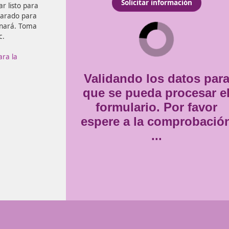
s capaz de convertirte en
Consentimiento
Estoy de acuerdo con
la
*
 debes estar listo para
temario preparado para
te te apasionará. Toma
un solo clic.
r
Docente para la
Validando lo
que se pueda
formulario
espere a la 
..