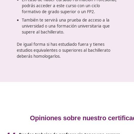
curso de Docente de la Formaci
Profesional para el empleo (FP
Todo
docente de la formación profesional para e
empleo en Granada
necesita de una formación
básica que será la que será la puerta de acceso a
un curso prácticamente a tu medida. Podrás
empezar a formarte si dispones de esta titulación
El titulo de bachillerato es indispensable, como
también lo será un certificado de profesionalid
de nivel 2.
En caso de haber cursado Formación Profesiona
podrás acceder a este curso con un ciclo
formativo de grado superior o un FP2.
También te servirá una prueba de acceso a la
universidad o una formación universitaria que