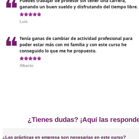
supere al bachillerato.
De igual forma si has estudiado fuera y tienes
estudios equivalentes o superiores al bachillerato
deberás homologarlos.
Opiniones sobre nuestro c
❝
Puedes trabajar de profesor sin tener una carr
ganando un buen sueldo y disfrutando del tie