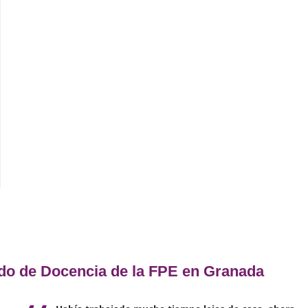
ón
E)
l
:
ad
l,