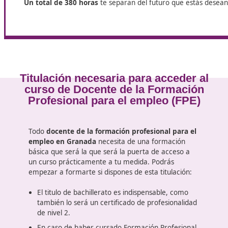
El curso de
docencia de la formación profesional 
para poder ejercer esta profesión en Granada.
313 horas del curso se realizan online, a distanci
adquirir los conocimientos necesarios para poder
docente.
27 horas las realizarás en un centro concertado
Docencia para poder poner en práctica lo apren
Un total de 380 horas
te separan del futuro que es
Titulación necesaria para acceder