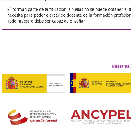





Luis
❝
Tenía ganas de cambiar de actividad profesion
poder estar más con mi familia y con este cur
conseguido lo que me he propuesto.





Alberto
¿Tienes dudas? ¡Aquí las 