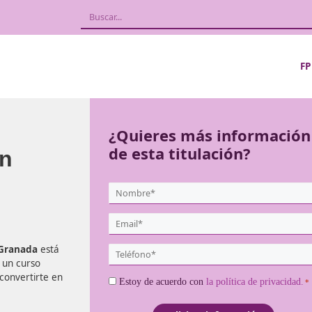
ón
¿Quieres más
de esta titula
leo en
{user:display_name}
*
Email
*
 empleo en Granada
está
Teléfono
ilmente con un curso
*