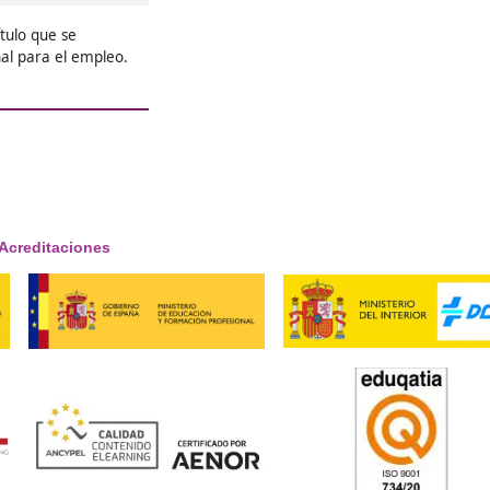





Adela
❝
al para
Sabía que eran grandes profesion
so he
Docencia, pero con este curso ha
convertirme en todo un maestro.





Manuel
respondemos!