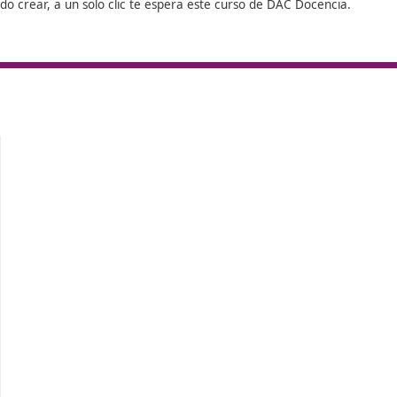
para el empleo (FPE)
se divide en tres partes, formando el
a podrás
40 horas son las que tendrás que dedicar a
 ejercer de
aprendido como docente, en las llamadas p
empresa de formación.
 por DAC
dido.
tás deseando crear, a un solo clic te espera este curso de
 al