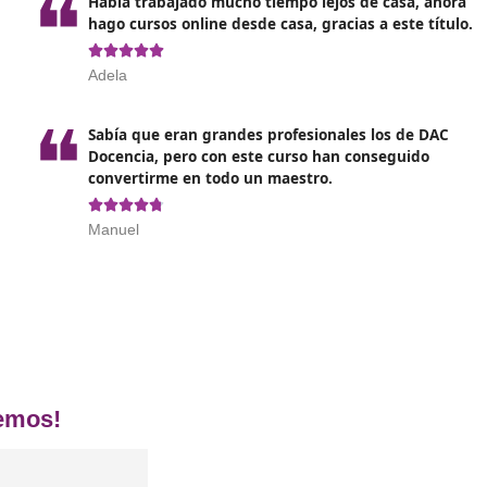
ertificado de Docencia de la FPE en 
❝
era,
Había trabajado mucho tiempo lej
mpo libre.
hago cursos online desde casa, gra