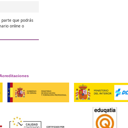
❝
a,
Estaba en plena crisis profesional
profesionales conseguí dedicarme





Mar
❝
 jamás me
Dudaba un poco de apuntarme o 
profesor
profesor mío me dijo que estudió 
tuve claro.





Amparo