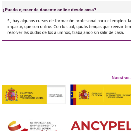
❝
Es un curso de esos que haces sin darte cuent
fácilmente y sin apenas esfuerzo.





Esther
❝
Estaba deseando estudiar un poco más, pero
imagine que fuera tan sencillo acabar siendo 





Andrés