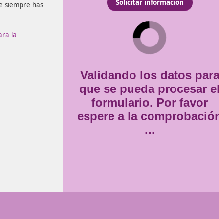
horario que permite
Consentimiento
Estoy de acuerdo con
la
ndo en ejercer de
*
este curso de DAC
 profesor que siempre has
r
Docente para la
Validando lo
que se pueda
formulario
espere a la 
..