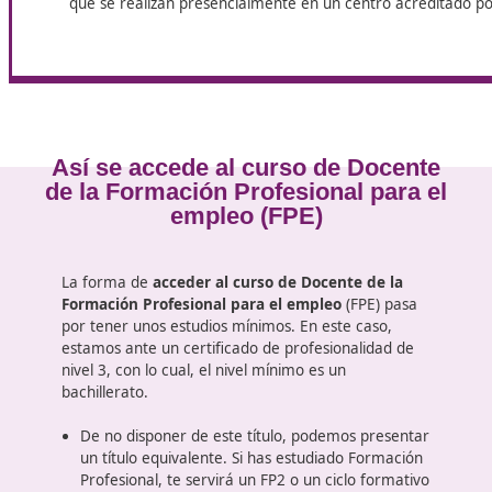
Los expertos de DAC Docencia saben muy bien como o
profesionalidad de nivel 3
, está formado de un tot
Una primera parte de 313 horas que será la que
realizar online, con un ordenador o dispositivo p
estudiar fácilmente desde casa o desde cualquier
que dispongas de la tranquilidad necesaria.
Después llega la formación complementaria que 
que se realizan presencialmente en un centro ac
Así se accede al curso de Doce