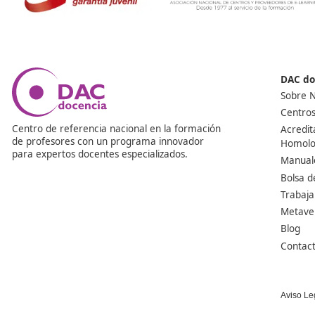
¿Tienes dudas? ¡Aquí las 
¿Puedo ejercer de docente online desde casa?
Sí, hay algunos cursos de formación profesional para e
impartir, que son online. Con lo cual, quizás tengas que
resolver las dudas de los alumnos, trabajando sin salir 