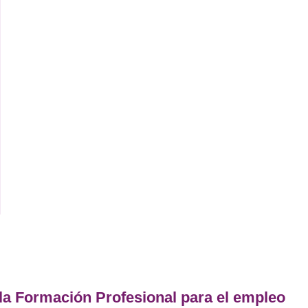
 el
a
ar
n
vo