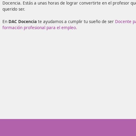
aprender, pero es también una salida profesional con un 
compaginar la vida profesional y personal. Si estás pensa
profesor, pero no sabes cómo conseguirlo, toma nota de 
Docencia. Estás a unas horas de lograr convertirte en el
querido ser.
En
DAC Docencia
te ayudamos a cumplir tu sueño de se
formación profesional para el empleo.