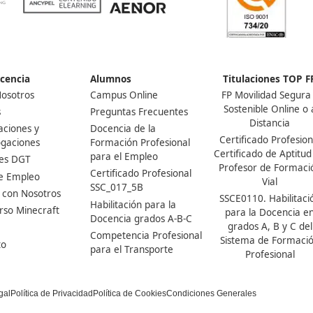
respondemos!
l empleo, la parte que podrás
 revisar temario online o
de casa.
Nuestras Acreditaciones