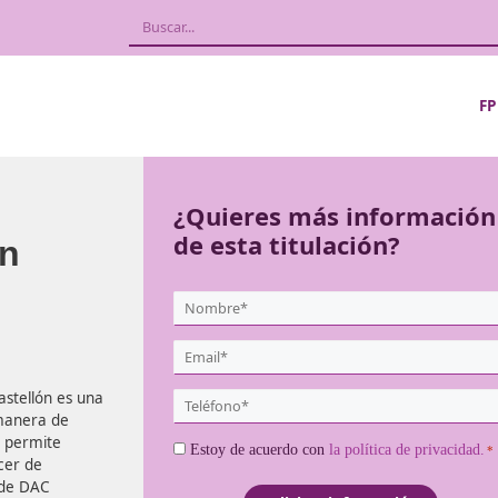
ón
¿Quieres más
de esta titula
leo en
{user:display_name}
*
Email
*
mpleo en Castellón
es una
Teléfono
s la mejor manera de
*