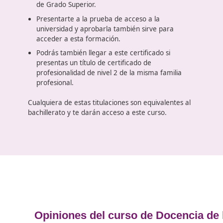
de la Formación Profesional para
empleo (FPE)
La forma de
acceder al curso de Docente de la
Formación Profesional para el empleo
(FPE) pas
por tener unos estudios mínimos. En este caso,
estamos ante un certificado de profesionalidad de
nivel 3, con lo cual, el nivel mínimo es un
bachillerato.
De no disponer de este título, podemos present
un título equivalente. Si has estudiado Formació
Profesional, te servirá un FP2 o un ciclo formati
de Grado Superior.
Presentarte a la prueba de acceso a la
universidad y aprobarla también sirve para
acceder a esta formación.