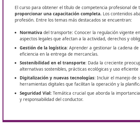
de transporte se están redefiniendo
,
adaptándose a las nuevas normativas y tecnología
que transforman el sector. En DAC docencia te
ofrecemos el curso necesario para obtener este
título, sus requisitos, la actualización de contenidos
te contamos la importancia de esta certificación e
un entorno laboral cada vez más competitivo.
Materias de estudio
El curso para obtener el título de competencia prof