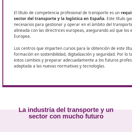
En DAC Docencia ponemos a tu alcance la formación de
este programa obtendrás la acreditación oficial que amplí
cualificado. Consigue tu certificado de
Competencia Profes
¿Sabes en qué consiste el certific
competencia profesional para el
transporte?
El título de competencia profesional de transporte 
sector del transporte y la logística en España
. Es
necesarios para gestionar y operar en el ámbito del
alineada con las directrices europeas, asegurando
Europea.
Los centros que imparten cursos para la obtención d