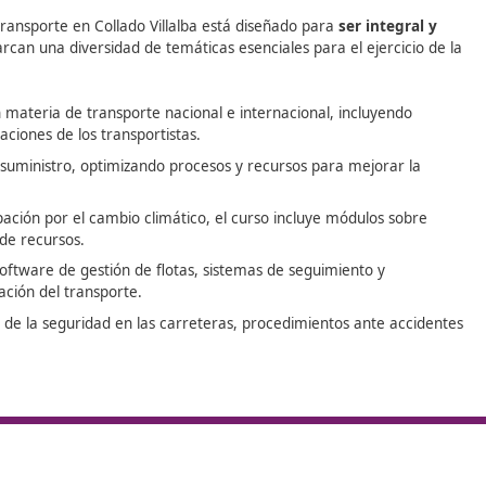
También en algunos casos, se pued
s
experiencia previa en el sector.
 y
n
esional de transporte en Collado Villalba está diseñado par