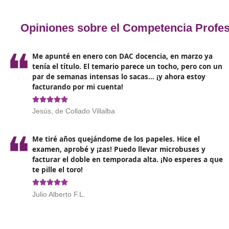
proporcionar una capacitación completa.
Los cont
profesión. Entre los temas más destacados se encu
Normativa
del transporte: Conocer la regulación
aspectos legales que afectan a la actividad, derec
Gestión de la logística
: Aprender a gestionar la
eficiencia en la entrega de mercancías.
Sostenibilidad en el transporte
: Dada la crecie
alternativas sostenibles, prácticas ecológicas y us
Digitalización y nuevas tecnologías
: Incluir el
herramientas digitales que facilitan la operación y
Seguridad Vial:
Temática crucial que aborda la i
y responsabilidad del conductor.