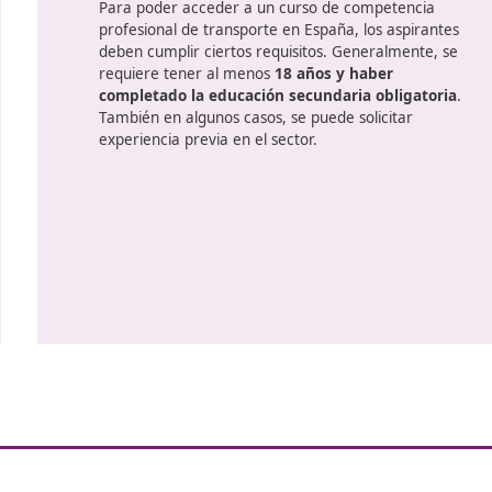
d. Por lo tanto, el contenido de los cursos ha sido actualiza
ros profesionales del transporte. Nuestra formación de DA
n
Los requisitos para 
certificad
a
Para poder acceder a un curso d
profesional de transporte en Españ
deben cumplir ciertos requisitos.
requiere tener al menos
18 años 
l
completado la educación secunda