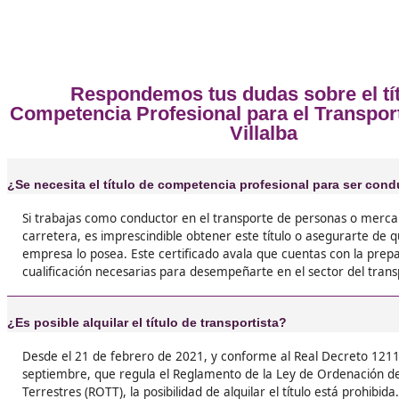
Opiniones sobre el Competencia P
❝
Me apunté en enero con DAC docencia, en ma
tenía el título. El temario parece un tocho, pe
par de semanas intensas lo sacas… ¡y ahora e
facturando por mi cuenta!





Jesús, de Collado Villalba
❝
Me tiré años quejándome de los papeles. Hice 
examen, aprobé y ¡zas! Puedo llevar microbus
facturar el doble en temporada alta. ¡No espe
te pille el toro!