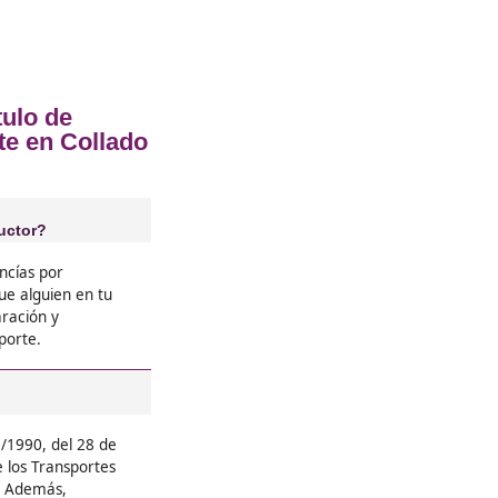
rofesional para el Transporte en Col
❝
rzo ya
Creía que era imposible compagin
ro con un
pero los simulacros online van de l
stoy
lo quitas de encima y ganas clie
piden gestor con título.





Delia, 35 años
❝
el
En mi empresa valoran tener el tí
es y
contratar gestor externo. Lo saq
res a que
sueldo al mes siguiente. Es un wi
que merece la pena!