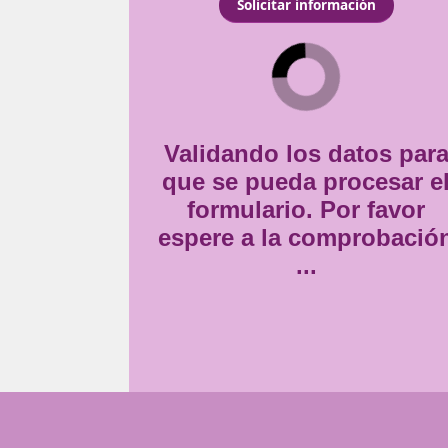
como transportistas
Consentimiento
vicio.
Estoy de acuerdo con
la
*
Validando lo
que se pueda
formulario
espere a la 
..