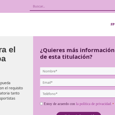
l para el
¿Quieres más
de esta titula
llalba
{user:display_name}
*
Email
r carretera pueda
*
e cumplir con el requisito
Teléfono
ón es obligatoria tanto
*