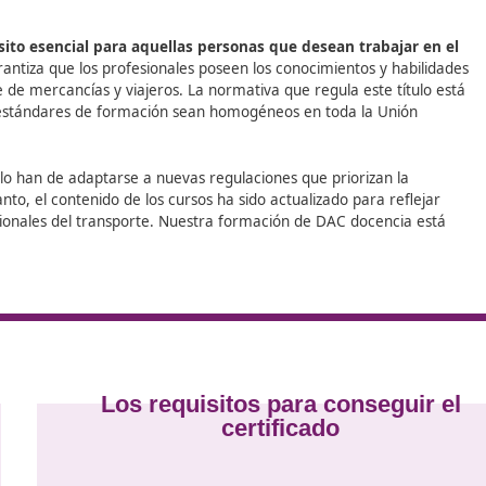
Competencia Profesional para el Transporte
en tu propia 
a tu horizonte laboral dentro del sector, posicionándote co
ional para el Transporte
en Collado Villalba.
ado de
es un
requisito esencial para aquellas personas que dese
te título garantiza que los profesionales poseen los conocim
 transporte de mercancías y viajeros. La normativa que regu
 así que los estándares de formación sean homogéneos en t
e este título han de adaptarse a nuevas regulaciones que p