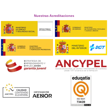
–
Manual de Director de Escuelas Particulares de Conduc
para
Director de Autoescuela
(Formate Editorial).
–
Este es tu cursp para convertirte en un
Director de
Autoescuela
(DAC)
.