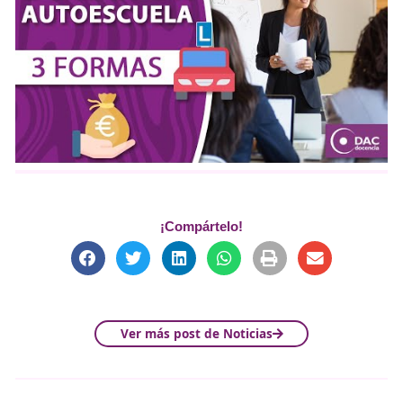
Modificación por nuevo permiso:
Si un profesor 
un nuevo permiso de conducir, puede ampliar su
autorización de ejercicio, pero
debe esperar un 
desde la obtención de dicho permiso para poder i
sus clases prácticas.
Causas de Suspensión:
Los Jefes de Tráfico acor
suspensión de la autorización por:
Sentencia judicial firme.
Suspensión o privación del permiso de conducir
judicial o administrativa).
Enfermedad o incapacidad temporal.
Otros enlaces que te podrí
interesar sobre el Director 
Autoescuela.