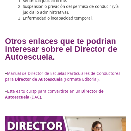
2. Alcance y Limitaciones
Teoría:
La autorización de profesor habilita para i
clases teóricas de
cualquier
permiso o licencia.
Práctica:
Solo se pueden dar clases prácticas de l
permisos que el profesor posea con
más de un a
antigüedad
.
Suplencias:
Si el director causa vacante, puede se
sustituido provisionalmente por cualquier profesor
escuela por un máximo de
un mes
.
3. Modificación y Suspensión