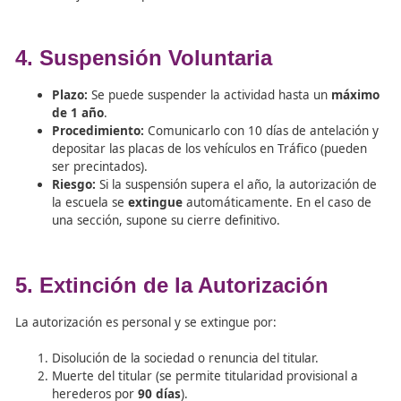
material. Se inscriben con el mismo número de la
más un código añadido.
3. Modificación de la Autorizac
Cualquier variación debe comunicarse en un
plazo de 1
hábiles
. Es obligatorio solicitar la modificación por:
Cambio de nombre o domicilio (locales/terrenos).
Altas y bajas de profesores o vehículos.
Reformas en los vehículos o cambios en las autori
de ejercicio del personal.
4. Suspensión Voluntaria