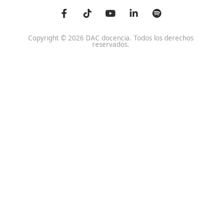
Centro de referencia nacional en la formación de profe
un programa innovador para expertos docentes especia
DAC docencia
Alumnos
Sobre Nosotros
Campus Online
Centros
Preguntas Frecuentes
Acreditaciones y
Docencia de la Formac
Homologaciones
Profesional para el Em
Manuales DGT
Certificado Profesional
SSC_017_5B
Bolsa de Empleo
Habilitación para la D
Trabaja con Nosotros
grados A-B-C