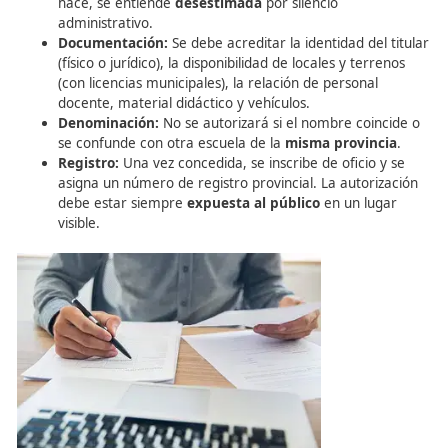
1. Solicitud y Expedición
Trámite:
Se solicita en la Jefatura donde radique l
escuela. La DGT tiene
3 meses
para contestar; si 
hace, se entiende
desestimada
por silencio
administrativo.
Documentación:
Se debe acreditar la identidad del
(físico o jurídico), la disponibilidad de locales y ter
(con licencias municipales), la relación de personal
docente, material didáctico y vehículos.
Denominación:
No se autorizará si el nombre coi
se confunde con otra escuela de la
misma provin
Registro:
Una vez concedida, se inscribe de oficio 
asigna un número de registro provincial. La autori
debe estar siempre
expuesta al público
en un lu
visible.