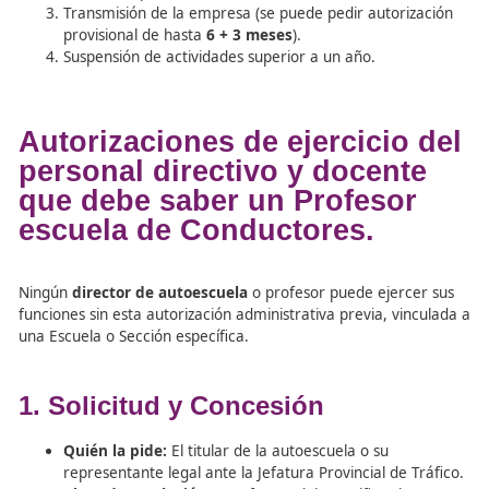
Plazo:
Se puede suspender la actividad hasta un
m
de 1 año
.
Procedimiento:
Comunicarlo con 10 días de antel
depositar las placas de los vehículos en Tráfico (p
ser precintados).
Riesgo:
Si la suspensión supera el año, la autoriza
la escuela se
extingue
automáticamente. En el c
una sección, supone su cierre definitivo.
5. Extinción de la Autorización
La autorización es personal y se extingue por:
Disolución de la sociedad o renuncia del titular.
Muerte del titular (se permite titularidad provision
herederos por
90 días
).
Transmisión de la empresa (se puede pedir autori
provisional de hasta
6 + 3 meses
).