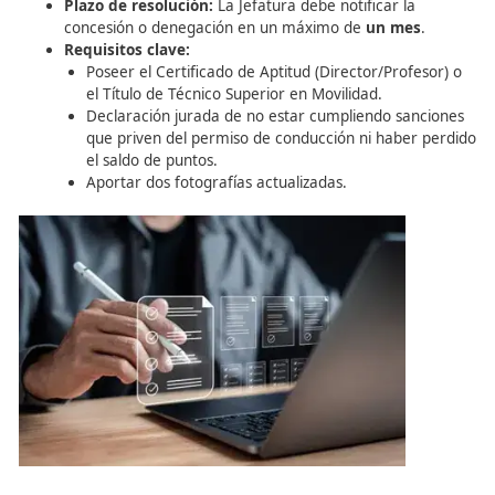
Suspensión de actividades superior a un año.
Autorizaciones de ejercicio
personal directivo y docent
que debe saber un Profeso
escuela de Conductores.
Ningún
director de autoescuela
o profesor puede ejerc
funciones sin esta autorización administrativa previa, vi
una Escuela o Sección específica.
1. Solicitud y Concesión
Quién la pide:
El titular de la autoescuela o su