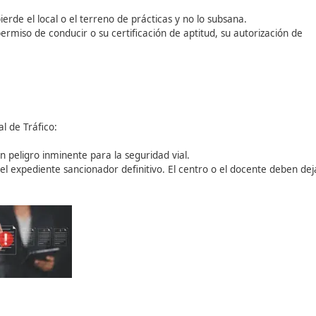
oncedió
infringiendo gravemente la ley
(por ejemplo, con 
o si la licencia nunca hubiera existido.
ica el interés público
, la Administración puede declararla 
ilares que la sostenían:
ehículos, pierde el local o el terreno de prácticas y no lo s
pierde su permiso de conducir o su certificación de aptitud,