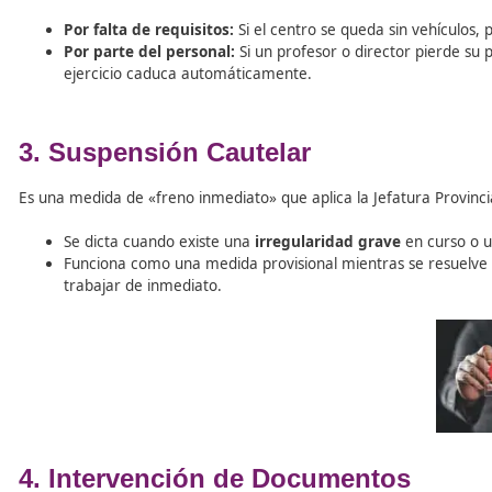
Nulidad:
Se produce cuando la autorización se c
cumplir requisitos esenciales de seguridad). Es com
Lesividad:
Si la autorización es válida pero
perjud
anularla legalmente ante los tribunales.
2. Pérdida de Vigencia
La autorización deja de ser útil cuando desaparecen los p
Por falta de requisitos:
Si el centro se queda sin v
Por parte del personal:
Si un profesor o director 
ejercicio caduca automáticamente.
3. Suspensión Cautelar