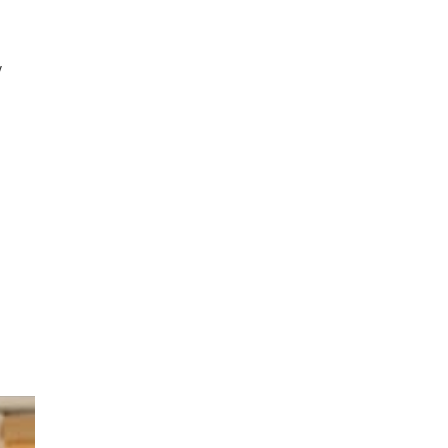
 el docente deben dejar de
intado de vehículos
y