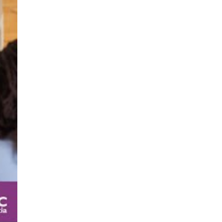
perando de forma
 de