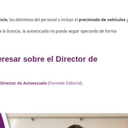
a Provincial de Tráfico:
 curso o un peligro inminente para la seguridad vial.
resuelve el expediente sancionador definitivo. El centro o
es de ejercicio
, los distintivos del personal o incluso el
prec