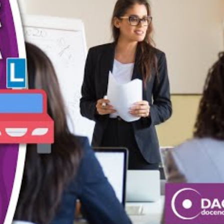
 o extinguida la licencia, la autoescuela no pueda seguir o
n interesar sobre el Director
ctores para
Director de Autoescuela
(Formate Editorial).
ela
(DAC)
.