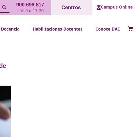
900 696 817
Cent
L-V: 9 a 17:30
FP Docencia
Habilitaciones Doce
a y suspensión de