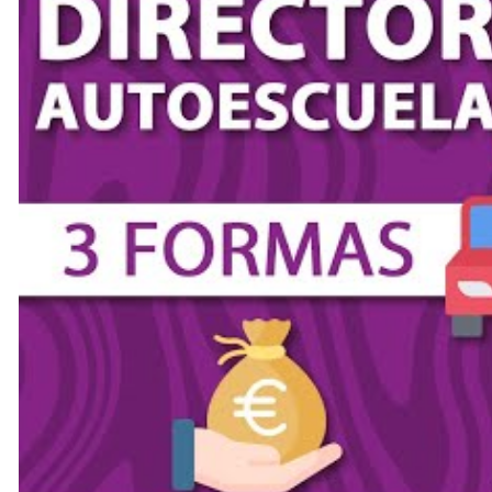
El objetivo es garantizar que, una vez suspendida
clandestina.
Otros enlaces que te podría
Autoescuela.
–
Manual de Director de Escuelas Particulares de Condu
–
Apúntate para convertirte en un
Director de Autoescu