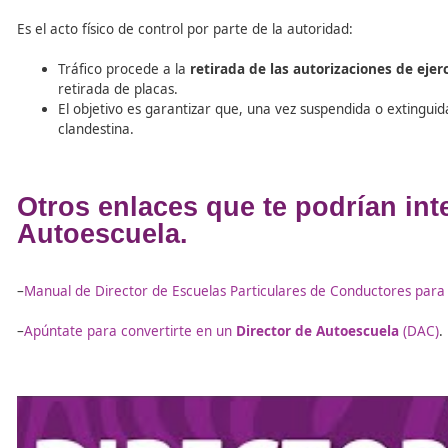
Es una medida de «freno inmediato» que aplica la Jefatur
Se dicta cuando existe una
irregularidad grave
en
Funciona como una medida provisional mientras se 
trabajar de inmediato.
4. Intervención de Documentos
Es el acto físico de control por parte de la autoridad:
Tráfico procede a la
retirada de las autorizacion
retirada de placas.