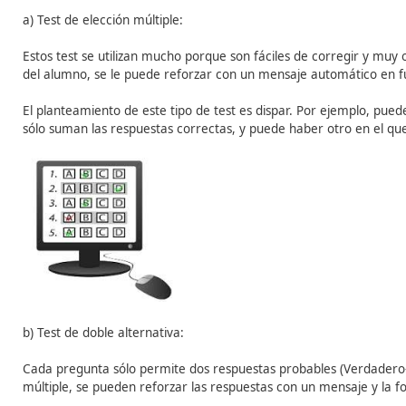
elaborar un cuestionario son:
– Seguir un orden lineal, planificado o aleatorio.
– Amplitud de las preguntas según su grado de dificulta
– Informar al alumnado de los objetivos a conseguir con 
Son ejemplos de aplicación de esta herramienta: test de 
de rellenar huecos, ejercicios de ordenar, ejercicios de id
a)
Test de elección múltiple
:
Estos test se utilizan mucho porque son fáciles de corre
del alumno, se le puede reforzar con un mensaje automát
El planteamiento de este tipo de test es dispar. Por e
sólo suman las respuestas correctas, y puede haber otro