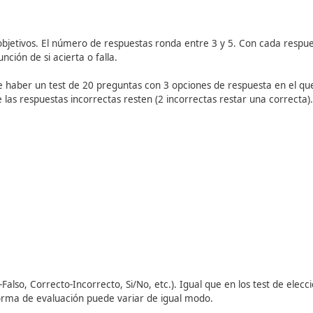
d e interés.
la realización de la prueba, su importancia y la forma en la
elección múltiple, test de doble alternativa, ejercicios de a
entificar y ejercicios de clasificar.
gir y muy objetivos.
El número de respuestas ronda entre 3
ico en función de si acierta o falla.
jemplo, puede haber un test de 20 preguntas con 3 opciones 
 en el que las respuestas incorrectas resten (2 incorrectas