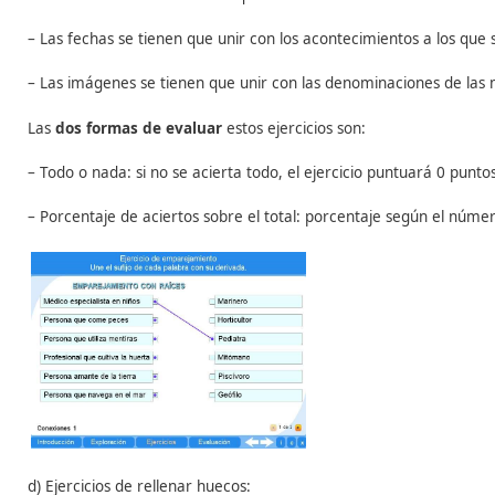
c)
Ejercicios de asociar parejas
:
Se trata de emparejar los elementos de dos columnas 
definiciones, afirmaciones, etc., de modo que:
– Los términos se tienen que unir con sus definiciones.
– Las afirmaciones se tienen que unir con sus autores.
– Las fechas se tienen que unir con los acontecimientos