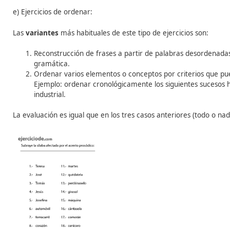
d)
Ejercicios de rellenar huecos
:
Se basan en completar los espacios en blanco en una f
huecos.
Este tipo de ejercicios es ideal en cursos de idiomas y 
Se establece un grupo de palabras que el alumna
El alumnado escribe la respuesta que le parezca s
La evaluación es igual que en los dos casos anteriores (
el alumnado rellene los huecos al azar, es proporciona