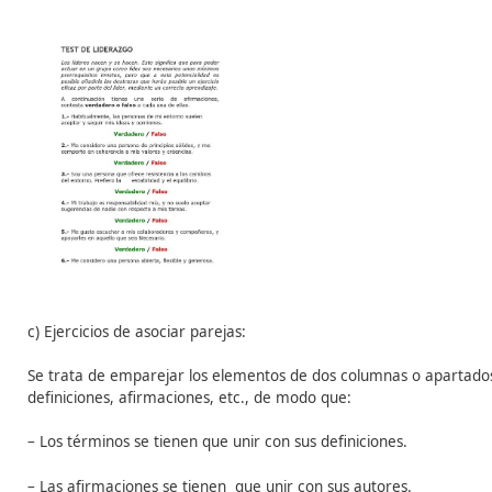
b)
Test de doble alternativa
:
Cada pregunta sólo permite dos respuestas probables (V
múltiple, se pueden reforzar las respuestas con un me