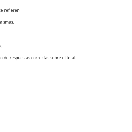
o apartados.
Los
elementos a emparejar
pueden ser: conce
 a los que se refieren.