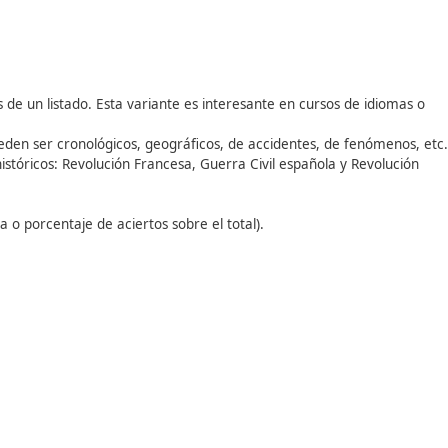
rase o párrafo con un número ilimitado de posibles respues
gramática.
Puede tener
dos variantes:
do puede arrastrar o escribir en el hueco que corresponda
in que existan opciones a elegir.
todo o nada o porcentaje de aciertos sobre el total).
Lo que
rle más palabras que huecos.