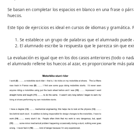
– Las imágenes se tienen que unir con las denominacio
Las
dos formas de evaluar
estos ejercicios son:
– Todo o nada: si no se acierta todo, el ejercicio puntu
– Porcentaje de aciertos sobre el total: porcentaje seg