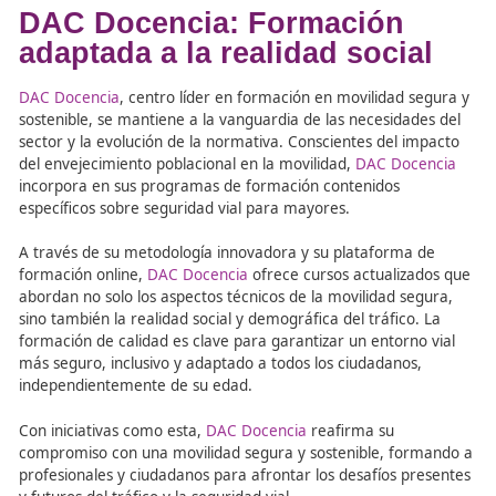
«Itinerarios», una guía breve y visual sobre señale
normas y situaciones habituales en la vía pública.
Vídeos educativos que recrean escenarios cotidia
personas mayores, abordando temas como siniest
renovación del permiso de conducción o la influen
los medicamentos en la conducción.
Charlas y talleres presenciales, programas
intergeneracionales y colaboraciones con profesio
de la salud para reforzar la formación y sensibiliza
Curso de formación para profesionales del ámbit
sanitario, social o educativo, con el objetivo de do
herramientas para abordar la seguridad vial de lo
mayores.
DAC Docencia: Formación
adaptada a la realidad socia
DAC Docencia
, centro líder en formación en movilidad s