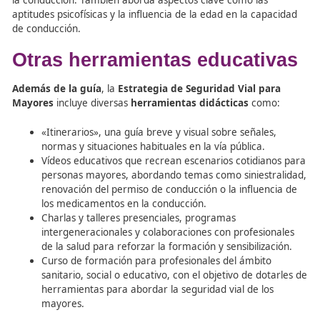
próximo»
. Esta guía, de carácter eminentemente prácti
ofrece consejos y herramientas para ayudar a los mayo
evaluar su capacidad para conducir de forma segura. 
proporciona pautas para familiares y cuidadores sobre
abordar la difícil decisión de abandonar la conducción c
sea necesario.
El documento incluye dos cuestionarios de autoevaluaci
para el conductor mayor y otro para su entorno cercan
permiten identificar señales de alerta sobre posibles rie
la conducción. También aborda aspectos clave como las
aptitudes psicofísicas y la influencia de la edad en la cap
de conducción.
Otras herramientas educati
Además de la guía
, la
Estrategia de Seguridad Vial pa
Mayores
incluye diversas
herramientas didácticas
com