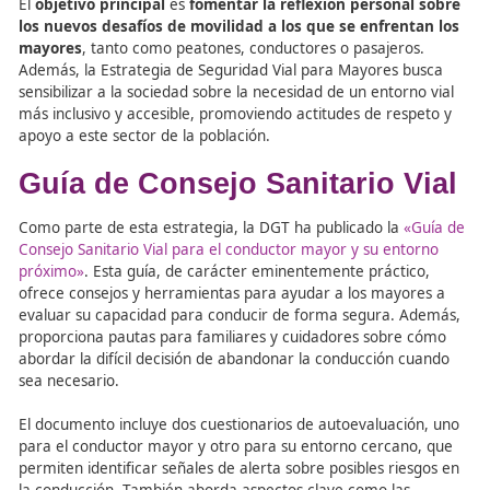
Naciones Unidas, en 2050 una de cada cuatro personas
Europa tendrá 65 años o más. Ante esta realidad, la DG
garantizar que las personas mayores puedan seguir
participando activamente en la movilidad de forma segu
adaptándose a los cambios físicos, sensoriales y cognitiv
puedan experimentar con la edad.
El
objetivo principal
es
fomentar la reflexión persona
los nuevos desafíos de movilidad a los que se enfrent
mayores
, tanto como peatones, conductores o pasajero
Además, la Estrategia de Seguridad Vial para Mayores b
sensibilizar a la sociedad sobre la necesidad de un entorn
más inclusivo y accesible, promoviendo actitudes de res
apoyo a este sector de la población.
Guía de Consejo Sanitario V
Como parte de esta estrategia, la DGT ha publicado la
«
Consejo Sanitario Vial para el conductor mayor y su ent