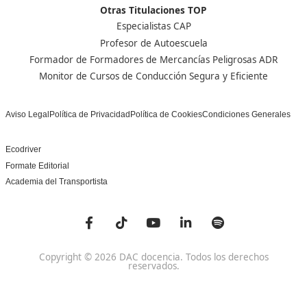
Centro de referencia nacional en la formación de profe
un programa innovador para expertos docentes especia
DAC docencia
Alumnos
Sobre Nosotros
Campus Online
Centros
Preguntas Frecuentes
Acreditaciones y
Docencia de la Formac
Homologaciones
Profesional para el Em
Manuales DGT
Certificado Profesional
SSC_017_5B
Bolsa de Empleo
Habilitación para la D
Trabaja con Nosotros
grados A-B-C
Metaverso Minecraft
Competencia Profesion
Blog
el Transporte