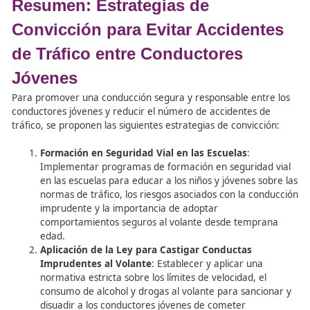
estas prácticas.
Transparencia y ética en la publicidad
: Asegura
los anuncios publicitarios sean transparentes, hon
éticos, proporcionando información clara y precis
las prestaciones y características de los vehículos, 
exagerar ni distorsionar la realidad.
Conclusión
La publicidad en el sector del automóvil tiene el poder de 
en las decisiones de compra y comportamientos de los
conductores, especialmente entre los conductores jóven
ello, es fundamental que los anuncios publicitarios se de
de manera responsable, ética y segura, evitando incenti
conductas ilegales o peligrosas y promoviendo en su lug
conducción segura, responsable y respetuosa con el me
ambiente.
Entretenimiento y Videojuegos