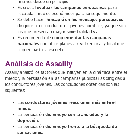
precios de los seguros de los jóvenes, se proponen soluc
tecnológicas como instalar cajas negras en los vehículos
controlen la velocidad. De este modo, si se sobrepasan l
límites de velocidad, la prima del seguro aumentará.
Conclusiones sobre el sistema
incentivos
Sobre el sistema de incentivos se extraen las siguientes
conclusiones:
El
sistema del carnet por puntos penaliza
a los
conductores jóvenes si infringen la normativa de t
Las
autoridades públicas y las aseguradoras
de
trabajar conjuntamente para demostrar los benefi
los incentivos económicos a través del seguro aut
promoviendo así conductas más seguras y respons
volante.