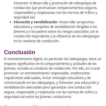
Recomendaciones para la Publicida
Responsable
Para garantizar una publicidad responsable en el sector 
automóvil, se sugieren las siguientes recomendaciones:
Educación y formación de los anunciantes
: Cap
los profesionales de la publicidad en el sector del
automóvil sobre la importancia de promover una
conducción segura, responsable y respetuosa con 
medio ambiente.
Colaboración con organismos de seguridad vial
Trabajar en conjunto con organismos de seguridad 
asociaciones de automovilistas para desarrollar 
publicitarias que promuevan la conducción segura
Promoción de conductores responsables
: Crear
campañas publicitarias que destaquen y promueva
comportamientos de conducción segura y respons
reconociendo y premiando a los conductores que