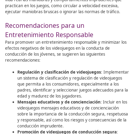
Los anuncios de vehículos deben adherirse a los siguient
principios para promover una conducción segura y resp
No incitar a conductas ilegales o peligrosas
: Ev
promoción de comportamientos como el exceso 
velocidad, el consumo de alcohol al volante, el uso
indebido del teléfono móvil mientras se conduce, 
otros.
Enfatizar las prestaciones de seguridad
: Prioriz
promoción de las características de seguridad de 
vehículos, como el sistema de frenos ABS, airbags,
de estabilidad, asistencia de frenado de emergenc
entre otros.
Promover la conducción ecológica
: Destacar las
prestaciones y características de los vehículos que
contribuyen a la reducción del impacto medioambi
como los vehículos eléctricos, híbridos o con bajo
consumo de combustible.