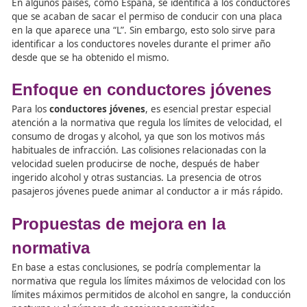
La formación en seguridad vial en las escuelas es funda
para crear una generación de conductores y conductor
responsables. Los
profesores de autoescuela
desempeñ
papel vital en este proceso, colaborando estrechamente
escuelas para impartir una educación vial efectiva y dur
Aplicación de la Ley para castigar conductas imprude
volante
La
normativa
elaborada para regular las conductas
imprudentes al volante está dirigida a todo el grueso de
conductores, independientemente de su edad, ya que re
muy complicado identificar si la persona que conduce e
o joven.
En algunos países, como España, se identifica a los cond
que se acaban de sacar el permiso de conducir con una 