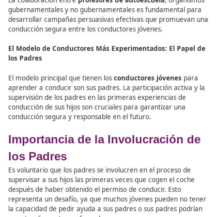
Conclusiones de Lockhart
Las
campañas persuasivas dirigidas a conducto
jóvenes
deberían realizarse en colaboración con l
mismos desde un principio.
Es crucial
evaluar las campañas persuasivas
par
recaudar medios económicos para su seguimiento
Se debe hacer
hincapié en los mensajes persua
dirigidos a los conductores jóvenes hombres, ya q
los que presentan mayor siniestralidad vial.
Es recomendable
complementar las campañas
nacionales
con otros planes a nivel regional y loc
lleguen hasta la escuela.
Análisis de Assailly
Assailly analizó los factores que influyen en la dinámica e
miedo y la persuasión en las campañas publicitarias dirig
los conductores jóvenes. Las conclusiones obtenidas son 
siguientes: