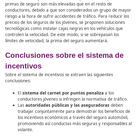
La colaboración entre
profesores de autoescuela
, auto
y sociedad en general es esencial para promover una cu
seguridad vial y reducir los accidentes en las carreteras.
Incentivos en Seguridad Vial
Los
sistemas de incentivos
buscan premiar los
comportamientos seguros al volante, incentivando a los
conductores a respetar las normas de circulación y adop
conductas responsables.
Carnet por puntos
El
carnet por puntos
funciona de modo que si se lleva 
una conducción peligrosa incumpliendo las normas de
circulación, se pueden perder puntos. Esta pérdida de p
unida a sanciones económicas en función de las infracci
cometidas. Para los conductores noveles, el número de 
con el que se parte es menor que para conductores má