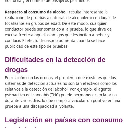
en la que aparece una “L”. Sin embargo, esto solo sirve 
identificar a los conductores noveles durante el primer 
desde que se ha obtenido el mismo.
Enfoque en conductores jóven
Para los
conductores jóvenes
, es esencial prestar espec
atención a la normativa que regula los límites de velocid
consumo de drogas y alcohol, ya que son los motivos m
habituales de infracción. Las colisiones relacionadas con 
velocidad suelen producirse de noche, después de haber
ingerido alcohol y otras sustancias. La presencia de otro
pasajeros jóvenes puede animar al conductor a ir más r
Propuestas de mejora en la
normativa
En base a estas conclusiones, se podría complementar l
normativa que regula los límites máximos de velocidad c