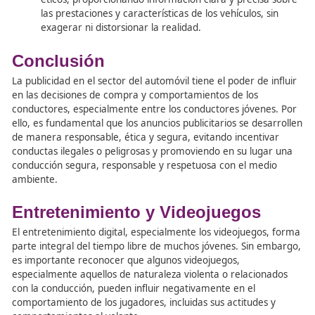
Desarrollar campañas publicitarias
: Crear cam
concienciación sobre los efectos negativos del alco
las drogas en la conducción.
Anunciar los peligros
: Informar sobre los riesgos
conducir bajo los efectos del alcohol y las drogas 
lugares frecuentados por los jóvenes, como centr
estudios, discotecas e internet.
Formar a las personas que venden o sirven alc
Capacitar al personal de establecimientos para evi
venta de alcohol a menores y su consumo excesiv
Desarrollar programas dirigidos a los jóvenes
:
Implementar programas de prevención y concienc
sobre los riesgos del consumo de alcohol y drogas
conducción.
Poner a disposición alternativas de transporte
:
Ofrecer opciones de transporte seguro para los j
en zonas de ocio nocturno, como taxis, autobuses
nocturnos o servicios de conductor designado.