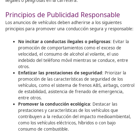
su consumo entre los jóvenes.
Uso de etiquetas de advertencia en las botellas
bebidas alcohólicas
: Incorporar advertencias sob
efectos del alcohol en la salud y la seguridad vial.
Control Social Informal
El
control social informal
del comportamiento es ejerci
el entorno personal de cada individuo, como padres, am
pareja. Algunas de las medidas incluyen:
Eliminar iniciativas que inciten al consumo de 
en bares (“happy hours”)
: Reducir las promocio
incentiven el consumo excesivo de alcohol.
Sistema de “conductores designados”
: Designar
persona que se abstenga de beber alcohol para c
en caso de asistir a eventos donde se consuma alc
Los bares podrían apoyar esta iniciativa ofreciend
bebidas no alcohólicas gratuitas a estos conductor