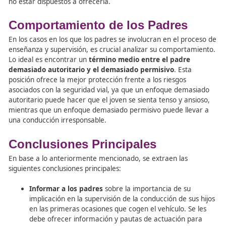
Los
conductores jóvenes reaccionan más ante e
miedo
.
La persuasión
disminuye con la ansiedad y la
depresión
.
La persuasión
disminuye frente a la búsqueda 
sensaciones
.
La persuasión
fomenta la participación en el p
La persuasión funciona mejor cuando se hace hin
los
inconvenientes de rechazar las recomendac
preventivas
que cuando se hace sobre las ventaj
aceptarlas.
Conclusiones Generales
Son varias las conclusiones generales que se extraen de 
realización de campañas persuasivas dirigidas a los con
jóvenes: