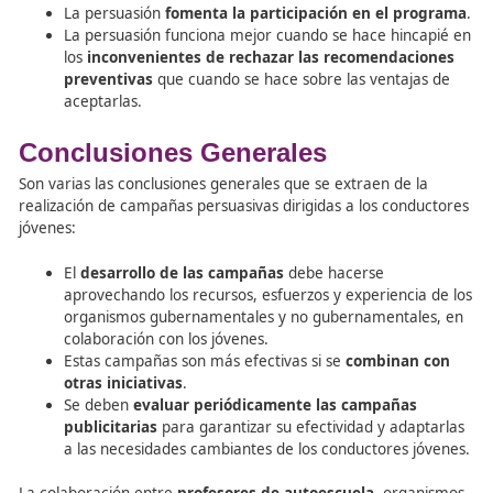
La colaboración entre
profesores de autoescuela
, auto
y aseguradoras es fundamental para promover una cult
seguridad vial entre los conductores jóvenes y reducir lo
accidentes de tráfico.
Comunicación Persuasiva en Seguridad Vial
La
comunicación persuasiva
se define como la informa
transmitida a través de campañas publicitarias, entre ot
herramientas, con el objetivo de animar a los conductor
jóvenes a conducir de manera segura y responsable.
Lockhart realizó un estudio sobre las campañas publicita
dirigidas a los conductores jóvenes, concluyendo que los
mensajes persuasivos desempeñan un papel fundamenta
reducción de la siniestralidad vial. A partir de este estudi
extraen las siguientes conclusiones: