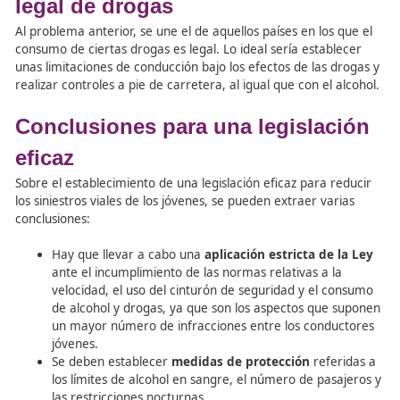
límites máximos permitidos de alcohol en sangre, la con
nocturna y el número de pasajeros permitidos.
Respecto al consumo de alcohol
, resulta interesante la
realización de pruebas aleatorias de alcoholemia en lug
focalizarse en grupos de edad. De este modo, cualquier
conductor puede ser sometido a la prueba, lo que sirve 
excusa frente a aquellos amigos que les incitan a beber 
conducir. El efecto disuasorio aumenta cuando se hace
publicidad de este tipo de pruebas.
Dificultades en la detección de
drogas
En relación con las drogas, el problema que existe es qu
sistemas de detección actuales no son tan efectivos com
relativos a la detección del alcohol. Por ejemplo, el agen
psicoactivo del cannabis (THC) puede permanecer en la 