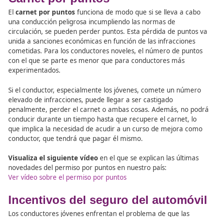
Hay que llevar a cabo una
aplicación estricta de 
ante el incumplimiento de las normas relativas a l
velocidad, el uso del cinturón de seguridad y el c
de alcohol y drogas, ya que son los aspectos que
un mayor número de infracciones entre los condu
jóvenes.
Se deben establecer
medidas de protección
refe
los límites de alcohol en sangre, el número de pas
las restricciones nocturnas.
Ubicar a los
agentes de tráfico
encargados de rea
las pruebas aleatorias de control de alcoholemia 
y lugares en los que se espere una mayor afluenc
conductores jóvenes.
Hay que invertir en
mejoras tecnológicas
para
desarrollar sistemas de detección de drogas más
efectivos.
Se debe establecer un
marco legal concreto
que 
la conducción bajo los efectos de las drogas.