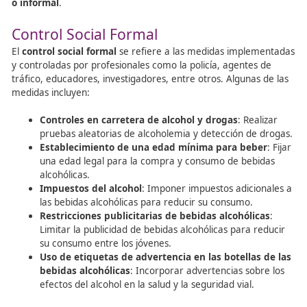
aprender a conducir son sus padres. La participación acti
supervisión de los padres en las primeras experiencias d
conducción de sus hijos son cruciales para garantizar un
conducción segura y responsable en el futuro.
Importancia de la Involucración
los Padres
Es voluntario que los padres se involucren en el proceso
supervisar a sus hijos las primeras veces que cogen el c
después de haber obtenido el permiso de conducir. Esto
representa un desafío, ya que muchos jóvenes pueden n
la capacidad de pedir ayuda a sus padres o sus padres p
no estar dispuestos a ofrecerla.
Comportamiento de los Padres
En los casos en los que los padres se involucran en el pr
enseñanza y supervisión, es crucial analizar su comport