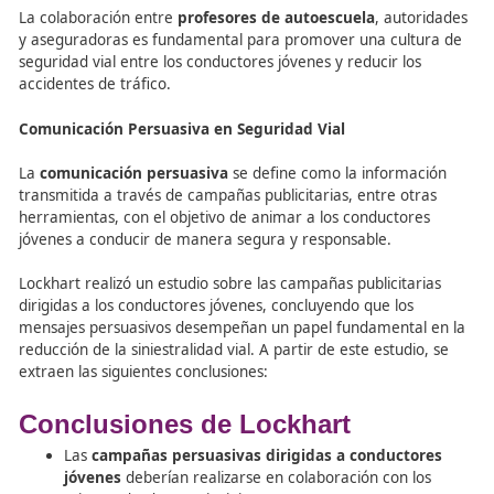
experimentados.
Si el conductor, especialmente los jóvenes, comete un 
elevado de infracciones, puede llegar a ser castigado
penalmente, perder el carnet o ambas cosas. Además, 
conducir durante un tiempo hasta que recupere el carne
que implica la necesidad de acudir a un curso de mejor
conductor, que tendrá que pagar él mismo.
Visualiza el siguiente vídeo
en el que se explican las úl
novedades del permiso por puntos en nuestro país:
Ver vídeo sobre el permiso por puntos
Incentivos del seguro del auto
Los conductores jóvenes enfrentan el problema de que l
primas de seguro son más elevadas que en el resto de
conductores, debido a que son considerados un grupo 
riesgo a la hora de sufrir accidentes de tráfico. Para redu