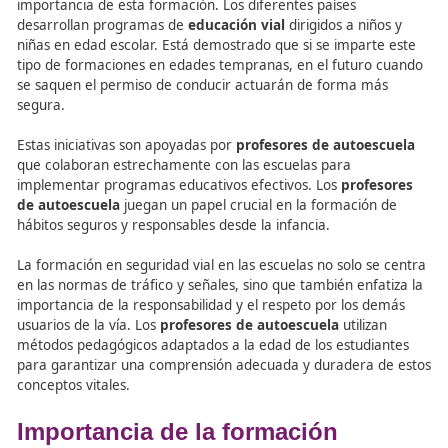
escuelas
La
formación en seguridad vial
desde la escuela es ese
para garantizar que en el futuro, los niños y niñas se co
en conductores y conductoras responsables.
Los
profesores de autoescuela
son conscientes de la
importancia de esta formación. Los diferentes países
desarrollan programas de
educación vial
dirigidos a niñ
niñas en edad escolar. Está demostrado que si se impart
tipo de formaciones en edades tempranas, en el futuro
se saquen el permiso de conducir actuarán de forma m
segura.
Estas iniciativas son apoyadas por
profesores de autoes
que colaboran estrechamente con las escuelas para
implementar programas educativos efectivos. Los
profe
de autoescuela
juegan un papel crucial en la formación
hábitos seguros y responsables desde la infancia.