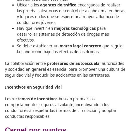
durante varios días, lo que complica vincular un positivo
prueba a una discapacidad al volante.
Legislación en países con co
legal de drogas
Al problema anterior, se une el de aquellos países en los
consumo de ciertas drogas es legal. Lo ideal sería estab
unas limitaciones de conducción bajo los efectos de las 
realizar controles a pie de carretera, al igual que con el 
Conclusiones para una legislac
eficaz
Sobre el establecimiento de una legislación eficaz para r
los siniestros viales de los jóvenes, se pueden extraer var
conclusiones: