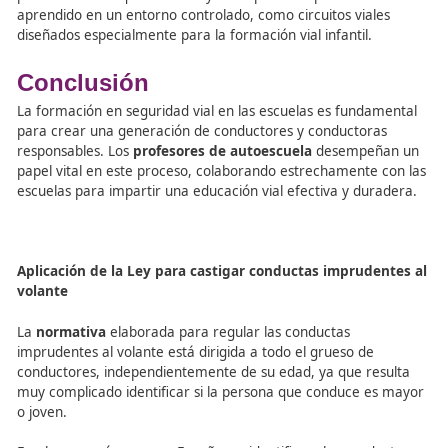
inculcar una cultura de seguridad vial desde la infancia. 
formaciones tempranas establecen las bases para
comportamientos seguros en la carretera en el futuro.
Estrategias de enseñanza efect
Los
profesores de autoescuela
emplean diversas estrat
pedagógicas para enseñar seguridad vial de manera efe
Utilizan material didáctico interactivo, simulaciones y eje
prácticos para hacer que el aprendizaje sea más atracti
relevante para los estudiantes.
Además, los
profesores de autoescuela
organizan activ
prácticas en las que los niños y niñas pueden aplicar lo
aprendido en un entorno controlado, como circuitos vial
diseñados especialmente para la formación vial infantil.
Conclusión