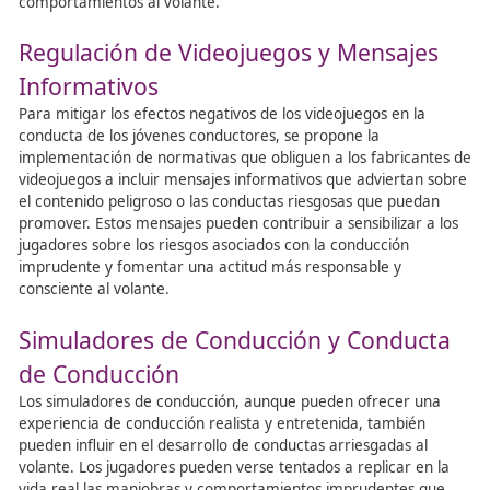
La colaboración entre
profesores de autoescuela
, org
públicos y la sociedad en general es esencial para reduci
siniestralidad vial causada por el consumo de alcohol y 
en conductores jóvenes, promoviendo así una conducci
segura y responsable.
Publicidad en el Sector del
Automóvil
La publicidad en el sector del automóvil juega un papel c
en la formación de actitudes y comportamientos de los
conductores, especialmente entre los conductores jóven
ello, es esencial que los anuncios publicitarios se desarro
manera responsable y ética, evitando incentivar conduc
ilegales o peligrosas en la carretera.
Principios de Publicidad Responsabl