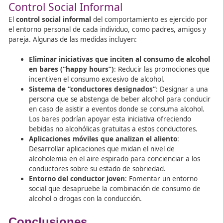
Lo ideal es encontrar un
término medio entre el padre
demasiado autoritario y el demasiado permisivo
. Est
posición ofrece la mejor protección frente a los riesgos
asociados con la seguridad vial, ya que un enfoque dem
autoritario puede hacer que el joven se sienta tenso y an
mientras que un enfoque demasiado permisivo puede ll
una conducción irresponsable.
Conclusiones Principales
En base a lo anteriormente mencionado, se extraen las
siguientes conclusiones principales:
Informar a los padres
sobre la importancia de su
implicación en la supervisión de la conducción de s
en las primeras ocasiones que cogen el vehículo. S
debe ofrecer información y pautas de actuación 
guiar adecuadamente a sus hijos en el proceso de
aprendizaje de la conducción.