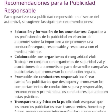
Aplicaciones móviles que analizan el aliento
:
Desarrollar aplicaciones que midan el nivel de
alcoholemia en el aire espirado para concienciar a
conductores sobre su estado de sobriedad.
Entorno del conductor joven
: Fomentar un ento
social que desapruebe la combinación de consum
alcohol o drogas con la conducción.
Conclusiones
De este tema se extraen las siguientes conclusiones prin
Limitar el acceso de los jóvenes al alcohol
:
Implementar medidas para restringir el acceso de
jóvenes al alcohol, como la regulación de la venta
consumo.
Realizar controles de alcohol y drogas en carre
aplicando la Ley de forma severa
: Reforzar los 
y sanciones para desincentivar el consumo de alco
drogas al volante.