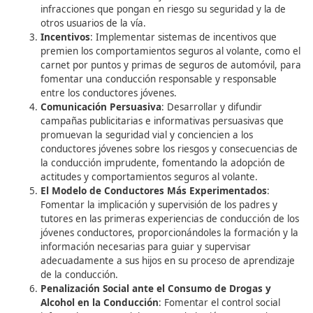
El entretenimiento digital, especialmente los videojuego
parte integral del tiempo libre de muchos jóvenes. Sin 
es importante reconocer que algunos videojuegos,
especialmente aquellos de naturaleza violenta o relacio
con la conducción, pueden influir negativamente en el
comportamiento de los jugadores, incluidas sus actitudes
comportamientos al volante.
Regulación de Videojuegos y Mensa
Informativos
Para mitigar los efectos negativos de los videojuegos en 
conducta de los jóvenes conductores, se propone la
implementación de normativas que obliguen a los fabric
videojuegos a incluir mensajes informativos que adviert
el contenido peligroso o las conductas riesgosas que pu
promover. Estos mensajes pueden contribuir a sensibiliza
jugadores sobre los riesgos asociados con la conducción
imprudente y fomentar una actitud más responsable y