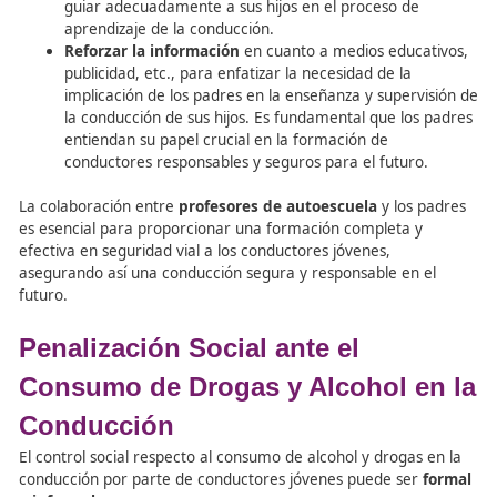
El
desarrollo de las campañas
debe hacerse
aprovechando los recursos, esfuerzos y experienci
organismos gubernamentales y no gubernamental
colaboración con los jóvenes.
Estas campañas son más efectivas si se
combinan
otras iniciativas
.
Se deben
evaluar periódicamente las campañas
publicitarias
para garantizar su efectividad y ada
a las necesidades cambiantes de los conductores 
La colaboración entre
profesores de autoescuela
, org
gubernamentales y no gubernamentales es fundamenta
desarrollar campañas persuasivas efectivas que promu
conducción segura entre los conductores jóvenes.
El Modelo de Conductores Más Experimentados: El P
los Padres
El modelo principal que tienen los
conductores jóvenes