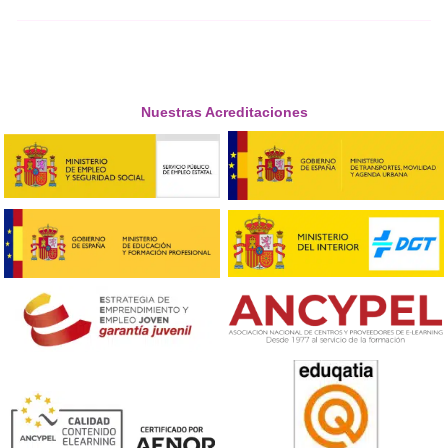
educativos y campañas de sensibilización dirigidas 
jóvenes y a los padres sobre los riesgos asociados 
conducción imprudente y la influencia de los vide
en la conducta de conducción.
Conclusión
El entretenimiento digital, en particular los videojuegos, 
impacto significativo en el comportamiento y actitudes d
jóvenes, incluida su conducta de conducción. Por ello, es 
promover un entretenimiento responsable, implementa
regulaciones adecuadas, incluir mensajes educativos y d
concienciación en los videojuegos, y fomentar una educa
sensibilización adecuadas para garantizar una conducci
segura, responsable y respetuosa con las normas de tráf
seguridad vial entre los jóvenes conductores.
Resumen: Estrategias de