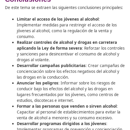
Reforzar la información
en cuanto a medios educ
publicidad, etc., para enfatizar la necesidad de la
implicación de los padres en la enseñanza y superv
la conducción de sus hijos. Es fundamental que lo
entiendan su papel crucial en la formación de
conductores responsables y seguros para el futuro
La colaboración entre
profesores de autoescuela
y los
es esencial para proporcionar una formación completa 
efectiva en seguridad vial a los conductores jóvenes,
asegurando así una conducción segura y responsable en
futuro.
Penalización Social ante el
Consumo de Drogas y Alcohol e
Conducción
El control social respecto al consumo de alcohol y drogas