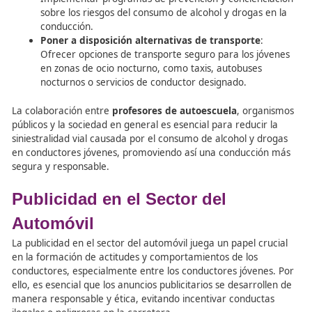
conducción por parte de conductores jóvenes puede se
o informal
.
Control Social Formal
El
control social formal
se refiere a las medidas imple
y controladas por profesionales como la policía, agentes
tráfico, educadores, investigadores, entre otros. Algunas
medidas incluyen:
Controles en carretera de alcohol y drogas
: Rea
pruebas aleatorias de alcoholemia y detección de
Establecimiento de una edad mínima para beb
una edad legal para la compra y consumo de beb
alcohólicas.
Impuestos del alcohol
: Imponer impuestos adicio
las bebidas alcohólicas para reducir su consumo.
Restricciones publicitarias de bebidas alcohóli
Limitar la publicidad de bebidas alcohólicas para r