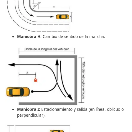
Una clase efectiva no es improvisada; requiere un análisi
perfil del alumno (edad, nivel previo) y una estructura ló
Evaluación inicial:
Identificar si el alumno empie
cero o tiene nociones previas.
Fase 1: Motor parado:
Conocimiento de mandos, 
(asiento/volante) y automatización de movimiento
manos y pies.
Fase 2: Zonas de poco tráfico:
Práctica en polígo
vías secundarias para coordinar pedales y direcció
velocidad.
Fase 3: Progresión de dificultad:
Introducción gr
en tráfico abierto y maniobras específicas.
4. Maniobras Fundamental
(Referencia DGT)