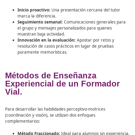
Objetivos claros:
¿Qué competencia va a adquirir
grupo?
Metodología:
Explicar cómo se va a trabajar y qu
herramientas se usarán.
Calendario y Seguimiento:
Establecer plazos de 
y mecanismos de supervisión para que nadie se q
atrás.
4. Mantener la Llama: El
Acompañamiento en Línea
Dado que en la formación online el estudiante suele esta
frente a la pantalla, el contacto frecuente es el antídoto
el abandono:
Inicio proactivo:
Una presentación cercana del tu