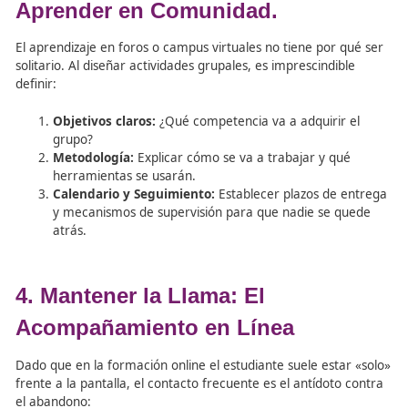
Dominar las herramientas:
Conocer a fondo la
plataforma virtual y los recursos de comunicación 
foros, videollamadas).
Coordinación:
Trabajar en sintonía con otros pro
para ofrecer una formación consistente y unificad
Transparencia:
El alumno debe conocer desde el
uno el calendario, los criterios de evaluación y, so
todo, la
intención pedagógica
(el
para qué
de ca
tarea).
3. Actividades Colaborativas:
Aprender en Comunidad.
El aprendizaje en foros o campus virtuales no tiene por 
solitario. Al diseñar actividades grupales, es imprescindib
definir: