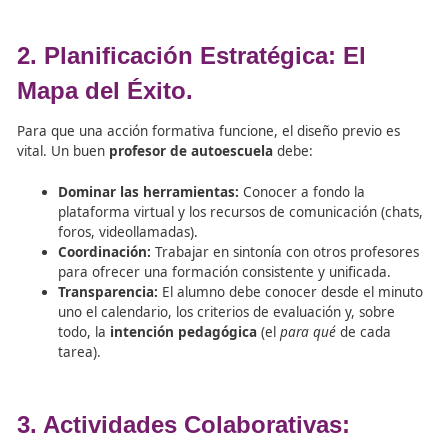
Proactividad:
No esperar a que el alumno pregunt
«tomar el pulso» del curso constantemente para 
y orientar.
Empatía y Claridad:
Entender las dificultades del
estudiante y comunicarse con mensajes directos 
eliminen cualquier incertidumbre.
Feedback constante:
Dar retroalimentación rápid
actividades para mantener el flujo de aprendizaje 
la desmotivación.
2. Planificación Estratégica: El
Mapa del Éxito.
Para que una acción formativa funcione, el diseño previ
vital. Un buen
profesor de autoescuela
debe: