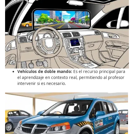
Método Fraccionado:
Ideal para alumnos sin expe
Se descompone la conducción en partes aisladas.
se domina una tarea (ej. progresión normal) ante
pasar a la siguiente (ej. intersecciones).
Método Global:
Se aplica cuando el alumno ya do
partes por separado. Consiste en integrar todas la
maniobras en un recorrido real, obligando al alu
tomar decisiones según cambian las circunstancia
tráfico.
2. Recursos Didácticos Cla
El
formador vial
debe dominar herramientas que simule
realidad de forma segura: