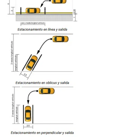
El programa se apoya en las maniobras exigidas en el
Reglamento General de Conductores ensañadas por el
formador vial
, que sirven como guía de entrenamiento:
Maniobra G:
Marcha atrás en recta y curva.