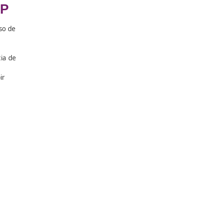
cialista CAP
u eficacia en el proceso de
nriquecer la experiencia de
izar acciones y recibir
 funcionales y
 de dispositivos con