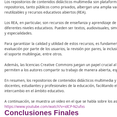
Buscabiografías
Buscador de biografías de perso
Chemedia
Buscador de documentos científ
Educaweb
Página que proporciona informa
Science Research
Motor de búsqueda especializad
Board Reader
Buscador de recursos educativos
Herramienta para la búsqueda 
TinEye
específica.
Slide Finder
Motor de búsqueda de presenta
PDF SB
Plataforma para la lectura y de
Similar Sites
Buscador de sitios web similare
SciELO
Biblioteca científica electrónic
WorlWideScience.org
Motor de búsqueda que combina 
Scholarpedia
Enciclopedia en línea asociada 
Academia.edu
Red social académica que permi
Biblioteca Virtual Miguel
Biblioteca digital que ofrece a
de Cervantes
Los repositorios de contenidos didácticos multimedia son
repositorios, tanto públicos como privados, albergan una