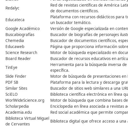
Microsoft Academic
Motor de búsqueda con más de 
Search
personalización de búsquedas po
YouTube EDU
Aplicación gratuita que ofrece 
Buscador especializado para p
Dis@nedu
presentaciones, PDFs, imágenes,
Plataforma que ofrece cursos o
Mooc
temas disponibles.
Buscador de recursos de aprendi
ISEEK
organización o país. Ideal para 
Base de datos educativa en lín
ERIC
gratuita.
Portal con noticias, ofertas de
Eduso
autónoma o temática.
Dialnet
Portal especializado en ciencias
Red de revistas científicas de
Redalyc
de documentos científicos.
Plataforma con recursos didácti
Educateca
un buscador temático.
Google Académico
Versión de Google especializada