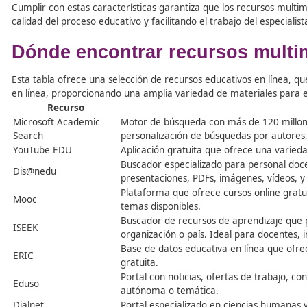
conexión a internet, lo que brinda mayor libertad
Modularidad:
Es importante diseñar los recursos
diferentes contextos educativos, facilitando su ad
Adaptabilidad y Reusabilidad:
Deben ser diseñad
situaciones y necesidades, promoviendo su reutiliz
Interoperabilidad:
Los contenidos multimedia deb
colectivos y su búsqueda por parte de otros usuari
Portabilidad:
Deben diseñarse de manera que sean 
empaquetado, y permitiendo su uso tanto en línea
Cumplir con estas características garantiza que los recur
calidad del proceso educativo y facilitando el trabajo de
Dónde encontrar recursos 
Esta tabla ofrece una selección de recursos educativos
en línea, proporcionando una amplia variedad de materia
Recurso