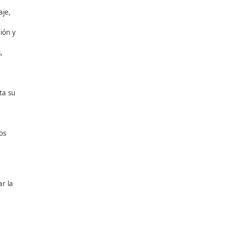
en diversos formatos y para
n una amplia gama de temas
s de calidad como la
 mediante palabras clave y
 recursos. Estas licencias
lo y compartirlo.
as invaluable para
ndo la colaboración y el