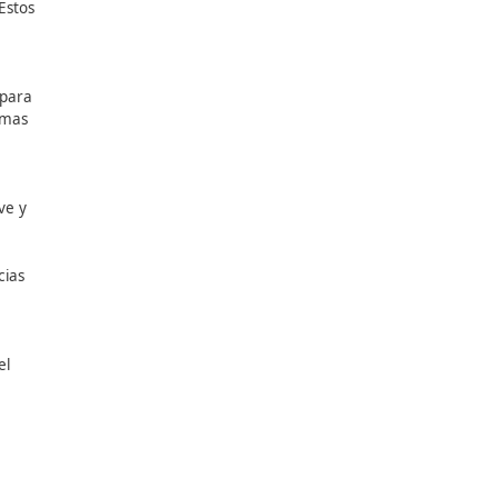
e empleo para estudiantes.
a y uso de una imagen
 miembros.
adémicas en español.
 de calidad en línea. Estos
s de aprendizaje