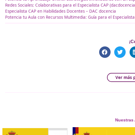
Conclusiones Finales
Multimedia:
La diversidad de recursos como texto
ofreciendo información dinámica y completa.
Interactividad:
La participación activa del estudi
el compromiso con el aprendizaje.
Accesibilidad:
La garantía de accesibilidad para t
asegura que todos puedan utilizarlos efectivamen
Flexibilidad:
La posibilidad de acceder a los recur
conexión a internet, brinda libertad y comodidad p
Modularidad:
La capacidad de separar los elemento
adaptación y personalización.
Adaptabilidad y Reusabilidad:
Los recursos debe
reutilización en distintos contextos educativos.
Interoperabilidad:
Los contenidos multimedia deb
colectivos y su búsqueda por otros usuarios intere
Portabilidad:
Los recursos deben ser fáciles de d
permitiendo su uso tanto en línea como sin conexi