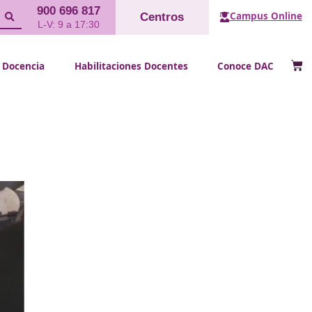
900 696 817
Cent
L-V: 9 a 17:30
FP Docencia
Habilitaciones Doce
sta CAP