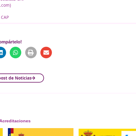
, imágenes, audios, vídeos y animaciones enriquecen la ex
ante, con decisiones, acciones y retroalimentación inmedia
odos los estudiantes, considerando aspectos genéricos, func
te.
sos desde cualquier lugar y en cualquier momento, a través
ara el aprendizaje.
s de los recursos para su reutilización en diferentes conte
n ser fáciles de adaptar a diferentes situaciones y necesi
en estar acompañados de metadatos que faciliten su catal
sados.
ifundir y compartir, cumpliendo con estándares de desarro
ón a internet.