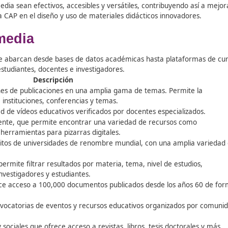
 y comodidad para el aprendizaje.
 de forma modular, permitiendo separar sus elementos para 
aptación y personalización.
os de manera que el profesorado pueda adaptarlos fácilm
ación en distintos contextos educativos.
en ir acompañados de metadatos que faciliten su catalogac
os interesados.
fáciles de difundir y compartir, cumpliendo con estándare
 como sin conexión a internet.
sos multimedia sean efectivos, accesibles y versátiles, cont
l especialista CAP en el diseño y uso de materiales didáctico
multimedia
 en línea, que abarcan desde bases de datos académicas has
les para estudiantes, docentes e investigadores.
Descripción