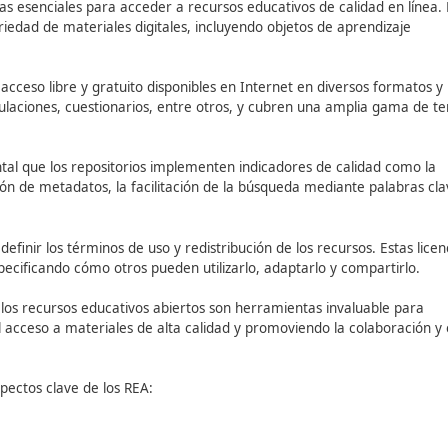
najes ilustres y populares.
icos, especialmente en el ámbito de la química.
ción sobre estudios, becas, centros educativos y ofertas d
o en documentos científicos.
 en artículos, foros, notas de prensa y más.
inversa de imágenes, que permite encontrar la procedenci
ciones en PowerPoint en varios idiomas.
scarga gratuita de libros electrónicos en formato PDF.
s a una URL específica.
a en línea que ofrece acceso a revistas científicas completas.
bases de datos y portales científicos de todo el mundo.
a revistas académicas de acceso abierto.
te compartir artículos, experiencias y abrir debates entre
cceso a una amplia gama de obras literarias, históricas y ac
 plataformas esenciales para acceder a recursos educativos
 amplia variedad de materiales digitales, incluyendo objeto