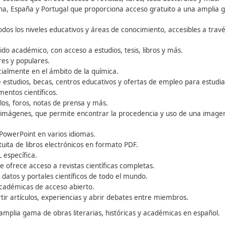
120 millones de publicaciones en una amplia gama de tema
r autores, instituciones, conferencias y temas.
una variedad de vídeos educativos verificados por docentes 
ersonal docente, que permite encontrar una variedad de r
 vídeos, y herramientas para pizarras digitales.
nline gratuitos de universidades de renombre mundial, con
zaje que permite filtrar resultados por materia, tema, nive
docentes, investigadores y estudiantes.
ea que ofrece acceso a 100,000 documentos publicados des
 trabajo, convocatorias de eventos y recursos educativos o
 humanas y sociales que ofrece acceso a revistas, libros, te
 América Latina, España y Portugal que proporciona acceso 
cos para todos los niveles educativos y áreas de conocimien
 en contenido académico, con acceso a estudios, tesis, libr