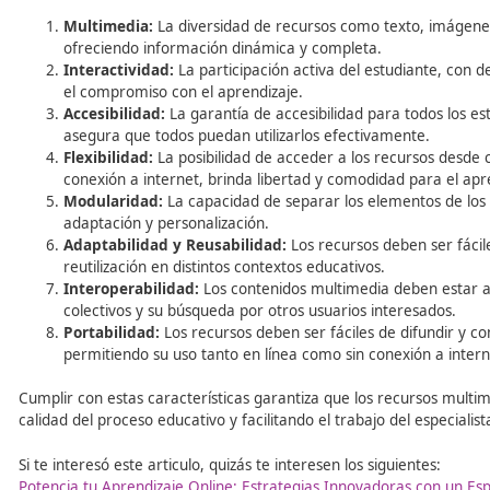
reutilizables y recursos educativos abiertos (REA).
Los REA, en particular, son recursos de enseñanza y apre
diferentes niveles educativos. Pueden ser textos, audiov
y especialidades.
Para garantizar la calidad y utilidad de estos recursos,
evaluación por parte de los usuarios, la revisión por par
el soporte multilingüe, entre otros.
Además, las licencias Creative Commons juegan un papel cr
permiten a los autores compartir su trabajo de manera a
En resumen, los repositorios de contenidos didácticos m
docentes, estudiantes y profesionales de la educación, fa
intercambio en el ámbito educativo.
A continuación, se muestra un video en el que se habla s
https://www.youtube.com/watch?v=idCP-N2ufxs