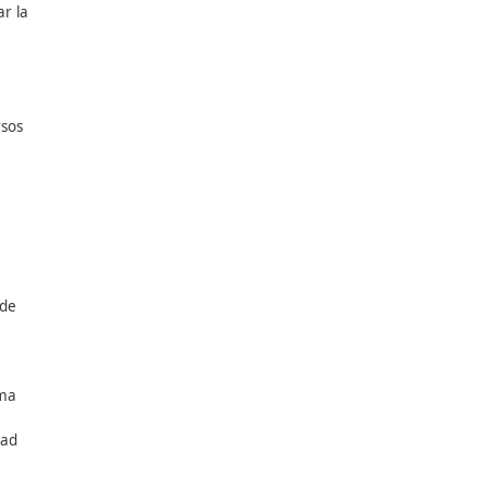
su reutilización en
ente a diferentes
ión en repositorios
s de desarrollo y
ribuyendo así a mejorar la
s innovadores.
ta plataformas de cursos