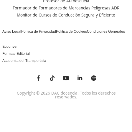
un programa innovador para expertos docentes especia
DAC docencia
Alumnos
Sobre Nosotros
Campus Online
Centros
Preguntas Frecuentes
Acreditaciones y
Docencia de la Formac
Homologaciones
Profesional para el Em
Manuales DGT
Certificado Profesional
SSC_017_5B
Bolsa de Empleo
Habilitación para la D
Trabaja con Nosotros
grados A-B-C
Metaverso Minecraft
Competencia Profesion
Blog
el Transporte
Contacto
Titulaciones TOP FP
FP Movilidad Segura y Sostenible Online o a Distan