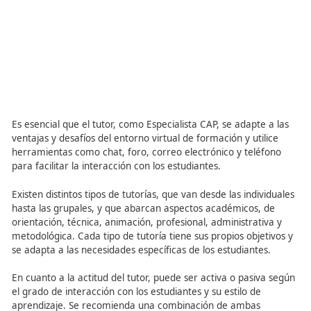
manera interdisciplinar, promoviendo la autorientación d
estudiante y guiando su aprendizaje.
El tutor desempeña dos funciones principales: la práctic
docente, que implica la enseñanza de conocimientos teó
prácticos, y la acción tutorial, que orienta al alumno en 
desarrollo académico, profesional y personal a través de
tutorías.
Es esencial que el tutor, como Especialista CAP, se adapte
ventajas y desafíos del entorno virtual de formación y uti
herramientas como chat, foro, correo electrónico y telé
para facilitar la interacción con los estudiantes.
Existen distintos tipos de tutorías, que van desde las indi
hasta las grupales, y que abarcan aspectos académicos,
orientación, técnica, animación, profesional, administrat