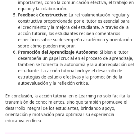
interés y la dedicación hacia el curso, reduciendo a
tasa de abandono.
Resolución de Problemas:
Los estudiantes puede
enfrentarse a diversos desafíos durante su experi
aprendizaje en línea, como dificultades técnicas,
confusiones conceptuales o falta de motivación. L
tutorial proporciona un recurso valioso para abor
resolver estos problemas de manera oportuna y e
Desarrollo de Habilidades Sociales:
Aunque la ed
en línea a menudo se realiza de manera individual,
interacción con el tutor y otros compañeros en e
virtuales fomenta el desarrollo de habilidades soci
importantes, como la comunicación efectiva, el tr
equipo y la colaboración.
Feedback Constructivo:
La retroalimentación reg
constructiva proporcionada por el tutor es esencia
el crecimiento y la mejora del estudiante. A través
acción tutorial, los estudiantes reciben comentari
específicos sobre su desempeño académico y orie