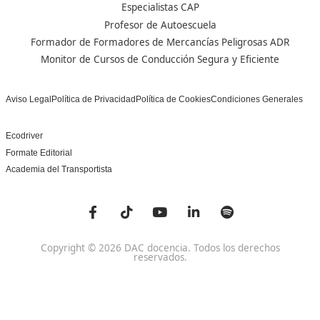
Centro de referencia nacional en la formación de profe
un programa innovador para expertos docentes especia
DAC docencia
Alumnos
Sobre Nosotros
Campus Online
Centros
Preguntas Frecuentes
Acreditaciones y
Docencia de la Formac
Homologaciones
Profesional para el Em
Manuales DGT
Certificado Profesional
SSC_017_5B
Bolsa de Empleo
Habilitación para la D
Trabaja con Nosotros
grados A-B-C
Metaverso Minecraft
Competencia Profesion
Blog
el Transporte
Contacto