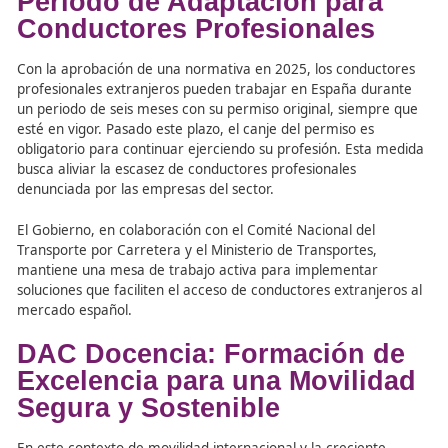
2025
En 2025,
además de Honduras, España añadió
a
Geor
Moldavia
a la lista de países con los que existen
acuerd
canje.
También se
agilizaron los trámites
para los per
provenientes de
Marruecos
,
facilitando
así el acceso al
mercado laboral para miles de conductores profesional
extranjeros.
Periodo de Adaptación par
Conductores Profesionales
Con la aprobación de una normativa en 2025, los condu
profesionales extranjeros pueden trabajar en España du
un periodo de seis meses con su permiso original, siemp
esté en vigor. Pasado este plazo, el canje del permiso es
obligatorio para continuar ejerciendo su profesión. Esta
busca aliviar la escasez de conductores profesionales