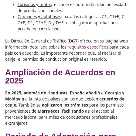
Canje de Permisos: Lo que
Necesitas Saber
Desde noviembre
, los
conductores hondureños
puede
canjear
su
permiso de conducir por uno español y vic
Sin embargo, el proceso incluye algunas
particularidad
Turismos y motos
: el canje es automático, sin nec
de pruebas adicionales.
Camiones y autobuses
: para las categorías C1, C1
C+E, D1, D1+E, D y D+E, es obligatorio aprobar u
prueba de circulación.
La Dirección General de Tráfico (
DGT
) ofrece en su pág
información detallada sobre los
requisitos específicos
par
país con acuerdo. Es importante recordar que, al realiza
canje, el permiso de conducción original es retenido.
Ampliación de Acuerdos e