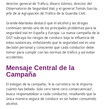
presentado una nueva campaña de concienciación de l
Dirección General de Tráfico (DGT) que pone el foco en
peligros del alcohol y las drogas al volante.
En el acto, celebrado en la sede de la DGT, estuvieron
presentes figuras clave como Susana Crisóstomo,
subsecretaria del Ministerio del Interior; Pere Navarro,
director general de Tráfico; Álvaro Gómez, director del
Observatorio de Seguridad Vial; y el general Tomás Gar
jefe de la Agrupación de Tráfico de la Guardia Civil.
Grande-Marlaska destacó que el alcohol y las drogas
continúan siendo uno de los principales problemas para
seguridad vial en España y Europa. La nueva campaña 
DGT subraya los riesgos de conducir bajo la influencia 
estas sustancias, enfatizando que la seguridad vial es u
decisión personal y consciente que cada conductor de
tomar para cumplir con las normas de tráfico y así evit
accidentes.