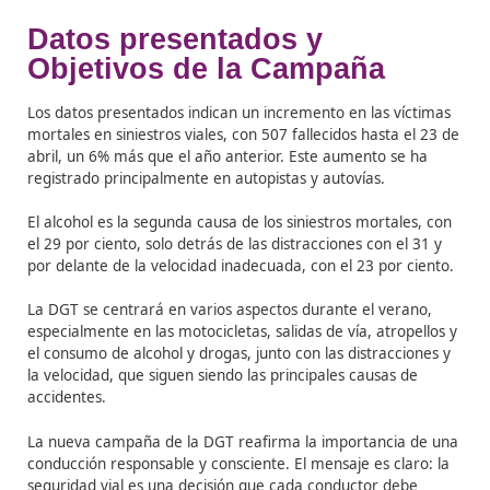
comida entre amigos, donde uno de ellos decide condu
estado de ebriedad, resultando en un accidente grave.
cuñas de radio, por su parte, intentan desmentir mitos
el consumo de alcohol y la conducción.
Durante su intervención, Grande-Marlaska también ex
su preocupación por la práctica de avisar sobre la ubic
de controles de alcohol y drogas a través de redes soci
aplicaciones de mensajería. Señaló que estas acciones 
insolidarias e incívicas, permitiendo a conductores ebri
evitar los controles y potencialmente causar accidente
graves. El ministro ha encargado a la DGT que estudie 
posibilidad de prohibir legalmente esta práctica, siguie
ejemplo de países como Suiza y Francia.
Datos presentados y
Objetivos de la Campaña
Los datos presentados indican un incremento en las ví