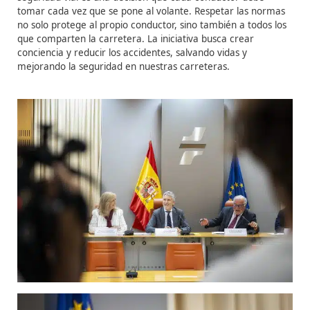
mortales en siniestros viales, con 507 fallecidos hasta e
abril, un 6% más que el año anterior. Este aumento se 
registrado principalmente en autopistas y autovías.
El alcohol es la segunda causa de los siniestros mortale
el 29 por ciento, solo detrás de las distracciones con el
por delante de la velocidad inadecuada, con el 23 por c
La DGT se centrará en varios aspectos durante el vera
especialmente en las motocicletas, salidas de vía, atrop
el consumo de alcohol y drogas, junto con las distracci
la velocidad, que siguen siendo las principales causas d
accidentes.
La nueva campaña de la DGT reafirma la importancia 
conducción responsable y consciente. El mensaje es cla
seguridad vial es una decisión que cada conductor deb
tomar cada vez que se pone al volante. Respetar las n