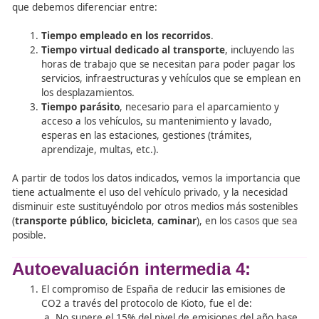
Sin embargo, cuando hablamos sobre el número de
desplazamientos diarios en nuestro país, aproximadame
mitad de los trayectos (
50,3%
) se realizan a
pie
o en
bic
aunque el
vehículo privado
sigue teniendo una represe
bastante significativa (
34,2%
).
Como se observa en el gráfico, en el año
2007
, se supe
más del doble (
68%
), los kilómetros recorridos en vehícu
privados, comparándolo con los realizados diariamente
Para finalizar, cabe destacar la cantidad de horas que se
emplean para la conducción de los vehículos privados, p
que debemos diferenciar entre:
Tiempo empleado en los recorridos
.
Tiempo virtual dedicado al transporte
, incluyen
horas de trabajo que se necesitan para poder pag
servicios, infraestructuras y vehículos que se emp