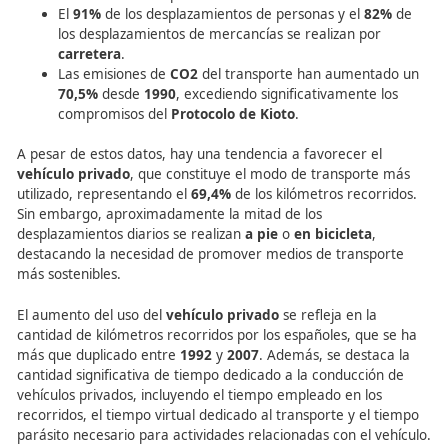
desplazamientos totales.
Algunos datos alarmantes sobre el uso de medios motor
incluyen:
Entre 1990 y 2003, el
transporte
creció un
88%
, 
uso del
coche
responsable de un aumento del
90
El
91%
de los desplazamientos de personas y el
8
los desplazamientos de mercancías se realizan po
carretera
.
Las emisiones de
CO2
del transporte han aument
70,5%
desde
1990
, excediendo significativamente 
compromisos del
Protocolo de Kioto
.
A pesar de estos datos, hay una tendencia a favorecer e
vehículo privado
, que constituye el modo de transport
utilizado, representando el
69,4%
de los kilómetros recor
Sin embargo, aproximadamente la mitad de los
desplazamientos diarios se realizan
a pie
o
en bicicleta
,