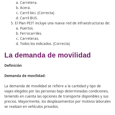
No supere el 10% del nivel de emisiones del añ
(1990/1995).
No supere el 25% del nivel de emisiones del añ
(1990/1995).
Según el documento “Cuentas ecológicas del trans
los desplazamientos diarios en general, se produc
En coche.
A pie y en bicicleta. (Correcta)
En moto.
En transporte público.
Tiempo necesario para el aparcamiento y acceso 
vehículos, su mantenimiento y lavado, esperas en 
estaciones, gestiones (trámites, aprendizaje, multas
Residual.
Añadido.
Virtual.
Parásito. (Correcta)
La infraestructura que deben utilizar por norma g
los ciclistas es: