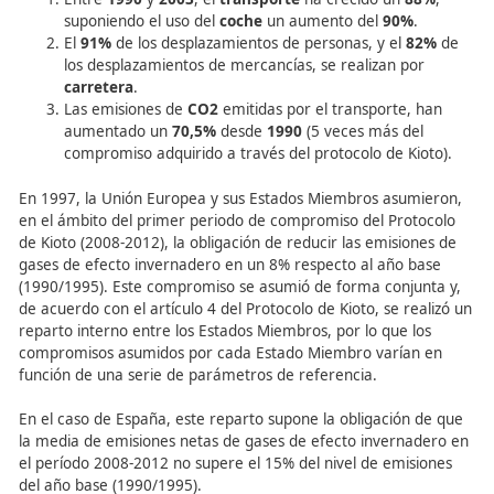
Infraestructuras de movilid
La movilidad y la motorización
Cada vez se producen más
desplazamientos
, y los med
utilizados de forma habitual, son los menos sostenibles (
moto
), lo que se traslada a los desplazamientos realizad
acudir al trabajo, que como ya hemos visto en el apartad
suponen el mayor porcentaje de desplazamientos.
Algunos datos alarmantes sobre la utilización de los med
motorizados, son:
Entre
1990
y
2003
, el
transporte
ha crecido un
8
suponiendo el uso del
coche
un aumento del
90%
.
El
91%
de los desplazamientos de personas, y el
8
los desplazamientos de mercancías, se realizan po
carretera
.
Las emisiones de
CO2
emitidas por el transporte,