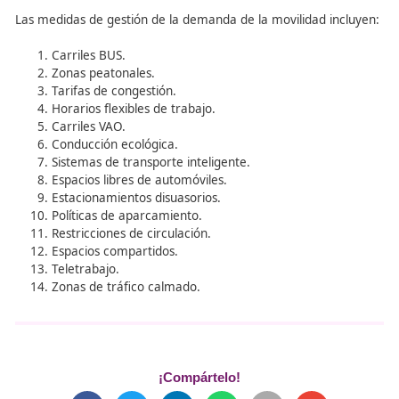
teniendo en cuenta las opciones de transporte disponible
precios. Mayormente, los desplazamientos por motivos l
se realizan en vehículos privados.
Para abordar los efectos negativos del uso excesivo del 
privado, surge la gestión de la demanda de movilidad.
Programas de gestión de la demanda de movilidad:
Estos programas comprenden un conjunto de políticas,
estrategias y planes dirigidos a reducir la demanda de vi
automóvil para fomentar una movilidad sostenible.
La gestión de la demanda de la movilidad se divide en d
planos:
Desuso del vehículo particular:
mediante incenti
penalidades económicas, se favorece el uso de ot
modos de transporte más sostenibles.