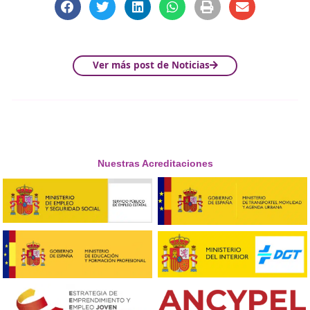
Promover el uso de alternativas al vehículo par
como el transporte público, la bicicleta y caminar.
Este enfoque se remonta a los años 60-80, en respuesta 
crisis del petróleo, con el objetivo de reducir el consumo
energía, mejorar la calidad del aire y disminuir las conge
del tráfico.
Las medidas de gestión de la demanda de la movilidad i
Carriles BUS.
Zonas peatonales.
Tarifas de congestión.
Horarios flexibles de trabajo.
Carriles VAO.
Conducción ecológica.
Sistemas de transporte inteligente.
Espacios libres de automóviles.
Estacionamientos disuasorios.