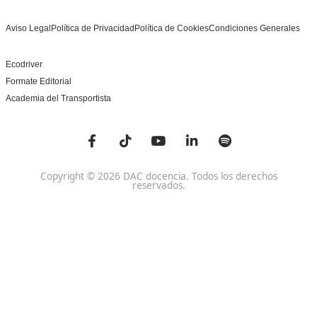
Centro de referencia nacional en la formación de profe
un programa innovador para expertos docentes especia
DAC docencia
Alumnos
Sobre Nosotros
Campus Online
Centros
Preguntas Frecuentes
Acreditaciones y
Docencia de la Formac
Homologaciones
Profesional para el Em