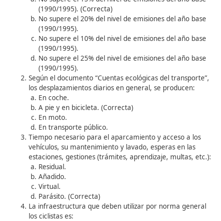
los desplazamientos.
Tiempo parásito
, necesario para el aparcamiento
acceso a los vehículos, su mantenimiento y lavado
esperas en las estaciones, gestiones (trámites,
aprendizaje, multas, etc.).
A partir de todos los datos indicados, vemos la importan
tiene actualmente el uso del vehículo privado, y la neces
disminuir este sustituyéndolo por otros medios más soste
(
transporte público
,
bicicleta
,
caminar
), en los casos 
posible.
Autoevaluación intermedia 4:
El compromiso de España de reducir las emisione
CO2 a través del protocolo de Kioto, fue el de:
No supere el 15% del nivel de emisiones del añ
(1990/1995). (Correcta)
No supere el 20% del nivel de emisiones del añ
(1990/1995).