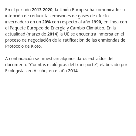
aumentado un
70,5%
desde
1990
(5 veces más de
compromiso adquirido a través del protocolo de Ki
En 1997, la Unión Europea y sus Estados Miembros asum
en el ámbito del primer periodo de compromiso del Pro
de Kioto (2008-2012), la obligación de reducir las emisio
gases de efecto invernadero en un 8% respecto al año 
(1990/1995). Este compromiso se asumió de forma conju
de acuerdo con el artículo 4 del Protocolo de Kioto, se re
reparto interno entre los Estados Miembros, por lo que l
compromisos asumidos por cada Estado Miembro varía
función de una serie de parámetros de referencia.
En el caso de España, este reparto supone la obligación
la media de emisiones netas de gases de efecto inverna
el período 2008-2012 no supere el 15% del nivel de emis
del año base (1990/1995).
En el periodo
2013-2020
, la Unión Europea ha comunica