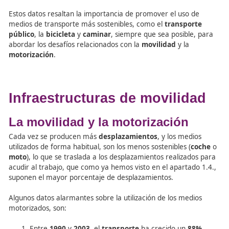
destacando la necesidad de promover medios de transp
más sostenibles.
El aumento del uso del
vehículo privado
se refleja en la
cantidad de kilómetros recorridos por los españoles, que
más que duplicado entre
1992
y
2007
. Además, se desta
cantidad significativa de tiempo dedicado a la conducció
vehículos privados, incluyendo el tiempo empleado en lo
recorridos, el tiempo virtual dedicado al transporte y el
parásito necesario para actividades relacionadas con el 
Estos datos resaltan la importancia de promover el uso 
medios de transporte más sostenibles, como el
transpo
público
, la
bicicleta
y
caminar
, siempre que sea posible
abordar los desafíos relacionados con la
movilidad
y la
motorización
.