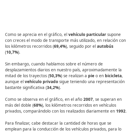
intención de reducir las emisiones de gases de efecto
invernadero en un
20%
con respecto al año
1990
, en lí
el Paquete Europeo de Energía y Cambio Climático. En l
actualidad (marzo de
2014
) la UE se encuentra inmersa 
proceso de negociación de la ratificación de las enmiend
Protocolo de Kioto.
A continuación se muestran algunos datos extraídos del
documento “Cuentas ecológicas del transporte”, elabor
Ecologistas en Acción, en el año
2014
.
Como se aprecia en el gráfico, el
vehículo particular
su
con creces el modo de transporte más utilizado, en rela
los kilómetros recorridos (
69,4%
), seguido por el
autobú
(
10,7%
).