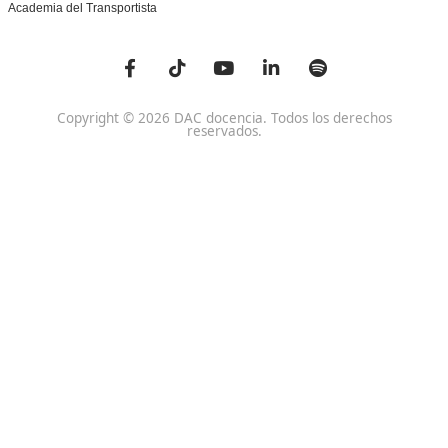
DAC docencia
Alumnos
Sobre Nosotros
Campus Online
Centros
Preguntas Frecuentes
Acreditaciones y
Docencia de la Formac
Homologaciones
Profesional para el Em
Manuales DGT
Certificado Profesional
SSC_017_5B
Bolsa de Empleo
Habilitación para la D
Trabaja con Nosotros
grados A-B-C
Metaverso Minecraft
Competencia Profesion
Blog
el Transporte
Contacto
Titulaciones TOP FP
FP Movilidad Segura y Sostenible Online o a Distan
Certificado Profesional Certificado de Aptitud de Prof
Formación Vial