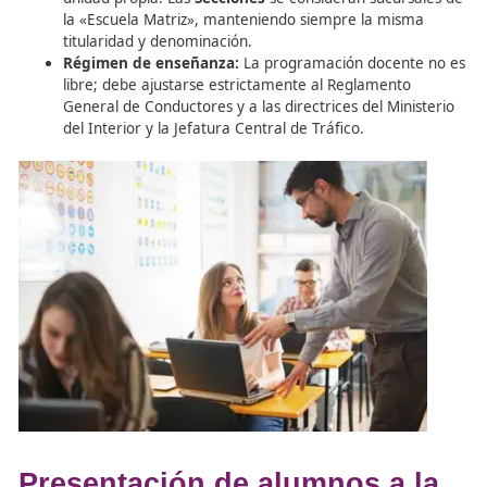
Funciones principales:
Además de la enseñanza,
realizar otras actividades reguladas y gestionar (c
autorización y previo aviso del coste) los trámites 
documentos de los alumnos ante los centros oficia
Principio de unidad:
Cada escuela funciona com
unidad propia. Las
Secciones
se consideran sucurs
la «Escuela Matriz», manteniendo siempre la mis
titularidad y denominación.
Régimen de enseñanza:
La programación docent
libre; debe ajustarse estrictamente al Reglamento
General de Conductores y a las directrices del Min
del Interior y la Jefatura Central de Tráfico.