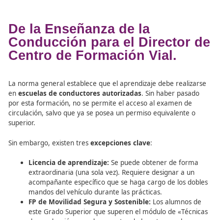
Aunque lo habitual es examinarse en la Jefatura donde r
escuela, el titular puede solicitar a la
DGT
presentar a su
alumnos en una provincia distinta bajo condiciones especí
Motivos:
Se deben acreditar dificultades de trans
circunstancias excepcionales que lo justifiquen.
Aprobación:
La DGT decidirá tras un expediente,
valorando si la Jefatura de destino tiene personal
suficiente para absorber a esos nuevos alumnos.
Vigencia:
La autorización dura
un año
. Se puede
prorrogar por periodos iguales si se solicita al m
meses antes
de que caduque y se demuestra que
razones originales persisten.
De la Enseñanza de la
Conducción para el Directo