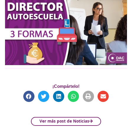
especialista de la formación profesional.
Personal examinador:
Están exentos de los requi
aprendizaje previo para las pruebas de control de
aptitudes.
Otros enlaces que te podrí
interesar sobre el Director 
Autoescuela.
–
Manual de Director de Escuelas Particulares de Conduc
para
Director de Autoescuela
(Formate Editorial).
–
Apúntate para convertirte en un
Director de Autoescu
(DAC)
.