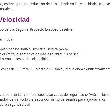
de velocidad para salvar vidas y reducir la siniestralidad en
de velocidad podría evitar una cuarta parte de los fallecimie
sible que un peatón sobreviva a un atropello, mientras que 
s difícil reaccionar a tiempo para prevenir un accidente.
to influye directamente en la severidad de las lesiones en 
 entre velocidad y riesgo de accidente, y entre velocidad y 
sporte (ETSC) estima que una reducción de solo 1 km/h en 
00 muertes anuales.
s de Velocidad
a según el tipo de vía. Según el Proyecto Europeo Baseline:
velocidad permitida.