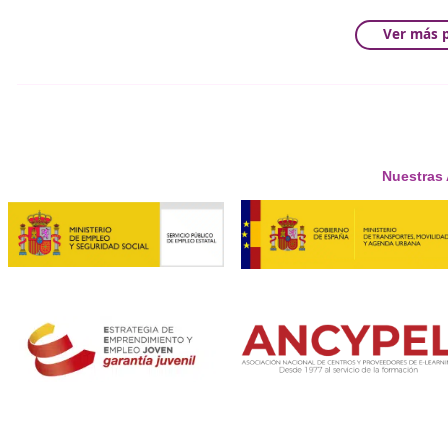
complementar las campañas de concienciación.
Mayte Gallego, presidenta de ASPAYM, recuerda que “
la
frase del lema de nuestra campaña ‘No corras, no bebas, no
tanto de las señales como de los avisos puntuales. Por últ
La velocidad sigue siendo un desafío importante en la s
de organizaciones como ASPAYM, se espera reducir signifi