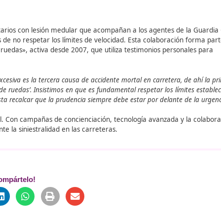
urismos cumplen con los límites, similar a Bélgica (46%).
umplen con el límite, el tercer valor más alto entre 13 paíse
alor más alto entre tres países disponibles.
ior a la de calles de 50 km/h (36 frente a 47 km/h), reduci
lados nuevos deben contar con funciones avanzadas de segur
iliza el navegador del vehículo y el reconocimiento de señal
d, mejorando la seguridad vial.
 a voluntarios con lesión medular que acompañan a los ag
nsecuencias de no respetar los límites de velocidad. Esta c
cambies de ruedas», activa desde 2007, que utiliza testimon