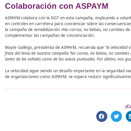
Autopistas
: Este porcentaje baja al 51%.
Carreteras Convencionales
: Solo el 43% de los t
Vías Urbanas (50 km/h)
: El 65% de los turismos c
Calles (30 km/h)
: El cumplimiento es del 32%, el v
La velocidad media en calles de 30 km/h es 11 km/h infer
riesgo de atropellos graves o mortales.
La Tecnología como Aliada
Desde el 6 de julio de 2025, todos los vehículos matricu
Asistente Inteligente de Velocidad (ISA). Este sistema ut
conductores a conocer y respetar los límites de velocida
Colaboración con ASPAYM
ASPAYM colabora con la DGT en esta campaña, implicando
en controles en carretera para concienciar sobre las co
la campaña de sensibilización «No corras, no bebas, no 