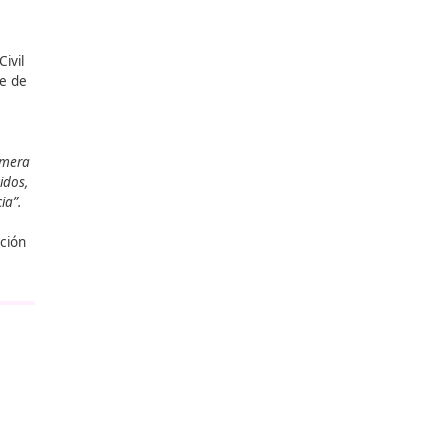
s.
endo significativamente el
idad (ADAS), incluido el
es para ayudar a los
entes de la Guardia Civil
olaboración forma parte de
ios personales para