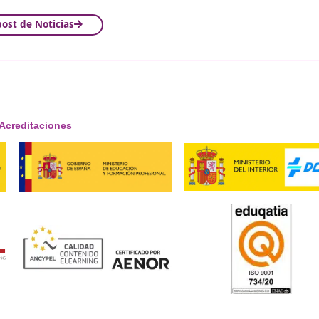
 velocidad excesiva es la tercera causa de accidente mortal en 
 cambies de ruedas’. Insistimos en que es fundamental respeta
imo, nos gusta recalcar que la prudencia siempre debe estar po
eguridad vial. Con campañas de concienciación, tecnología 
cativamente la siniestralidad en las carreteras.
¡Compártelo!
Ver más post de
Noticias