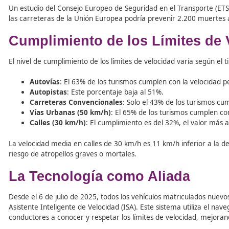
La DGT enfatiza la importancia de cumplir con los límites 
razones destacadas se encuentran:
Prevención de Fatalidades
: Respetar los límites 
Seguridad de Peatones
: A 80 km/h, es casi impo
muerte se reduce al 5%.
Reacción y Prevención
: A mayor velocidad, es má
Gravedad de las Lesiones
: La velocidad de impac
Relación Directa
: Existe una correlación estrecha
Un estudio del Consejo Europeo de Seguridad en el Tran
las carreteras de la Unión Europea podría prevenir 2.2
Cumplimiento de los Límite
El nivel de cumplimiento de los límites de velocidad varí
Autovías
: El 63% de los turismos cumplen con la 