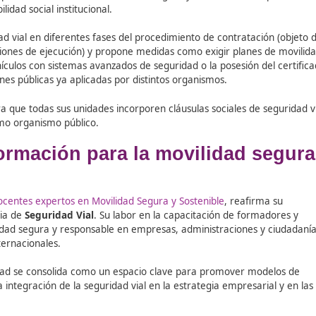
empresas como Abertis, Acciona, Arval e Iberdrola, que exp
a seguridad vial, campañas de sensibilización para trabajad
esponsables con criterios de seguridad vial y programas d
oral puede y debe formar parte de la cultura corporativa, c
 y la sostenibilidad.
traciones Públicas
 Álvaro Gómez, presentó las últimas acciones de la DGT en 
y su Guía orientativa para incluir cláusulas de seguridad via
tratación pública alineada con la movilidad segura y sosten
 responsabilidad social institucional.
 la seguridad vial en diferentes fases del procedimiento de 
ción y condiciones de ejecución) y propone medidas como exi
ición de vehículos con sistemas avanzados de seguridad o la 