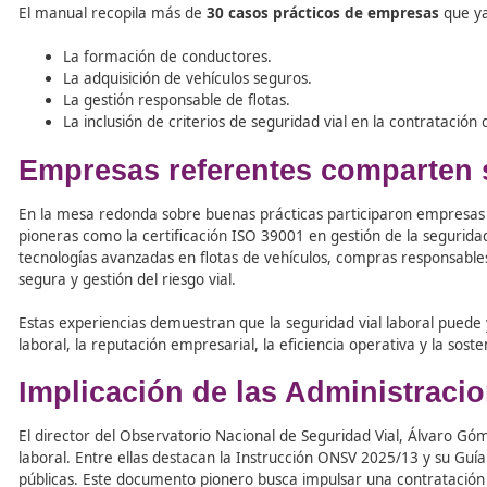
Durante la jornada, Pilar del Real, jefa de área de Inte
“Integración de la seguridad vial en la Responsabilid
la 4ª Conferencia Ministerial Mundial sobre Seguridad Vi
movilidad segura como parte de su responsabilidad socia
La publicación destaca la magnitud del problema: en 2023
siniestros laborales con baja, de los cuales el 70,6% fue
mortales tienen su origen en el tráfico.
El manual recopila más de
30 casos prácticos de empr
La formación de conductores.
La adquisición de vehículos seguros.
La gestión responsable de flotas.
La inclusión de criterios de seguridad vial en la c
Empresas referentes compa