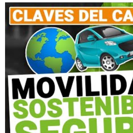
ISO 39001. Incluye, además, más de 20 ejemplos reales de
De forma paralela, la DGT ha aprobado una instrucción i
los contratos que promuevan, reforzando así su papel 
DAC Docencia, un referente
sostenible
En este contexto,
DAC Docencia
, centro líder en la
form
compromiso
con la
Responsabilidad Social Corporati
profesionales del sector contribuye a difundir la cultur
alineándose con las directrices de la DGT y las recomend
Con iniciativas como esta jornada, la Semana Europea d
desplazamiento sostenibles, saludables y seguros, y para 
políticas públicas.