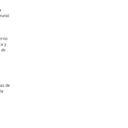
 “
Seguridad vial en la
d Vial. El encuentro reunió
idad y medios de
s laborales.
 las Empresas del Gobierno
tral en la gestión ética y
, es una forma tangible de
.