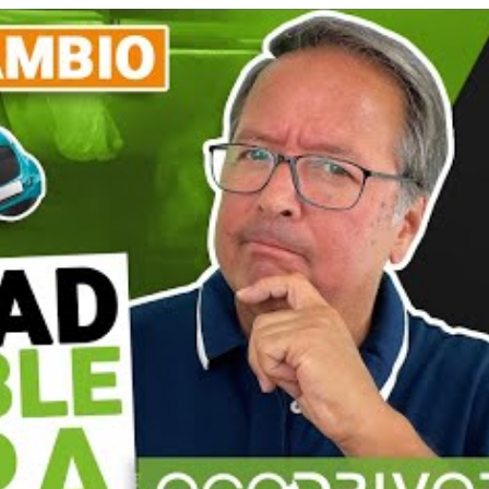
 licitaciones públicas ya aplicadas por distintos organismo
nterna para que todas sus unidades incorporen cláusulas so
ejemplar como organismo público.
 en formación para la movili
ación de docentes expertos en Movilidad Segura y Sostenib
va
en materia de
Seguridad Vial
. Su labor en la capacitaci
a de la movilidad segura y responsable en empresas, adminis
aciones internacionales.
e la Movilidad se consolida como un espacio clave para p
impulsar la integración de la seguridad vial en la estrategi