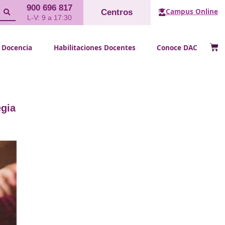
900 696 817
Cent
L-V: 9 a 17:30
FP Docencia
Habilitaciones Doce
l en la estrategia