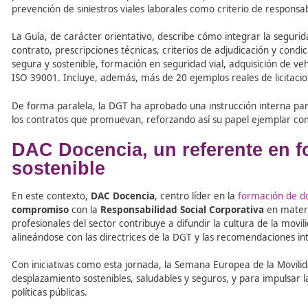
En la mesa redonda sobre buenas prácticas participaron 
pioneras como la certificación ISO 39001 en gestión de l
tecnologías avanzadas en flotas de vehículos, compras r
segura y gestión del riesgo vial.
Estas experiencias demuestran que la seguridad vial lab
laboral, la reputación empresarial, la eficiencia operativa
Implicación de las Adminis
El director del Observatorio Nacional de Seguridad Vial,
laboral. Entre ellas destacan la Instrucción ONSV 2025/13 
públicas. Este documento pionero busca impulsar una con
prevención de siniestros viales laborales como criterio de
La Guía, de carácter orientativo, describe cómo integrar
contrato, prescripciones técnicas, criterios de adjudica
segura y sostenible, formación en seguridad vial, adquis