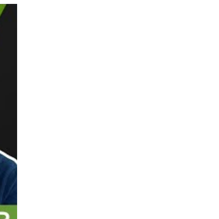
s.
ciales de seguridad vial en
dad segura y
le
, reafirma su
ón de formadores y
traciones y ciudadanía,
romover modelos de
a empresarial y en las