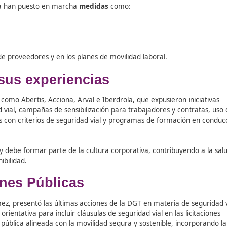
rvención Estratégica del Observatorio Nacional de Seguridad 
ad Social Corporativa
”,
que recoge recomendaciones interna
al (Marrakech, 2025)– para que las organizaciones públicas 
l.
 se registraron 75.979 accidentes laborales de tráfico, un
ron desplazamientos in itinere. Además, cerca del 30% de lo
esas
que ya han puesto en marcha
medidas
como:
ontratación de proveedores y en los planes de movilidad labo
rten sus experiencias