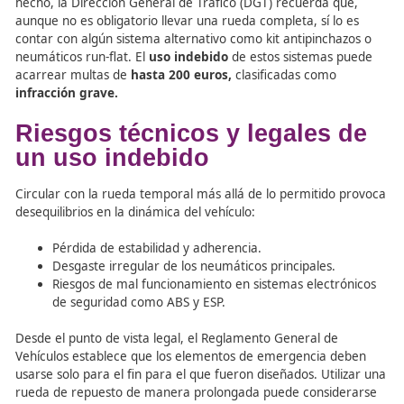
En particular, la
rueda temporal o “galleta”
está diseña
exclusivamente
para permitir al vehículo
alcanzar un t
cercano tras un pinchazo
, bajo unas condiciones muy
concretas: no superar los 80 km/h y no recorrer más de
kilómetros. Ignorar estas limitaciones supone infringir la
normativa y comprometer seriamente la seguridad vial.
hecho, la Dirección General de Tráfico (DGT) recuerda q
aunque no es obligatorio llevar una rueda completa, sí lo
contar con algún sistema alternativo como kit antipinch
neumáticos run-flat. El
uso indebido
de estos sistemas 
acarrear multas de
hasta 200 euros,
clasificadas como
infracción grave.
Riesgos técnicos y legales
un uso indebido
Circular con la rueda temporal más allá de lo permitido
desequilibrios en la dinámica del vehículo: