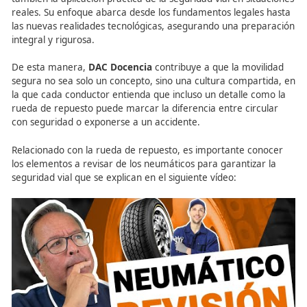
formación para una movili
segura
La falta de conocimiento sobre aspectos tan cotidianos 
uso de la rueda de repuesto demuestra la importancia d
formación continua en movilidad segura. Aquí destaca e
de
DAC Docencia
, centro de referencia en España espec
en la
formación de docentes expertos en Movilidad Segu
Sostenible
.
Con programas siempre actualizados a la normativa vig
DAC Docencia
prepara a los formadores para transmitir
conductores no solo la teoría de las normas de circulació
también la aplicación práctica de la seguridad vial en sit
reales. Su enfoque abarca desde los fundamentos legale
las nuevas realidades tecnológicas, asegurando una pre
integral y rigurosa.
De esta manera,
DAC Docencia
contribuye a que la mov