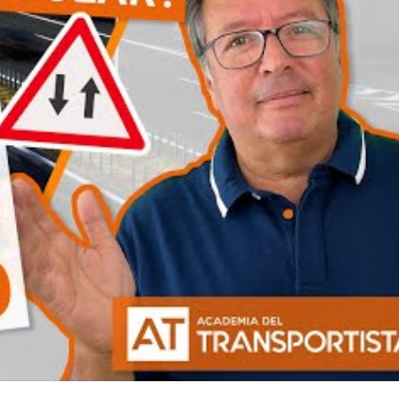
ntinuamente para incorporar las nuevas tendencias, infrae
epara a profesionales capaces de enseñar estos conocimie
n la seguridad vial va más allá de la enseñanza tradicional
n online y el seguimiento constante de los cambios normat
ductores pueden estar mejor preparados para circular de fo
r la siniestralidad en nuestras carreteras.