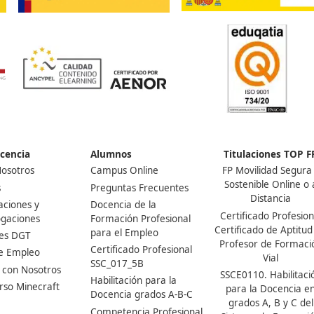
¡Compártelo!
Ver más post de
Noticias