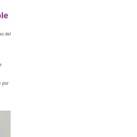
ón a otros puntos del
ructuras
miento y aplicar
a formación vial
suarios son habilidades que
y sostenible
ovilidad segura y