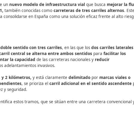
ecientemente un
nuevo modelo de infraestructura vial
que
reteras 2+1,
también conocidas como
carreteras de tres c
 empieza a consolidarse en España como una solución efica
1?
on vías de
doble sentido con tres carriles
, en las que los
tras que el
carril central se alterna entre ambos sentidos
te
incrementar la capacidad
de las carreteras nacionales 
 eliminar los adelantamientos invasivos.