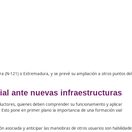
800 metros y 2 kilómetros,
y está claramente
delimitado
amos con pendientes
, se prioriza el
carril adicional en e
 con rapidez y seguridad.
ica que identifica estos tramos, que se sitúan entre una c