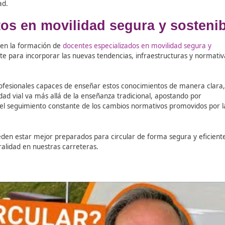
58), Navarra (N-121) o Extremadura, y se prevé su ampliaci
ión vial ante nuevas infraest
para los conductores, quienes deben comprender su funciona
 conllevan. Esto pone en primer plano la importancia de un
o.
a señalización asociada y anticipar las maniobras de otros u
 y de calidad.
pertos en movilidad segura 
ntro líder en la formación de
docentes especializados en m