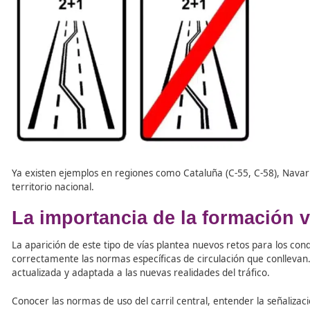
Este carril adicional suele tener una
longitud de entre 
barreras físicas
para evitar confusiones. Además, en
tr
que camiones y vehículos lentos puedan ser adelantados
La DGT ha presentado también una
nueva señal
específ
autovía.