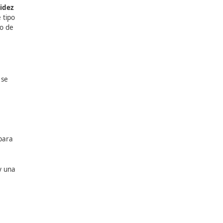
 busca
mejorar la fluidez
arriles alternos
. Este tipo
z frente al alto riesgo de
dos carriles laterales
se
para
facilitar los
y
reducir