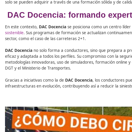
Ya existen ejemplos en regiones como Cataluña (C-55, C-
territorio nacional.
La importancia de la formac
La aparición de este tipo de vías plantea nuevos retos 
correctamente las normas específicas de circulación que
actualizada y adaptada a las nuevas realidades del tráfic
Conocer las normas de uso del carril central, entender l
solo se pueden adquirir a través de una formación sólida
DAC Docencia: formando ex
En este contexto,
DAC Docencia
se posiciona como un ce