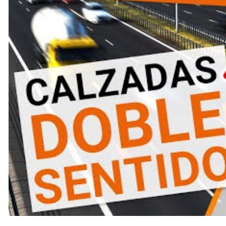
sostenible
. Sus programas de formación se actualizan co
sector, como el caso de las carreteras 2+1.
DAC Docencia
no solo forma a conductores, sino que pr
eficaz y adaptada a todos los perfiles. Su compromiso co
metodologías innovadoras, uso de simuladores, formació
DGT y el Ministerio de Transportes.
Gracias a iniciativas como la de
DAC Docencia
, los con
infraestructuras en evolución, contribuyendo así a reduci