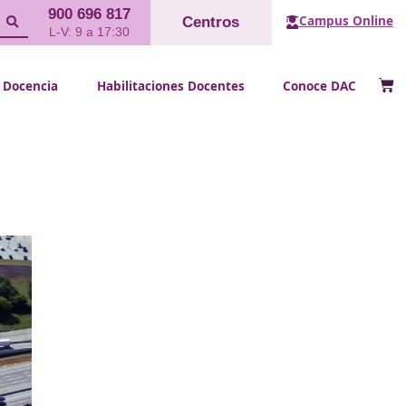
900 696 817
Cent
L-V: 9 a 17:30
FP Docencia
Habilitaciones Doce
teras 2+1