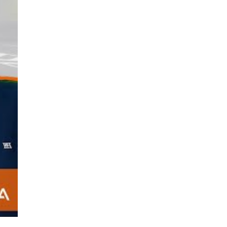
structuras y normativas del
ntos de manera clara,
, apostando por
ivos promovidos por la
rma segura y eficiente por