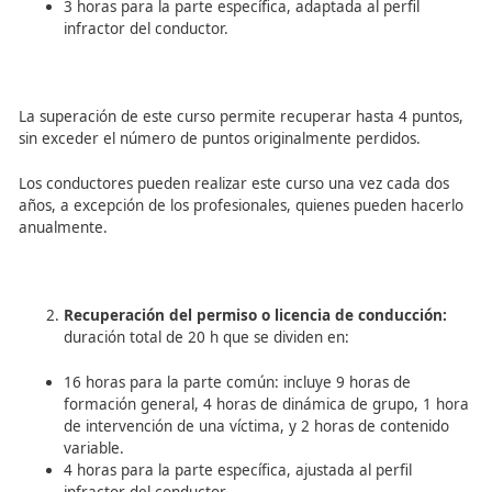
ASI SERÁN LOS CURSOS:
Recuperación Parcial y
Recuperación del Permiso
Los cursos de recuperación de puntos se dividen en dos t
Recuperación parcial:
duración total de
10 h
que
dividen en:
7 horas para la parte común: incluye 4 horas de
formación general, 1 hora de dinámica de grupo,
de testimonios de víctimas, y 1 hora de contenido
variable.
3 horas para la parte específica, adaptada al perfi
infractor del conductor.