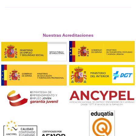
cursos mencionados, fundamentales para la modificació
comportamientos inadecuados en carretera y para la
sensibilización sobre las consecuencias de los accidentes 
Participación de DAC Doce
Desde DAC Docencia hemos participado en el proceso leg
de la nueva Orden Ministerial, aportando propuestas qu
incorporado en la versión final. Esta normativa define el
contenido, la duración y los requisitos de los cursos de
sensibilización y reeducación vial para la recuperación pa
puntos o para recuperar la autorización de conducir tras
pérdida total de puntos o por sentencia judicial.