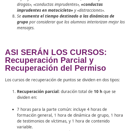
presencial
Disminuye el número de puntos
que se pueden rec
en un curso
pasando de 6 a 4 puntos
Disminuye el número de horas
de los cursos
de
recuperación
de puntos
pasando de 12 horas a 10
Disminuye el número de horas
del curso
de recup
del permiso
de conducción por haber agotado el sa
puntos,
pasando de 24 horas a 20 hora
s
Se incluye como
obligatorio la intervención de un
víctima de un siniestro
vial en la parte común.
Se realiza una
reestructuración y revisión del con
de los cursos
Se crean
nuevos perfiles infractores
que afecta a l
específica de los cursos: «velocidad», «alcohol y otras
drogas», «conductas imprudentes»,
«conductas
imprudentes en motocicleta»
y «distracciones».
Se
aumenta el tiempo destinado a las dinámicas 
grupo
por considerar que los alumnos interiorizan m
mensajes.