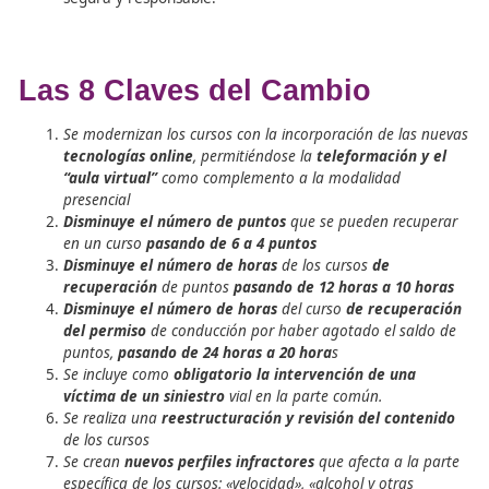
Concienciar a los conductores
sobre su responsa
como infractores y las consecuencias de su
comportamiento en la seguridad vial.
Reeducar en el respeto a valores esenciales
com
aprecio a la vida propia y ajena, y el cumplimiento
normas de circulación.
Modificar la actitud de los conductores sancio
por infracciones graves y muy graves que conlleve
pérdida de puntos, promoviendo una conducción
segura y responsable.
Las 8 Claves del Cambio
Se modernizan los cursos con la incorporación de la
tecnologías online
, permitiéndose la
teleformación
“aula virtual”
como complemento a la modalidad