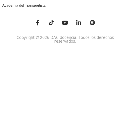
Centro de referencia nacional en la formación de profe
un programa innovador para expertos docentes especia
DAC docencia
Alumnos
Sobre Nosotros
Campus Online
Centros
Preguntas Frecuentes
Acreditaciones y
Docencia de la Formac
Homologaciones
Profesional para el Em
Manuales DGT
Certificado Profesional
SSC_017_5B
Bolsa de Empleo
Habilitación para la D
Trabaja con Nosotros
grados A-B-C
Metaverso Minecraft
Competencia Profesion
Blog
el Transporte
Contacto
Titulaciones TOP FP