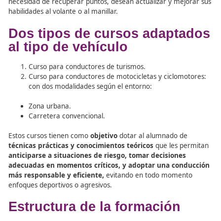
Esta iniciativa surge tras la entrada en vigor de la
nueva
ministerial
que regula estos cursos voluntarios, los cuale
permiten
recuperar hasta dos puntos del permiso de
conducir
, siempre que se superen con éxito. Más allá de
bonificación, representan una excelente herramienta de
reciclaje formativo
para aquellos conductores que, sin
necesidad de recuperar puntos, desean actualizar y mej
habilidades al volante o al manillar.
Dos tipos de cursos adapt
al tipo de vehículo
Curso para conductores de turismos.
Curso para conductores de motocicletas y ciclomo
con dos modalidades según el entorno:
Zona urbana.
Carretera convencional.