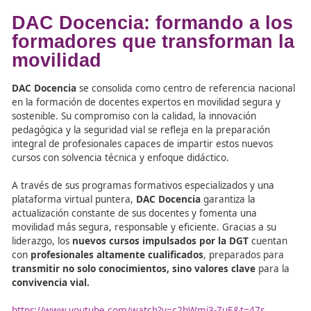
minutos,
se desarrolla en
circuito cerrado y vías abier
tráfico, con ejercicios específicos recogidos en los anexo
oficiales de la normativa.
Participantes
Podrán participar
todas las personas con un permiso 
conducción en vigor
correspondiente al tipo de vehícul
siempre que conserven
saldo positivo de puntos
.
El
beneficio de dos puntos adicionales
podrá obteners
una
frecuencia máxima de un curso de cada tipo cad
años
, hasta alcanzar el
límite de quince puntos
.
DAC Docencia: formando a 
formadores que transforma
movilidad