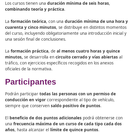
Estos cursos tienen como
objetivo
dotar al alumnado d
técnicas prácticas y conocimientos teóricos
que les p
anticiparse a situaciones de riesgo, tomar decisiones
adecuadas en momentos críticos, y adoptar una con
más responsable y eficiente,
evitando en todo momen
enfoques deportivos o agresivos.
Estructura de la formación
Los cursos tienen una
duración mínima de seis horas
,
combinando teoría y práctica
.
La
formación teórica
, con una
duración mínima de un
cuarenta y cinco minutos
, se distribuye en distintos 
del curso, incluyendo obligatoriamente una introducción i
una sesión final de conclusiones.
La
formación práctica
, de
al menos cuatro horas y qu