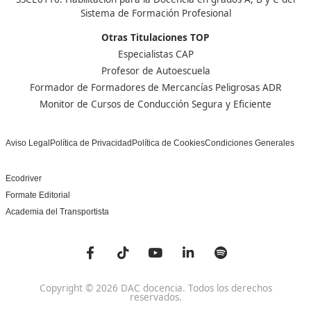
Centro de referencia nacional en la formación de profe
un programa innovador para expertos docentes especia
DAC docencia
Alumnos
Sobre Nosotros
Campus Online
Centros
Preguntas Frecuentes
Acreditaciones y
Docencia de la Formac
Homologaciones
Profesional para el Em
Manuales DGT
Certificado Profesional
SSC_017_5B
Bolsa de Empleo
Habilitación para la D
Trabaja con Nosotros
grados A-B-C
Metaverso Minecraft