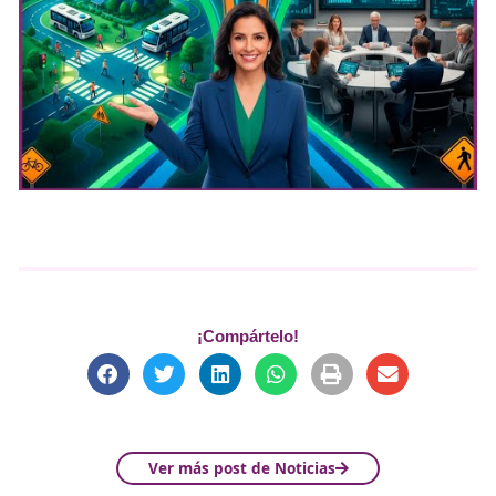
ayuntamientos y empresas. La Sostenibilidad no es solo 
palabra bonita, es una responsabilidad que asumimos de
educación”.
Cuando se le pregunta cómo imagina DAC dentro de otr
años, Elisa responde con ilusión: “Me gustaría que siguie
siendo lo que es hoy: una institución con alma, con impa
vocación. Pero también más internacional, más conecta
innovadora. Y sobre todo, que siga formando a persona
entienden que enseñar es transformar”.
Y si pudiera decirle algo hoy a sus padres, Elisa lo tiene c
“Les diría que su visión cambió vidas, que su esfuerzo no
vano, y que DAC Docencia sigue siendo ese lugar donde
es mucho más que transmitir conocimientos: es construi
futuro”.