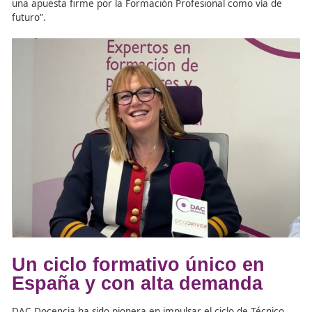
transformado los métodos, pero no los valores”.
Tomar el relevo generacional no ha sido fácil. “Lo más dif
sido mantener la esencia mientras modernizábamos to
Docencia es una institución con alma, y eso no se puede
Pero también había que adaptarse a los nuevos tiempos
digitalizar, innovar… y hacerlo sin perder el contacto h
que nos caracteriza”.
De sus padres heredó el compromiso, la vocación de serv
la idea de que la educación transforma vidas. “Yo he ap
una visión más tecnológica, más conectada con los retos
actuales: sostenibilidad, empleabilidad, igualdad… y sobr
una apuesta firme por la Formación Profesional como ví
futuro”.