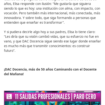
desde el mundo del Transporte o la Seguridad Vial. Lo q
buscan es una profesión que marque la diferencia, que l
permita contribuir a una Movilidad más Segura y Sosteni
¿Cuál es la filosofía de DA
Docencia?
La filosofía de DAC se resume en una frase: “Formar en
movilidad segura es formar para salvar vidas”. Elisa lo ex
con claridad: “Cada clase, cada tutoría, cada simulación
pensada para que el futuro docente entienda que su tra
tiene un impacto directo en la seguridad vial. No es solo
a conducir, es enseñar a convivir, a respetar, a prevenir. 
literalmente, salva vidas”.
DAC también juega un papel clave en la transición hacia
una Movilidad más Sostenible. “Estamos formando a los 
que van a diseñar los Planes de Movilidad Urbana Sosteni
que van a educar en movilidad eléctrica, que van a ases