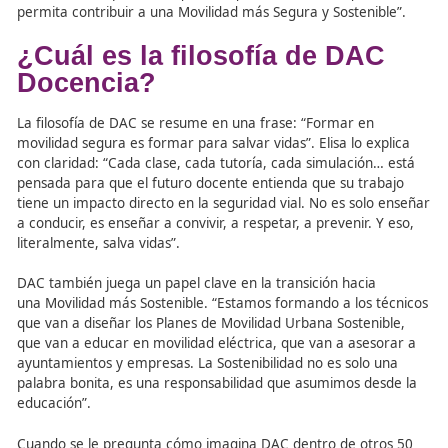
una titulación única en España. “Prepara a profesionales
ser Profesores de Formación Vial, para trabajar en Educ
Vial, Planificación de Movilidad Urbana, Asesoría en Seg
Vial… y todo con una base técnica y pedagógica muy sóli
Nuestro número de matrículas ya supera ampliamente l
alumnos de más de 45 provincias de España, lo que de
que hay una demanda real y creciente”.
Los centros homologados de DAC están a la vanguardia
tecnológica. “Usamos simuladores, metaverso, platafor
movilidad inteligente… y todo dentro de un Campus Virtu
propio y con contenido elaborado por nuestro equipo do
La idea es que el alumno aprenda de forma activa, con 
reales, y que esté preparado para los desafíos del mund
laboral actual”.
Los estudiantes que se forman en DAC buscan algo más
título. “Son personas comprometidas, que quieren hacer
útil por la sociedad. Muchos vienen con vocación docente