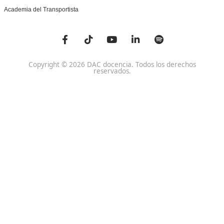
Centro de referencia nacional en la formación de profe
un programa innovador para expertos docentes especia
DAC docencia
Alumnos
Sobre Nosotros
Campus Online
Centros
Preguntas Frecuentes
Acreditaciones y
Docencia de la Formac
Homologaciones
Profesional para el Em
Manuales DGT
Certificado Profesional
SSC_017_5B
Bolsa de Empleo
Habilitación para la D
Trabaja con Nosotros
grados A-B-C
Metaverso Minecraft