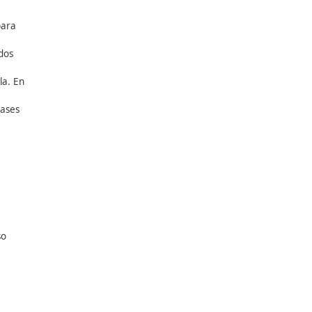
e
itular.
al en activo
de la DGT,