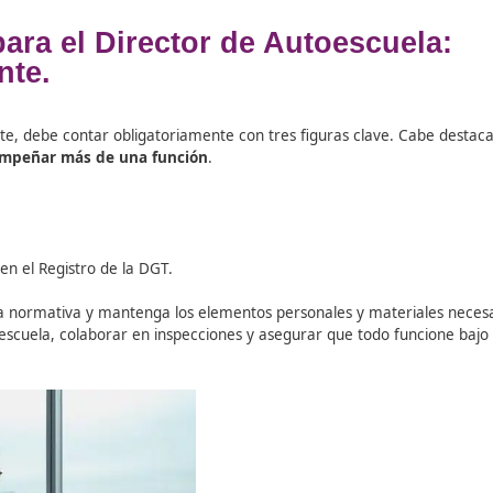
os para el Director de Auto
 Docente.
r legalmente, debe contar obligatoriamente con tres figura
uede desempeñar más de una función
.