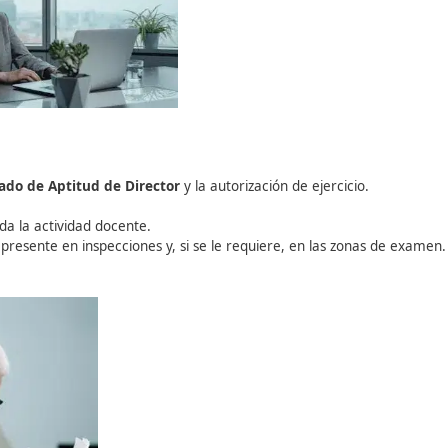
a) inscrito en el Registro de la DGT.
o cumpla la normativa y mantenga los elementos personale
bio en la escuela, colaborar en inspecciones y asegurar qu