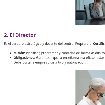
Es el dueño o representante legal (persona física o jurídic
Misión:
Es el responsable máximo de que el centr
Obligaciones:
Informar a Tráfico de cualquier cam
ley.
2. El Director