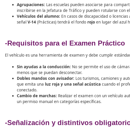
Para abrir y mantener una autoescuela, se exigen cuatr
Sedes y Circuitos:
Es obligatorio contar con un
lo
las maniobras de destreza.
Vehículos en Regla:
Al menos uno por cada permis
con
dobles mandos
(excepto motos) y
tacógrafo
Identificación Visible:
Los turismos deben llevar 
vehículos pesados, la rotulación irá en laterales y 
Material y Tecnología:
Además de los medios para 
de moto (A1, A2, A), permitiendo que el profesor 
Gestión de Flota y Especif
debe saber el Director de C
Para un
Director de Autoescuela
, la gestión de los ve