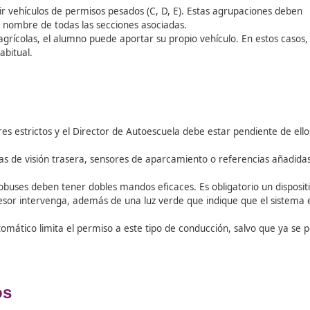
o elementos básicos:
cal
físico y el derecho de uso de un
terreno de prácticas
(p
o que se imparta. Deben estar a nombre del titular, de al
(en camiones/autobuses).
el
cartel superior
(o vinilos laterales) de 0,70 x 0,20 m con
parte trasera.
la teórica, es obligatorio un sistema de
comunicación ma
dé instrucciones desde el vehículo de seguimiento.
icaciones Técnicas de los Veh
entro de Formación Vial.
hículos va más allá del mantenimiento básico; implica cumpli