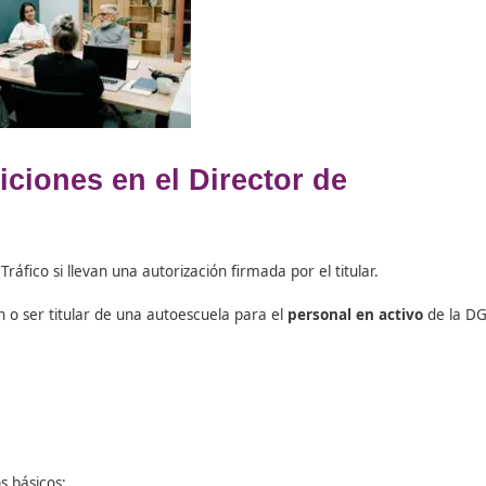
 práctica. Deben tener el certificado de
Profesor de Forma
amas oficiales.
os en circulación (en circuito cerrado hay excepciones),
ofesional.