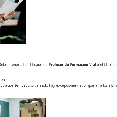
 el
Certificado de Aptitud de Director
y la autorización de 
 asidua toda la actividad docente.
caz, estar presente en inspecciones y, si se le requiere, e