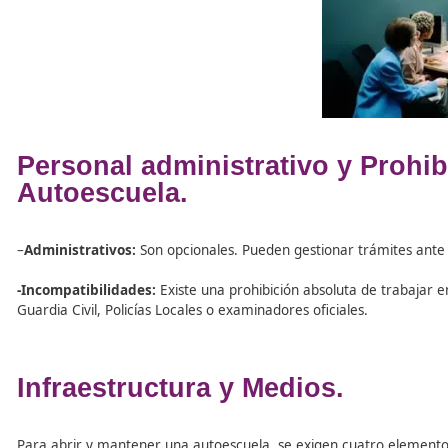
3. El Personal Docente
Son los profesores encargados de la formación teórica y
Técnico Superior en Movilidad Segura
.
Misión:
Impartir la enseñanza siguiendo los progr
Obligaciones:
No abandonar nunca los dobles mand
en el examen práctico y portar su identificación pr