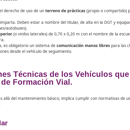
rohibiciones en el Director d
tes ante Tráfico si llevan una autorización firmada por el t
 trabajar en o ser titular de una autoescuela para el
person