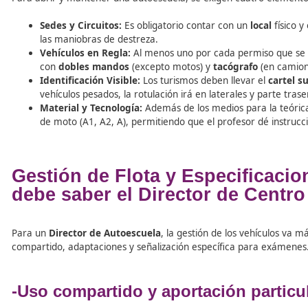
Personal administrativo y P
Autoescuela.
–
Administrativos:
Son opcionales. Pueden gestionar trámi
-Incompatibilidades:
Existe una prohibición absoluta de
Guardia Civil, Policías Locales o examinadores oficiales.
Infraestructura y Medios.