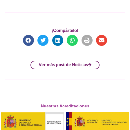
de errores y de exposición a riesgos.
5. Factores derivados de la tare
Propios de la actividad que se realiza:
Tareas repetitivas o monótonas
.
Movimientos forzados o posturas incómodas
.
Manipulación de cargas
.
Tareas complejas o con alta exigencia cognitiv
Estos factores pueden generar fatiga, errores y actos i
que deben controlar los
Profesores de Autoescuela
.