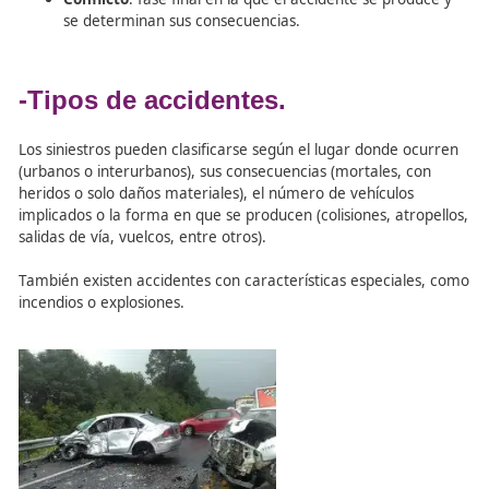
Para que un suceso sea considerado oficialmente un acc
de tráfico debe ocurrir en una vía pública, implicar al m
vehículo en movimiento y causar daños materiales, heri
fallecidos.
Los accidentes no suceden de forma instantánea: son el
resultado de una cadena de acontecimientos que incluye
fases clave:
Percepción
: cuando el conductor detecta (o debe
detectar) el peligro.
Decisión
: momento en que realiza una maniobra
evitar el siniestro.
Conflicto
: fase final en la que el accidente se pro
se determinan sus consecuencias.
-Tipos de accidentes.