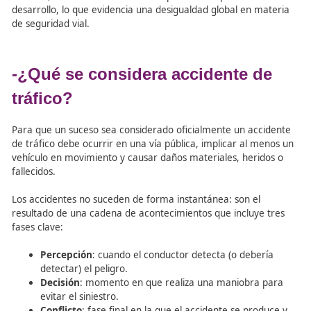
Según la Organización Mundial de la Salud (OMS), los sini
viales se encuentran entre las principales causas de mue
nivel global. Cada año fallecen alrededor de 1,5 millones
personas y 50 millones resultan heridas. En Europa, las c
alcanzan los 45.000 muertos anuales, mientras que a niv
estatal se registran miles de víctimas cada año.
Más allá del drama humano, el impacto económico es 
en la Unión Europea el coste de los accidentes supone c
2% del PIB, lo que equivale a unos 160.000 millones de e
Además, el 90% de las muertes se produce en países en 
desarrollo, lo que evidencia una desigualdad global en m
de seguridad vial.
-¿Qué se considera accidente 
tráfico?