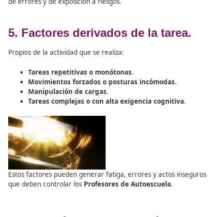
trabajo.
Supervisión insuficiente
.
Organización deficiente de tiempos y cargas d
trabajo
.
Falta de cultura preventiva
o incumplimiento de
normas.
Formación preventiva inadecuada
.
Estos factores suelen ser causas básicas que originan ac
condiciones inseguras.
4. Factores ambientales.
Condiciones del entorno físico:
Iluminación insuficiente
.
Ruido elevado
.