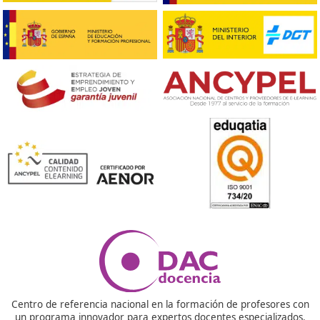
Otros enlaces que pueden
interesar relacionado con
Profesor de Autoescuela.
–
Prevención de Riesgos Laborales para
profesores de
autoescuela
(Formate Editorial).
–
Sácate con nosotros el curso de
Profesor de Autoescu
(DAC)