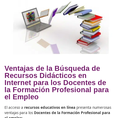
clases de los
Docentes de la Formación Profesio
el empleo
. Los recursos visuales y multimedia dis
en YouTube EDU permiten que los estudiantes
comprendan mejor los conceptos complejos y desa
habilidades prácticas.
SciELO
: Especialmente valiosa para los
Docentes 
Formación Profesional para el empleo
, SciELO o
acceso a artículos científicos y recursos académic
respaldan la enseñanza con evidencia y contenido
calidad. Esta plataforma es útil para quienes busc
incluir
Certificados de Profesionalidad de la doc
para el empleo
en sus programas de formación.