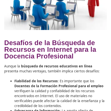
Acceso Flexibles y Adaptabilidad
: Los recursos 
ser accesibles desde cualquier lugar y en cualquie
momento, lo que favorece tanto a los
Docentes d
Formación Profesional
como a los estudiantes,
permitiendo una formación más personalizada y a
a sus ritmos.
Variedad de Formatos
: Internet ofrece una amp
de recursos en diferentes formatos, como artículo
videos, podcasts y más, lo que permite a los doce
elegir los materiales que mejor se adapten a sus
necesidades pedagógicas.
Fomento de la Colaboración
: Las plataformas ed
en línea promueven el trabajo en equipo y la inte
entre estudiantes y docentes. El uso de foros, gru
discusión y actividades colaborativas mejora la di
de aprendizaje.