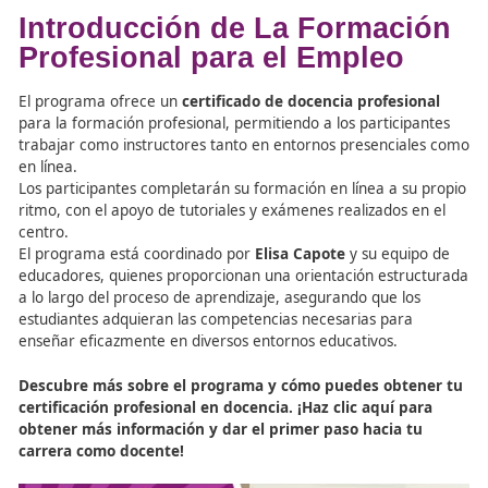
Profesional para el empleo
, ya que les permite accede
materiales actualizados y de calidad que enriquecen su 
pedagógica. Plataformas como
Educaweb
,
YouTube E
SciELO
proporcionan a los docentes recursos que puede
adaptar y utilizar en sus clases, mejorando la experienci
educativa para los estudiantes.
Debe conocer
que, aunque la
búsqueda de recursos e
Internet
presenta ciertos desafíos, los beneficios que o
innegables, permitiendo a los
Docentes de la Formació
Profesional para el empleo
mejorar continuamente sus
métodos de enseñanza y garantizar que los estudiantes 
una formación de calidad.
Descubre cómo acceder a los cursos de formación onl
da un paso hacia un futuro profesional más promete
¡Infórmate ahora sobre nuestras opciones de formac
online y presencial!