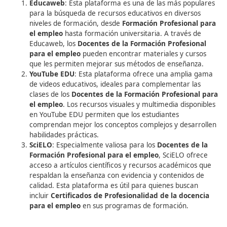
Formación Profesional para
Empleo
Los docentes que trabajan en la
Formación Profesional 
empleo
pueden hacer uso de diversas plataformas y
herramientas en línea para obtener
Certificados de
Profesionalidad de la docencia para el empleo
y mejor
práctica educativa. Algunas de las más destacadas son:
Educaweb
: Esta plataforma es una de las más po
para la búsqueda de recursos educativos en diver
niveles de formación, desde
Formación Profesion
el empleo
hasta formación universitaria. A través
Educaweb, los
Docentes de la Formación Profesi
para el empleo
pueden encontrar materiales y cu
que les permiten mejorar sus métodos de enseña
YouTube EDU
: Esta plataforma ofrece una ampli
de videos educativos, ideales para complementar 