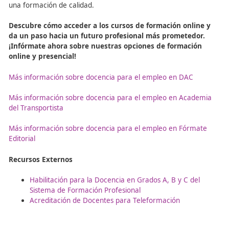
Para obtener el
Certificado de Docente de la Formaci
Profesional
y el
Certificado de Docencia Profesional p
Empleo
, los docentes deben demostrar que están capac
para utilizar adecuadamente las herramientas digitales y
recursos educativos en línea. Estos
Certificados de
Profesionalidad de la docencia para el empleo
son ese
para aquellos que desean enseñar en plataformas de
teleformación
o en entornos educativos en línea.
Conclusión: El Futuro de la
Docencia Profesional en la
Formación Profesional para
Empleo
La
búsqueda de recursos educativos en línea
es una
herramienta clave para los
Docentes de la Formación