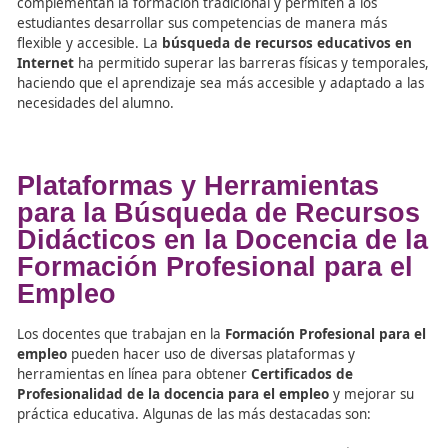
impartida. Estos recursos son clave para aquellos docen
buscan obtener su
Certificado de Docente de la Forma
Profesional
y garantizar la actualización constante de s
contenidos.
A través de plataformas como
Educaweb
,
YouTube ED
SciELO
, los docentes pueden acceder a recursos que
complementan la formación tradicional y permiten a los
estudiantes desarrollar sus competencias de manera m
flexible y accesible. La
búsqueda de recursos educativ
Internet
ha permitido superar las barreras físicas y tem
haciendo que el aprendizaje sea más accesible y adaptad
necesidades del alumno.
Plataformas y Herramientas
para la Búsqueda de Recur
Didácticos en la Docencia d