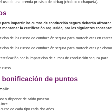
tección en los cursos de mot
s y estar en buen estado de conservación y mantenimiento,
ción de los participantes.
tados por los participantes siempre que cumplan las caract
 de motocicletas tanto los profesores como los particip
dos y pantalones con protecciones para las rodillas.
á, además, el uso de una prenda provista de airbag (chaleco
 centros
autorización
para impartir los cursos de conducción segu