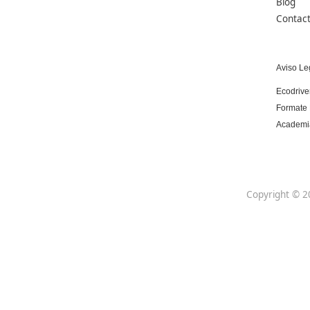
Centro de referencia nacional en la formación
de profesores con un programa innovador
para expertos docentes especializados.