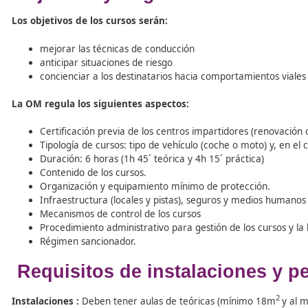
encuentra ya en fase de audiencia pública y tras su valo
inicialmente para antes del verano)
Fecha de inicio del trámite:
12 de enero de 202
Fecha de finalización:
2 de febrero de 2025
Objetivos y Regulación Cur
Los objetivos de los cursos serán:
mejorar las técnicas de conducción
anticipar situaciones de riesgo
concienciar a los destinatarios hacia comportamie
La OM regula los siguientes aspectos:
Certificación previa de los centros impartidores (
Tipología de cursos: tipo de vehículo (coche o mot
Duración: 6 horas (1h 45´ teórica y 4h 15´ práctica