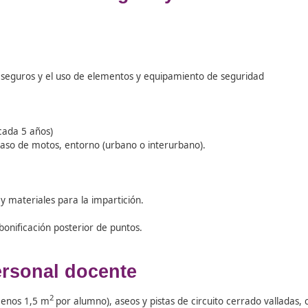
ración surtirá efecto al día siguiente de su publicación en
5
so Conducción Segura y efic
ntos viales seguros y el uso de elementos y equipamiento 
renovación cada 5 años)
o) y, en el caso de motos, entorno (urbano o interurbano).
)