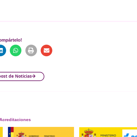
 años para mantener la certificación requerida, por los
 para la impartición de los cursos de conducción segura para
 para la impartición de los cursos de conducción segura para 
 (incluiría certificación por la impartición de cursos de co
ipología de curso.
ntes y bonificación de punto
e debe cumplir:
r en los cursos y disponer de saldo positivo.
límite de quince.
realizar un curso de cada tipo cada dos años.