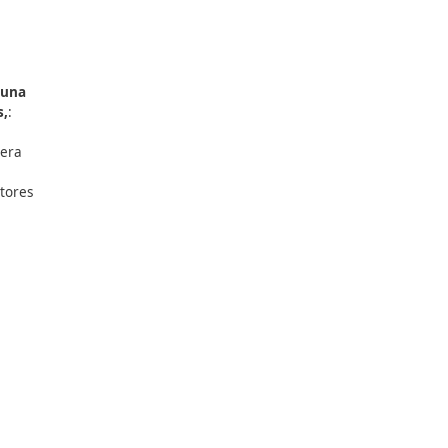
ocicletas
 además deben cumplir
erísticas relacionadas con
antes deberán llevar:
 o chaqueta).
ra
deberán afrontar una