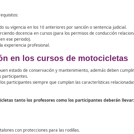
n.
os humanos y materiales para la impartición.
ursos y la bonificación posterior de puntos.
s y personal docente
2
2
 18m
y al menos 1,5 m
por alumno), aseos y pistas de circu
de acceso
iguientes requisitos:
er perdido su vigencia en los 10 anteriores por sanción o s
 estado ejerciendo docencia en cursos (para los permisos d
nactividad en ese periodo).
la vía de la experiencia profesional.