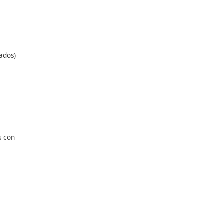
ito cerrado valladas, con
entencia judicial.
e conducción relacionados)