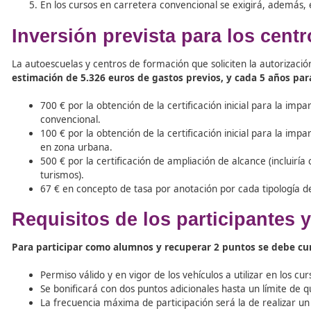
Vehículos y
Equipos de pro
Los vehículos deben estar al día en ITV y seguro
requisitos relacionados con los permisos de conduc
En los cursos de motos se admitirán que sean apor
los diferentes permisos (AM, A1, A2 y A).
En cuanto a los equipos de protección para los cursos
. Casco integral o modular homologado;
Guantes.
Botas de motorista.
Chaqueta con protección en espalda, hombros y co
En los cursos en carretera convencional se exigir
Inversión prevista para los
La autoescuelas y centros de formación que soliciten la 