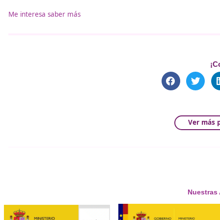
estimación de 5.326 euros de gastos previos, y cada 5
700 € por la obtención de la certificación inicial
convencional.
100 € por la obtención de la certificación inicial
en zona urbana.
500 € por la certificación de ampliación de alcance
turismos).
67 € en concepto de tasa por anotación por cada t
Requisitos de los participa
Para participar como alumnos y recuperar 2 puntos s
Permiso válido y en vigor de los vehículos a utiliza
Se bonificará con dos puntos adicionales hasta un 
La frecuencia máxima de participación será la de 
Me interesa saber más