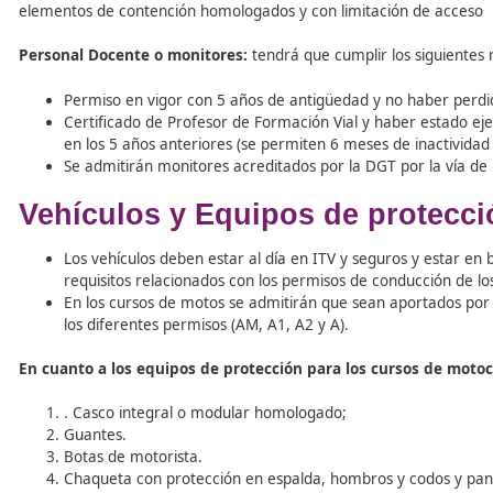
Contenido de los cursos.
Organización y equipamiento mínimo de protecció
Infraestructura (locales y pistas), seguros y medi
Mecanismos de control de los cursos
Procedimiento administrativo para gestión de los c
Régimen sancionador.
Requisitos de instalacione
Instalaciones :
Deben tener aulas de teóricas (mínimo
elementos de contención homologados y con limitación 
Personal Docente o monitores:
tendrá que cumplir los s
Permiso en vigor con 5 años de antigüedad y no hab
Certificado de Profesor de Formación Vial y haber
en los 5 años anteriores (se permiten 6 meses de i
Se admitirán monitores acreditados por la DGT por 