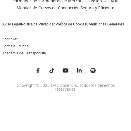
Centro de referencia nacional en la formación de profe
un programa innovador para expertos docentes especia
DAC docencia
Alumnos
Sobre Nosotros
Campus Online
Centros
Preguntas Frecuentes
Acreditaciones y
Docencia de la Formac
Homologaciones
Profesional para el Em
Manuales DGT
Certificado Profesional
SSC_017_5B
Bolsa de Empleo
Habilitación para la D
Trabaja con Nosotros