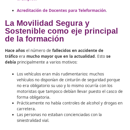
muy importante mantenerse actualizado y seguir de cer
novedades del sector: tanto respecto a conocimientos 
metodologías.
Lo idóneo es que tanto los contenidos 
personal docente sean los mejores
. Para ello, en DAC
Docencia te ofrecemos la posibilidad de realizar
varios
cursos
para
mejorar tus habilidades docentes
,
los que destacan:
Expertos Docentes
.
Docencia para la Formación Profesional para
el Empleo
.
Acreditación de Docentes para Teleformación
.
La Movilidad Segura y
Sostenible como eje princi
de la formación