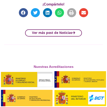
Algunas
recomendaciones
para establecer un
modelo 
formación sostenible
son:
Impartir formación sobre conducción eficiente: pa
resulta interesante disponer de formadores y fo
que dispongan del título de “
Técnico Superior en
Formación para la Movilidad Segura y Sostenib
Adaptar los horarios de la autoescuela al alumnad
la posibilidad al alumnado que estudia o trabaja d
a las clases en diferentes horarios de mañana, ta
fines de semana.
Formación híbrida: ofrecer al alumno o alumna so
a través de herramientas digitales, como la posibi
realizar parte de la formación o test de forma onl
pero sin olvidar que hay partes que deben imparti
forma presencial con un contacto estrecho entre 
alumno y el formador, destacando el valor que ti
para el aprendizaje las clases prácticas.