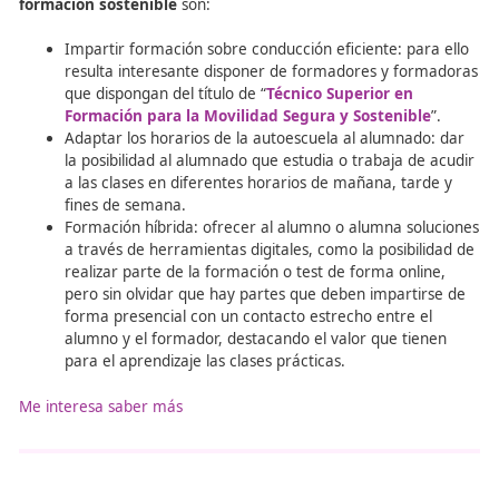
modo, los
alumnos
interiorizarán el mensaje y
conducir
forma más segura
cuando se conviertan en conductore
conductoras. Para ello
recomendamos a las autoescuel
Formar al alumnado en normas de seguridad vial.
Hacer hincapié en la formación de los alumnos en 
de los dispositivos de seguridad que incorporan lo
vehículos.
Concienciar al alumnado sobre la importancia de 
seguridad vial para evitar accidentes: por ejemplo
impartir charlas o visualizar vídeos con testimonio
personas que han sufrido algún accidente.
La importancia de la
sostenibilidad
Las
autoescuelas
deben seguir un modelo de formació
sostenible a nivel medioambiental, económico y social.