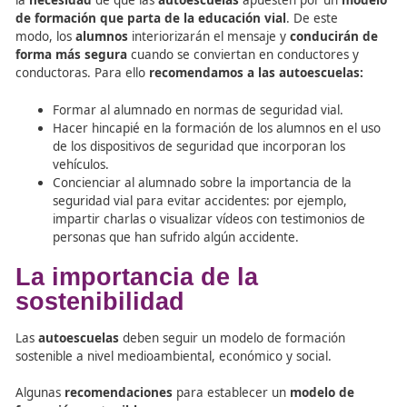
Los vehículos incorporan nuevas tecnologías orien
la seguridad vial: a parte de la inclusión del cintur
seguridad y la obligatoriedad de su uso, los coche
incorporan nuevas tecnologías que mejoran su se
(ABS, ESP, airbags, asistente de mantenimiento en 
asistentes de pre-colisión, etc.).
Hay controles de alcohol y drogas en carretera d
habitual.
Existen muchas campañas de sensibilización y
concienciación de la población elaboradas por la 
otras organizaciones relacionadas con el transport
seguridad vial.
Las personas están mucho más concienciadas gra
las campañas desarrolladas sobre seguridad vial.
En base a lo anterior, podemos extraer la conclusión de
la
necesidad
de que las
autoescuelas
apuesten por un
de formación que parta de la educación vial
. De este