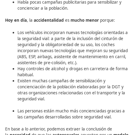
Hace años
el número de
fallecidos en accidente de
tráfico
era
mucho mayor que en la actualidad
. Esto
s
debía
principalmente a varios motivos:
Los vehículos eran más rudimentarios: muchos
vehículos no disponían de cinturón de seguridad 
no era obligatorio su uso y lo mismo ocurría con l
motoristas que tampoco debían llevar puesto el c
forma obligatoria.
Prácticamente no había controles de alcohol y dr
carretera.
Las personas no estaban concienciadas con la
siniestralidad vial.
Había pocas campañas publicitarias para sensibiliz
concienciar a la población.
Hoy en día
, la
accidentalidad
es
mucho menor
porque