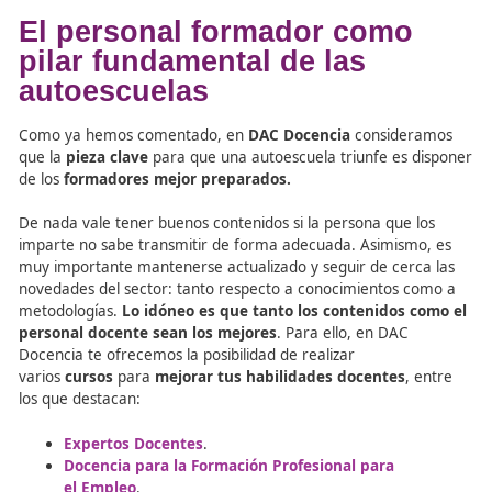
formación
en formación vial, Transporte, Logística y Mo
Segura y Sostenible. Además, es vital que los
alumnos lo perciban y se decidan a
seguir con nosotros
recomendarnos
. Para ello
trabajamos día a día
y estu
los aspectos
para ser los mejores
. Veamos las claves pr
que te diferenciarán de la competencia y te harán cons
más notoriedad.
El personal formador como
pilar fundamental de las
autoescuelas
Como ya hemos comentado, en
DAC Docencia
conside
que la
pieza clave
para que una autoescuela triunfe es 
de los
formadores mejor preparados.
De nada vale tener buenos contenidos si la persona que 
imparte no sabe transmitir de forma adecuada. Asimism