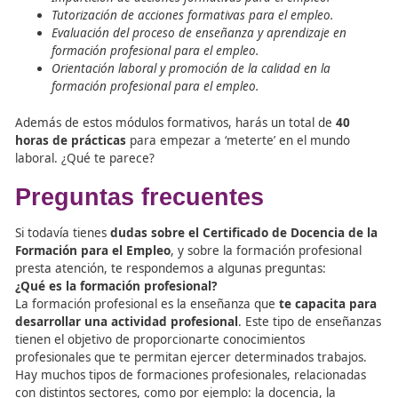
Programar y realizar la formación del subsistema
formación profesional.
Utilizar adecuadamente todos los materiales y re
didácticos para desempeñar tus funciones.
Orientar a las personas sobre la formación y las
oportunidades laborales que tiene dada su formac
Te enseña a actualizarte para ofrecer la mejor f
posible y, también, para promover la calidad de d
formación.
Respecto a la duración del curso, es de
380 horas
, tiem
se invertirá en los siguientes contenidos:
Programación didáctica de acciones formativas para
empleo.
Selección, elaboración, adaptación y utilización de
materiales, medios y recursos didácticos en formaci
profesional para el empleo.
Impartición y tutorización de acciones formativas pa