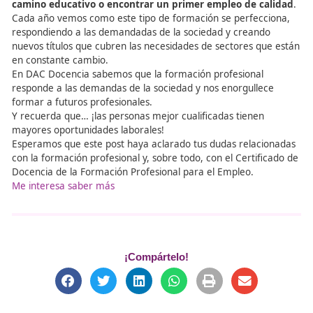
desarrollar una actividad profesional
. Este tipo de en
tienen el objetivo de proporcionarte conocimientos
profesionales que te permitan ejercer determinados tra
Hay muchos tipos de formaciones profesionales, relacio
con distintos sectores, como por ejemplo: la docencia, la
comunicación, la administración de empresas, etcétera.
¿Cuánto vale el curso para obtener el Certificado de
Docencia de la Formación Profesional para el Empleo
El curso para obtener el
Certificado de Docencia de la
Formación Profesional para el Empleo
tiene un coste 
euros
, con los impuestos incluidos. No obstante, este cu
puede ser bonificado o… ¡salirte gratis!
¿El curso puede ser bonificado? ¿Qué significa eso?
Tal y como te hemos mencionado el curso puede ser bon
o salirte gratis. Los cursos bonificado son aquellos curso
que se te puede hacer la bonificación de la cantidad
dinero
si cumples algunos requisitos, como por ejemplo:
autónomo y dedicarte a un sector profesional relacionad
curso, pertenecer a algún colectivo prioritario, etcétera.