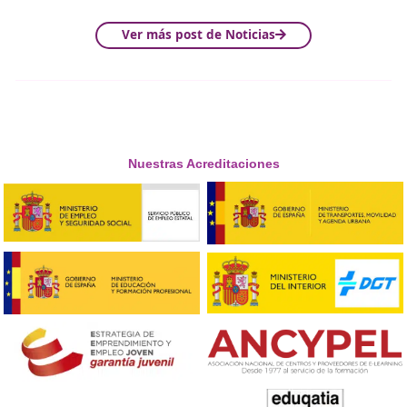
Si quieres conoces los requisitos y descubrir si tú los cu
¡ponte en
contacto
con nosotros!
Por último, queremos recordarte que la formación profe
hoy en día se entiende como una formación muy cercan
mundo de las empresas, una formación que
ofrece las
competencias necesarias para conseguir un buen em
Los títulos de formación profesional son una opción
educativa para jóvenes y adultos que quieren cambi
camino educativo o encontrar un primer empleo de c
Cada año vemos como este tipo de formación se perfec
respondiendo a las demandadas de la sociedad y crean
nuevos títulos que cubren las necesidades de sectores q
en constante cambio.
En DAC Docencia sabemos que la formación profesional
responde a las demandas de la sociedad y nos enorgulle
formar a futuros profesionales.
Y recuerda que… ¡las personas mejor cualificadas tienen
mayores oportunidades laborales!
Esperamos que este post haya aclarado tus dudas relac