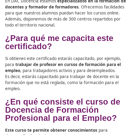
¿Cómo puedo obtener el
Certificado de la Formació
Profesional para el Empleo
Obtener el
Certificado de Docencia de la Formación
Profesional para el Empleo online
es muy sencillo. Ún
tendrás que hacer nuestro
Curso de Docencia de la Fo
Profesional para el Empleo
.
¿Por qué hacerlo en DAC Docencia?
DAC Docencia cuenta con más de
20 años de experienc
sector de la formación
y, además, es una entidad estat
dedicada a la Formación profesional para el Empleo.
En DAC Docencia estamos
especializados en la formac
docentes y formador de formadores
. Ofrecemos facili
para que nuestros alumnos puedan hacer los cursos onli
Además, disponemos de más de 300 centros repartidos 
todo el territorio nacional.