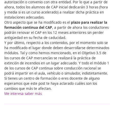
las aulas y en los vehículos; para controlar de una mejo
la asistencia de los alumnos.
Además, la falta de asistencia a los cursos a partir de u
las horas, será causa de exclusión. Y si durante una insp
se detecta la falta injustificada de un alumno será causa
exclusión.
Homologación de autorizac
Sobre las homologaciones cabe destacar que a partir d
no es necesario renovar las homologaciones de los c
(anteriormente se hacía cada 5 años), salvo que se modi
contenido de los cursos por parte de Fomento.
Además, los centros
deben contar con instalaciones pa
prácticas de extinción de incendios
, ya que hasta aho
práctica se encontraba en los contenidos de los cursos 
inicial pero no se especificaba que hubiera que contar c
autorización o convenio con otra entidad. Por lo que a pa
ahora, todos los alumnos de CAP inicial dedicarán 3 hora