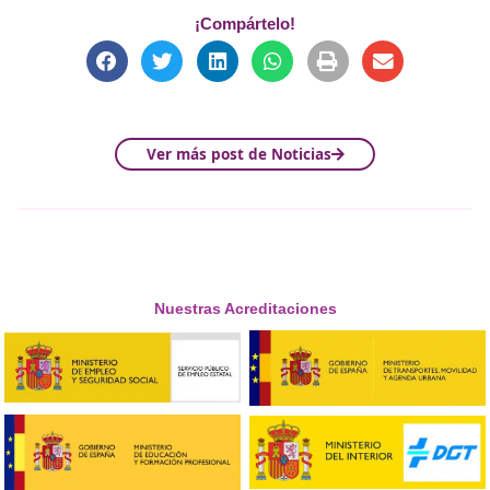
y media si es un curso acelerado) a realizar dicha prácti
instalaciones adecuadas.
Otro aspecto que se ha modificado es el
plazo para real
formación continua del CAP
, a partir de ahora los con
podrán renovar el CAP en los 12 meses anteriores sin p
antigüedad en su fecha de caducidad.
Y por último, respecto a los contenidos, por el momento 
ha modificado el lugar donde deben desarrollarse dete
módulos. Tal y como hemos mencionado, en el Objetivo 
los cursos de CAP mercancías se realizará la práctica de
extinción de incendios en un lugar adecuado. Y todo el 
de los cursos de CAP continua sobre conducción racional
podrá impartir en el aula, vehículo o simulador, indistin
Si tienes un centro de formación o eres docente de algu
esperamos que este post te haya aclarado cuáles son lo
cambios que más te afectan.
Me interesa saber más