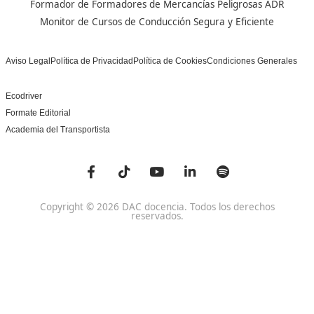
Centro de referencia nacional en la formación de profe
un programa innovador para expertos docentes especia
DAC docencia
Alumnos
Sobre Nosotros
Campus Online
Centros
Preguntas Frecuentes
Acreditaciones y
Docencia de la Formac
Homologaciones
Profesional para el Em
Manuales DGT
Certificado Profesional
SSC_017_5B
Bolsa de Empleo
Habilitación para la D
Trabaja con Nosotros
grados A-B-C
Metaverso Minecraft
Competencia Profesion
Blog
el Transporte
Contacto