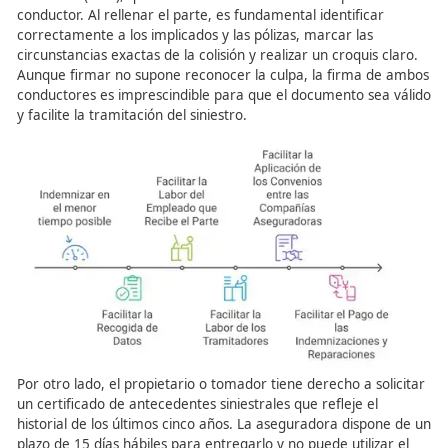
si es la única vía para reclamar el resarcimiento total de
daños.
La Declaración Amistosa de
Accidente.
Para agilizar el cobro de indemnizaciones y la asistencia
sanitaria, las aseguradoras se adhieren a convenios de
indemnización directa, siendo obligatorio para los daños
materiales. La herramienta clave es la Declaración Amis
Accidente (DAA), que la entidad debe facilitar siempre al
conductor. Al rellenar el parte, es fundamental identifica
correctamente a los implicados y las pólizas, marcar las
circunstancias exactas de la colisión y realizar un croquis
Aunque firmar no supone reconocer la culpa, la firma 
conductores es imprescindible para que el documento se