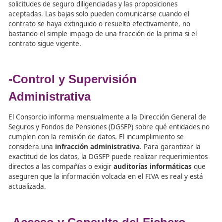
del FIVA
Las aseguradoras deben comunicar diariamente las
alta
bajas
de los vehículos (matrícula, marca, modelo y vigen
seguro), además de los datos de sus representantes en e
Espacio Económico Europeo. La información del fichero
presunción de veracidad
. Es obligatorio incluir incluso l
solicitudes de seguro diligenciadas y las proposiciones
aceptadas. Las bajas solo pueden comunicarse cuando e
contrato se haya extinguido o resuelto efectivamente, n
bastando el simple impago de una fracción de la prima si
contrato sigue vigente.
-Control y Supervisión
Administrativa
El Consorcio informa mensualmente a la Dirección Gene