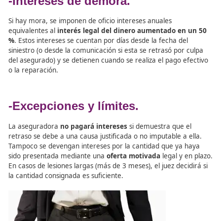
aplicar recargos o discriminaciones. Este historial es vál
toda la Unión Europea y las compañías deben ser trans
sobre cómo influye dicha información en el cálculo de la
final, publicando sus políticas en su sitio web.
Intereses Moratorios a Car
del Asegurador para el
Docente de Seguridad Vial.
Se considera que la aseguradora se retrasa si:
No paga el
importe mínimo
en
40 días
desde la
declaración del siniestro.
No cumple con la indemnización total en el plazo
meses
desde el accidente.