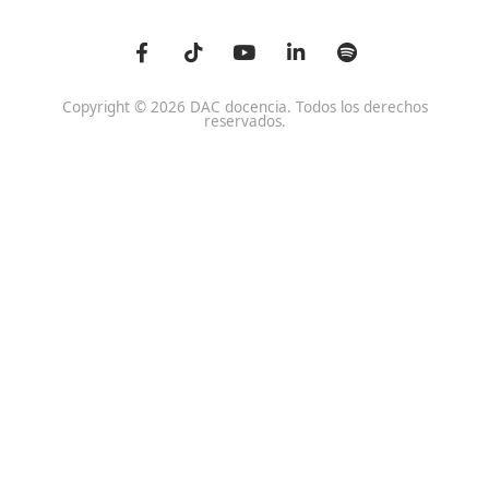
Centro de referencia nacional en la formación de profe
un programa innovador para expertos docentes especia
DAC docencia
Alumnos
Sobre Nosotros
Campus Online
Centros
Preguntas Frecuentes
Acreditaciones y
Docencia de la Formac
Homologaciones
Profesional para el Em
Manuales DGT
Certificado Profesional
SSC_017_5B
Bolsa de Empleo
Habilitación para la D
Trabaja con Nosotros
grados A-B-C
Metaverso Minecraft
Competencia Profesion
Blog
el Transporte