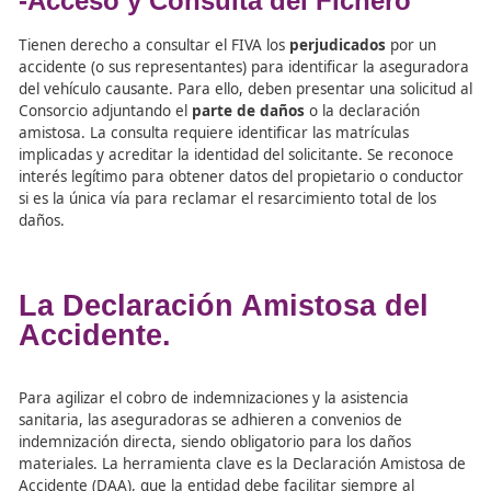
Seguros y Fondos de Pensiones (DGSFP) sobre qué entid
cumplen con la remisión de datos. El incumplimiento se
considera una
infracción administrativa
. Para garantiz
exactitud de los datos, la DGSFP puede realizar requeri
directos a las compañías o exigir
auditorías informátic
aseguren que la información volcada en el FIVA es real y
actualizada.
-Acceso y Consulta del Fichero
Tienen derecho a consultar el FIVA los
perjudicados
por
accidente (o sus representantes) para identificar la ase
del vehículo causante. Para ello, deben presentar una sol
Consorcio adjuntando el
parte de daños
o la declaració
amistosa. La consulta requiere identificar las matrículas
implicadas y acreditar la identidad del solicitante. Se re
interés legítimo para obtener datos del propietario o co