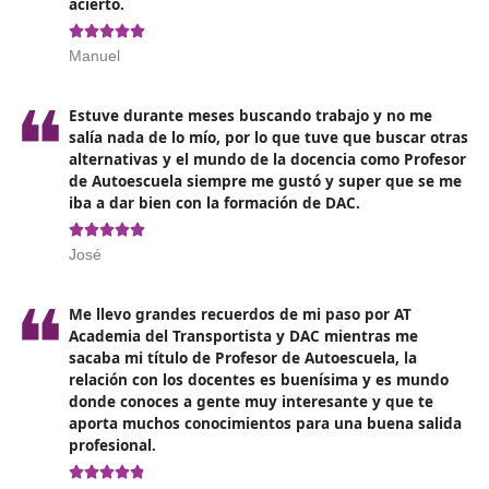
convocatoria en DGT
.
Además, para desempeñar esta profesión es necesari
estés en posesión del título de Educación Secundaria
Obligatoria (ESO) o algún título similar, es decir, un
equivalente a
Nivel 2
, como mínimo. También será nec
que tengas el
carnet de conducir
y cuentes con, al me
dos años de experiencia
.
Opiniones sobre nuestro Curso p
Profesor de Autoescuela