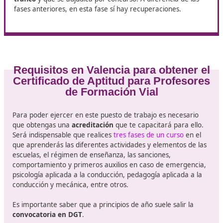
Dos evaluaciones que constan de
70 preguntas, 10 d
asignatura
. Solo se permitirán 3 fallos, siendo por tan
necesario contestar correctamente a 7 preguntas en 
una de ellas.
Asignaturas de la
primera evaluación
: Reglamentac
Normas y Señales, Seguridad Vial, Mecánica, Pedago
Permisos y pruebas y Primeros Auxilios.
Asignaturas de la
segunda evaluación
: Reglamenta
Normas y Señales, Seguridad Vial, Mecánica, Psicolo
Seguro de Automóviles y Reglamento de Autoescuel
FASE 3 O PRESENCIAL:
Curso presencial de
270 horas en el centro que asig
tráfico
y que se adjudica por concurso. A diferencia de
fases anteriores, en esta fase sí hay recuperaciones.