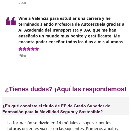
❝
Cuando me saqué el carnet de coche ya pensé
algún día me gustaría ser Profesor de Autoesc
así que un día me lo planteé en serio y me pu
buscar cómo sacarme este título y encontré a
Academia del Transportista y DAC, que fueron
acierto.





Manuel
❝
Estuve durante meses buscando trabajo y no
salía nada de lo mío, por lo que tuve que busc
alternativas y el mundo de la docencia como P
de Autoescuela siempre me gustó y super qu
iba a dar bien con la formación de DAC.





José