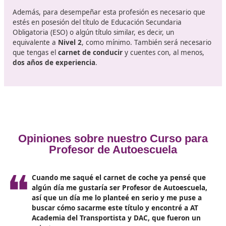
Requisitos en Valencia para obten
Certificado de Aptitud para Profe
de Formación Vial
Para poder ejercer en este puesto de trabajo es neces
que obtengas una
acreditación
que te capacitará para 
Será indispensable que realices
tres fases de un curso
e
que aprenderás las diferentes actividades y elementos 
escuelas, el régimen de enseñanza, las sanciones,
comportamiento y primeros auxilios en caso de emerg
psicología aplicada a la conducción, pedagogía aplicada
conducción y mecánica, entre otros.
Es importante saber que a principios de año suele salir 