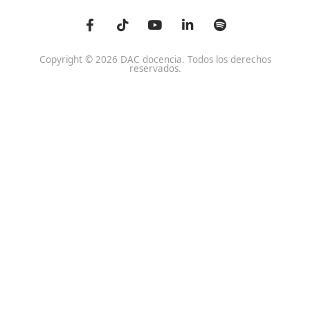
Centro de referencia nacional en la formación de profe
un programa innovador para expertos docentes especia
DAC docencia
Alumnos
Sobre Nosotros
Campus Online
Centros
Preguntas Frecuentes
Acreditaciones y
Docencia de la Formac
Homologaciones
Profesional para el Em
Manuales DGT
Certificado Profesional
SSC_017_5B
Bolsa de Empleo
Habilitación para la D
Trabaja con Nosotros