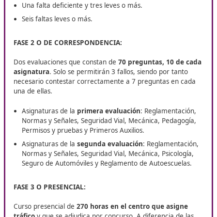
consiste en aprobar un examen de 30 preguntas tipo t
sobre seguridad vial, normas y señales; y una segunda
práctica
de 30 minutos con un vehículo de turismo co
cambio manual. No obstante, para aquellos alumnos q
hayan obtenido el carnet C y/o D están exentos de real
esta prueba.
Existe un tribunal que califica esta prueba práctica y
considerará no aptos a aquellos
alumnos que cometan
alguna de las siguientes faltas:
Una falta eliminatoria o más.
Dos faltas deficientes o más.
Una falta deficiente y tres leves o más.
Seis faltas leves o más.
FASE 2 O DE CORRESPONDENCIA: