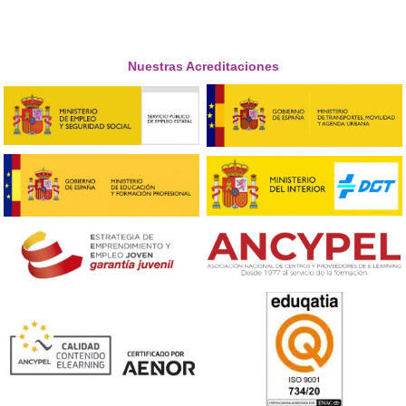
¿Tienes dudas? ¡Aquí las respond
¿En qué consiste el título de FP de Grado Superior de
Formación para la Movilidad Segura y Sostenible?
La formación se divide en 14 módulos a superar por lo
futuros docentes viales son las siguientes: Primeros auxi
Tráfico, circulación de vehículos y transporte por carre
Organización de la formación de las personas conducto
Técnicas de conducción, Tecnología básica del automóvi
Didáctica de la enseñanza práctica de la conducción,
Educación vial, Seguridad vial, Didáctica de la formaci
la seguridad vial, Movilidad segura y sostenible, Proyec
formación para la movilidad segura y sostenible, Forma