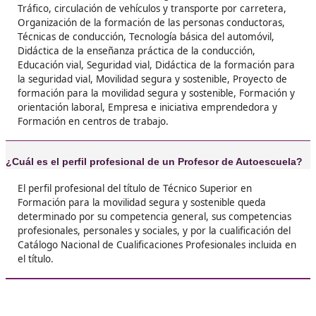
❝
Me llevo grandes recuerdos de mi paso por AT
Academia del Transportista y DAC mientras m
sacaba mi título de Profesor de Autoescuela, l
relación con los docentes es buenísima y es 
donde conoces a gente muy interesante y que
aporta muchos conocimientos para una buena
profesional.





Joan
❝
Vine a Valencia para estudiar una carrera y he
terminado siendo Profesora de Autoescuela gr
AT Academia del Transportista y DAC que me 
enseñado un mundo muy bonito y gratificant
encanta poder enseñar todos los días a mis a





Pilar