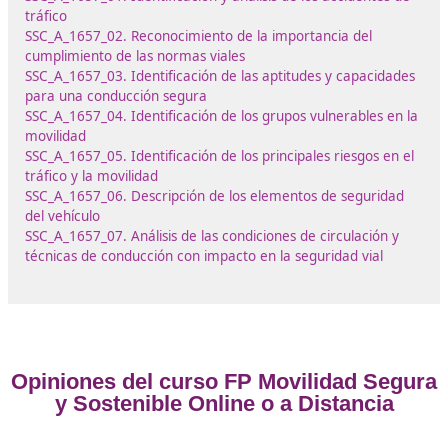
-
4 Certificados Profesionales de grado C,
referidos a
Certificados Profesionales con unidades de compet
completas.
En relación con el
título de grado D: Técnico Superior
Formación para la Movilidad Segura y Sostenible
, se
establecen los siguientes
Certificados Profesionales
:
SSC_C_013_5B: Desarrollo de programas de educació
en instituciones públicas y privadas.
SSC_C_014_5B: Asesoría en movilidad segura y sosten
SSC_C_015_5B: Monitor de cursos de conducción seg
eficiente.
SSC_C_016_5B: Certificado de aptitud de profesor d
formación vial.