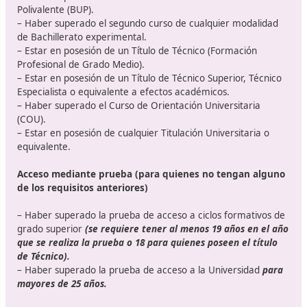
11.
Movilidad Segura y Sostenible
12.
Empresa e Iniciativa emprendedora
13.
Lengua extranjera (Inglés)
14.
Proyecto de Formación para la Movilidad Segura
Sostenible
15.
Formación en Centros de Trabajo (FCT)
¿Cuáles son los
requisitos de ac
este Grado en modalidad Online
Distancia?
Acceso directo: