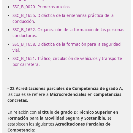
ejercer actividad tanto en pequeñas, medianas y gran
empresas dedicadas a la formación de conductores qu
buscan obtener su permiso de conducción. Así como t
en programas de formación Vial. También se podrá
desarrollar actividades relacionadas con la educación vi
seguridad vial laboral y movilidad segura y sostenible e
entidades públicas y privadas.
Además, el campo de actuación no se limita únicament
enseñanza tradicional en autoescuelas, sino que abarc
amplia gama de posibilidades: desde la
formación
especializada en cursos CAP, ADR y permiso por pun
hasta la
docencia en programas de conducción segu
eficiente
promovidos por la DGT o por empresas priva
Los titulados también podrán participar en el diseño e
implementación de
planes de movilidad urbana y
empresarial
, fomentando el transporte sostenible, la
prevención de accidentes laborales “in itinere” y la red