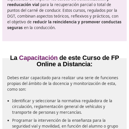
profesionales y particulares. Su objetivo es
mejorar la 
de conducción, prevenir riesgos y reducir la
siniestralidad
, tanto en turismos como en vehículos p
o motocicletas.
- Asesor de Seguridad Vial Laboral y/o asesor en pl
movilidad en entidades públicas y privadas
Elaboración de
planes de movilidad y seguridad vial
laboral
en empresas, administraciones públicas o
instituciones educativas. Estos profesionales ayudan a 
estrategias que reduzcan accidentes “in itinere” y “en m
además de promover una
movilidad eficiente, segur
sostenible
en entornos corporativos y urbanos.
-
Formador de cursos y/o Director de centros ADR d
Mercancías Peligrosas