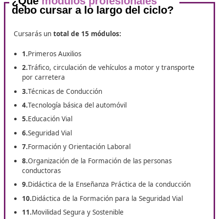
por el que se establece el
título de Técnico Superior en
Formación para la movilidad segura y sostenible
y se fi
aspectos básicos del currículo.
Este título oficial te capacita para diseñar, impartir y eval
acciones formativas relacionadas con la seguridad vial, la
responsable y la sostenibilidad en el transporte, un sector
transformación y con gran demanda de profesionales
especializados.
Se trata de una oportunidad única para formarte en un s
estratégico, alineado con los Objetivos de Desarrollo Sost
(ODS) y las nuevas políticas europeas de movilidad intelig
segura y respetuosa con el medio ambiente.
¿Qué
módulos profesionales
debo cursar a lo largo del ciclo?