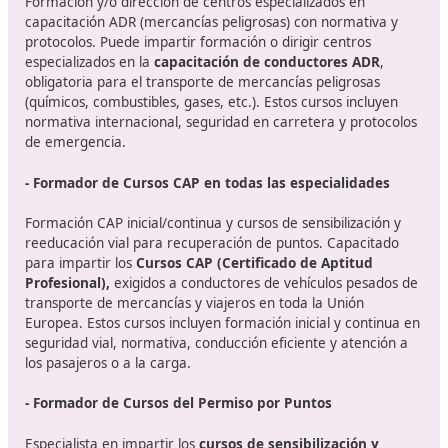
docente y supervisando el cumplimiento de la normativ
- Educador en programas o actividades de educación
Campañas educativas en colegios, institutos, asociacio
entidades públicas y privadas para concienciar sobre la
seguridad vial. Desarrolla e implementa
campañas
educativas
en colegios, institutos, asociaciones o enti
públicas y privadas para concienciar sobre la seguridad 
Su labor está orientada a
formar ciudadanos respons
fomentando conductas seguras y sostenibles en la movi
diaria.
- Monitor de cursos de conducción segura (DGT)
Cursos prácticos homologados orientados a mejorar té
de conducción, prevenir riesgos y reducir siniestralidad
Imparte cursos prácticos homologados por la
Direcció
General de Tráfico (DGT)
dirigidos a conductores