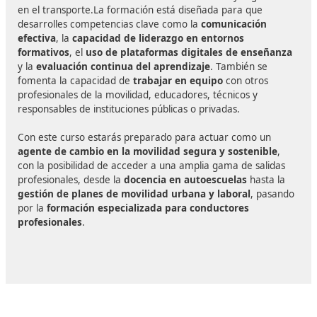
- Formador de Cursos del Permiso por Puntos
Especialista en impartir los
cursos de sensibilización 
reeducación vial
para la recuperación parcial o total 
puntos del carné de conducir. Estos cursos, regulados p
DGT, combinan aspectos teóricos, reflexivos y práctico
el objetivo de
reducir la reincidencia y promover co
seguras
en la conducción.
La
Capacitación
de este Curso d
Online a Distancia:
Debes estar capacitado para realizar una serie de func
propias del ámbito de la docencia y monitorización de e
como son: