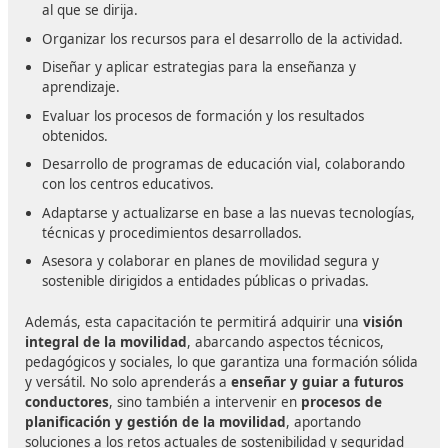
Formación y/o dirección de centros especializados en
capacitación ADR (mercancías peligrosas) con normativ
protocolos. Puede impartir formación o dirigir centros
especializados en la
capacitación de conductores AD
obligatoria para el transporte de mercancías peligrosa
(químicos, combustibles, gases, etc.). Estos cursos incl
normativa internacional, seguridad en carretera y prot
de emergencia.
- Formador de Cursos CAP en todas las especialidad
Formación CAP inicial/continua y cursos de sensibilizaci
reeducación vial para recuperación de puntos. Capaci
para impartir los
Cursos CAP (Certificado de Aptitud
Profesional),
exigidos a conductores de vehículos pesa
transporte de mercancías y viajeros en toda la Unión
Europea. Estos cursos incluyen formación inicial y cont
seguridad vial, normativa, conducción eficiente y atenc
los pasajeros o a la carga.