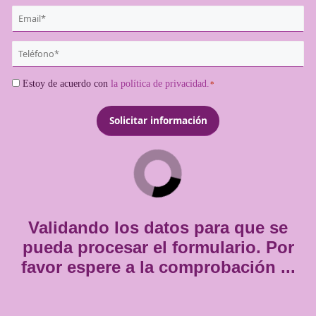
¿Quieres más información de es
titulación?
{user:display_name}
*
Email
*
Teléfono
*
Consentimiento
Estoy de acuerdo con
la política de privacidad.
*
*