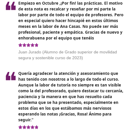
- 6 Certificados de Competencia de grado B
en
áreas
En relación con el
título de grado D: Técnico Superior
Formación para la Movilidad Segura y Sostenible
, se
establecen los siguientes
Certificados de Competenci
SSC_B_1657. Seguridad vial
.
SSC_B_0020. Primeros auxilios
.
SSC_B_1655. Didáctica de la enseñanza práctica de l
conducción
.
SSC_B_1652. Organización de la formación de las pe
conductoras
.
SSC_B_1658. Didáctica de la formación para la segu
vial
.
SSC_B_1651. Tráfico, circulación de vehículos y tran
por carretera
.