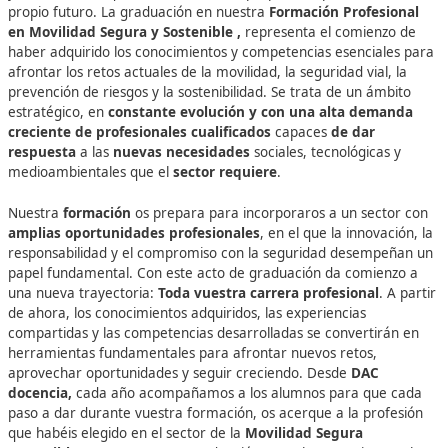
Asesora y colaborar en planes de movilidad segura 
sostenible dirigidos a entidades públicas o privadas.
Además, esta capacitación te permitirá adquirir una
vi
integral de la movilidad
, abarcando aspectos técnicos
pedagógicos y sociales, lo que garantiza una formación
y versátil. No solo aprenderás a
enseñar y guiar a fut
conductores
, sino también a intervenir en
procesos d
planificación y gestión de la movilidad
, aportando
soluciones a los retos actuales de sostenibilidad y segu
en el transporte.La formación está diseñada para que
desarrolles competencias clave como la
comunicación
efectiva
, la
capacidad de liderazgo en entornos
formativos
, el
uso de plataformas digitales de ense
y la
evaluación continua del aprendizaje
. También se
fomenta la capacidad de
trabajar en equipo
con otro
profesionales de la movilidad, educadores, técnicos y
responsables de instituciones públicas o privadas.