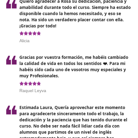
SSC_A_1655_03. Impartición de sesiones de enseñanza
práctica en circuito cerrado
SSC_A_1655_04. Impartición de sesiones de enseñanza
práctica en vías abiertas al tráfico general
SSC_A_1655_05. Principios y elementos para la segurid
la conducción
SSC_A_1655_06. Evaluación del proceso de enseñanza-
aprendizaje en la adquisición de habilidades para la
conducción
Grados A dentro del Grado B - Didáctica de la forma
para la seguridad vial
SSC_A_1658_01. Contextualización de la intervención
formativa de la formación para la seguridad vial
SSC_A_1658_02. Determinación de los objetivos del pro
formativo previstos en la programación
SSC_A_1658_03. Determinación de las estrategias
metodológicas en relación con los modelos