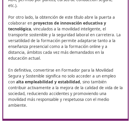
haber adquirido los conocimientos y competencias esenci
afrontar los retos actuales de la movilidad, la seguridad via
prevención de riesgos y la sostenibilidad. Se trata de un 
estratégico, en
constante evolución y con una alta de
creciente de profesionales cualificados
capaces
de dar
respuesta
a las
nuevas necesidades
sociales, tecnológic
medioambientales que el
sector requiere
.
Nuestra
formación
os prepara para incorporaros a un se
amplias oportunidades profesionales
, en el que la inno
responsabilidad y el compromiso con la seguridad desem
papel fundamental. Con este acto de graduación da comi
una nueva trayectoria:
Toda vuestra carrera profesiona
de ahora, los conocimientos adquiridos, las experiencias
compartidas y las competencias desarrolladas se convert
herramientas fundamentales para afrontar nuevos retos,
aprovechar oportunidades y seguir creciendo. Desde
DA
docencia,
cada año acompañamos a los alumnos para qu
paso a dar durante vuestra formación, os acerque a la pr