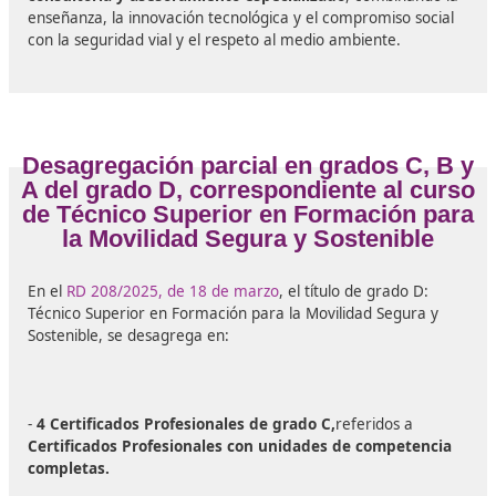
Los titulados podrán desempeñar funciones como
doc
en centros de formación vial, formadores en progr
oficiales de la DGT, asesores en planes de movilida
urbana y empresarial o responsables de proyectos
educativos
en entidades públicas y privadas. Asimismo
contarán con un perfil altamente valorado en el ámbit
formación continua de conductores profesionales
(C
ADR, permiso por puntos, cursos de conducción segura
etc.).
Por otro lado, la obtención de este título abre la puert
colaborar en
proyectos de innovación educativa y
tecnológica
, vinculados a la movilidad inteligente, el
transporte sostenible y la seguridad laboral en carrete
versatilidad de la formación permite adaptarse tanto a
enseñanza presencial como a la formación online y a
distancia, ámbitos cada vez más demandados en la
educación actual.