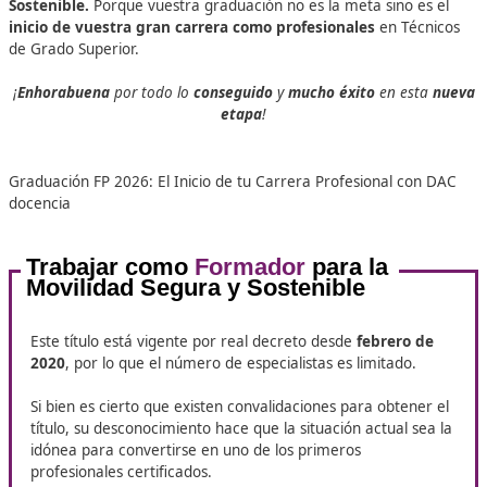
Con este curso estarás preparado para actuar como u
agente de cambio en la movilidad segura y sostenib
con la posibilidad de acceder a una amplia gama de sal
profesionales, desde la
docencia en autoescuelas
hast
gestión de planes de movilidad urbana y laboral
, p
por la
formación especializada para conductores
profesionales
.
¿Dónde puedo
estudiar
la FP par