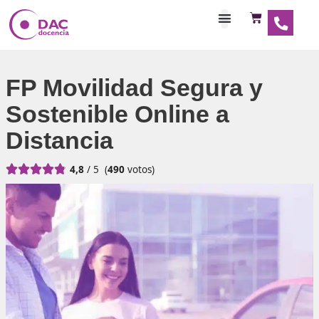
Habilitaciones Doce
FP Movilidad Segura y
Sostenible Online a
Distancia





4,8
/ 5
(
490
votos)