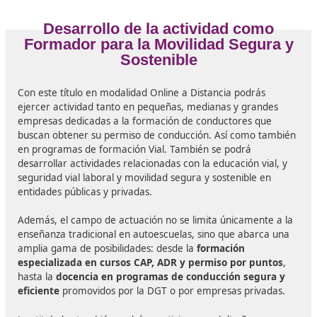
que habéis elegido en el sector de la
Movilidad Segura
Sostenible.
Porque vuestra graduación no es la meta sino
inicio de vuestra gran carrera como profesionales
en T
de Grado Superior.
¡
Enhorabuena
por todo lo
conseguido
y
mucho éxito
en e
etapa
!
Graduación FP 2026: El Inicio de tu Carrera Profesional 
docencia
Trabajar como
Formador
para la
Movilidad Segura y Sostenible
Este título está vigente por real decreto desde
febrero
2020
, por lo que el número de especialistas es limitado