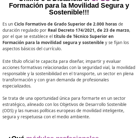
+25.000
Docentes Viales Formadas
100%
Inserción Laboral
¡¡¡Ya puedes matricularte para rea
Online o a Distancia el
CFGS
d
Formación para la Movilidad Segu
Sostenible!!!
Es un
Ciclo Formativo de Grado Superior de 2.000 hora
duración regulado por
Real Decreto 174/2021, de 23 de