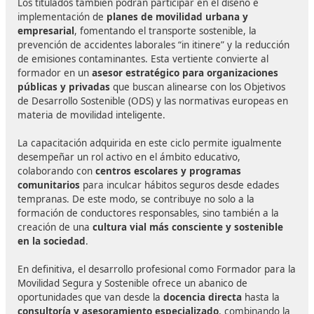
Si bien es cierto que existen convalidaciones para obte
título, su desconocimiento hace que la situación actual 
idónea para convertirse en uno de los primeros
profesionales certificados.
Además, se tiene la posibilidad de trabajar en el sector
privado con autoescuelas o en el sector público con el
desarrollo de actividades y programas de seguridad via
movilidad.
Lo cual aumenta las opciones de encontr
empleo en la profesión.
A esto se suma que la
demanda de profesionales
cualificados en movilidad segura y sostenible está 
pleno crecimiento
, impulsada por las nuevas políticas
europeas de movilidad, la Agenda 2030 y la necesidad
reducir la siniestralidad vial y la huella ambiental del
transporte. Esto convierte al título en una formación
estratégica con gran proyección de futuro.