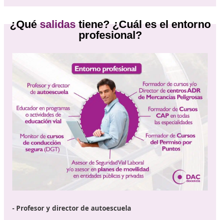
– Estar en posesión del Título de Bachiller, o de un certi
acreditativo de haber superado todas las materias del
Bachillerato.
– Estar en posesión del Título de Bachillerato Unificado
Polivalente (BUP).
– Haber superado el segundo curso de cualquier modal
de Bachillerato experimental.
– Estar en posesión de un Título de Técnico (Formación
Profesional de Grado Medio).
– Estar en posesión de un Título de Técnico Superior, T
Especialista o equivalente a efectos académicos.
– Haber superado el Curso de Orientación Universitari
(COU).
– Estar en posesión de cualquier Titulación Universitari
equivalente.
Acceso mediante prueba (para quienes no tengan 
de los requisitos anteriores)