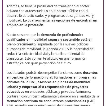
Movilidad Segura y Sostenible
Conseguir la
FP para la Movilidad Segura y Sostenible
una
nueva puerta dentro del mercado laboral
¡Convirtiéndote en un profesional de la Seguridad Via
reforzando a conductores de todo el territorio nacio
Este ciclo formativo se puede cursar en modalidad
Online
Distancia
, lo que te permite compatibilizar los estudios co
personal o profesional. Gracias a una
plataforma virtual
interactiva
tendrás acceso a contenidos actualizados, re
didácticos digitales, tutorización personalizada y un segui
continuo de tu aprendizaje.
Poder graduarte con DAC docencia
es mucho más que el
una etapa académica, significa celebrar el esfuerzo, la co
y la valentía de quienes han decidido prepararse para con
propio futuro. La graduación en nuestra
Formación Profe
en Movilidad Segura y Sostenible ,
representa el comie