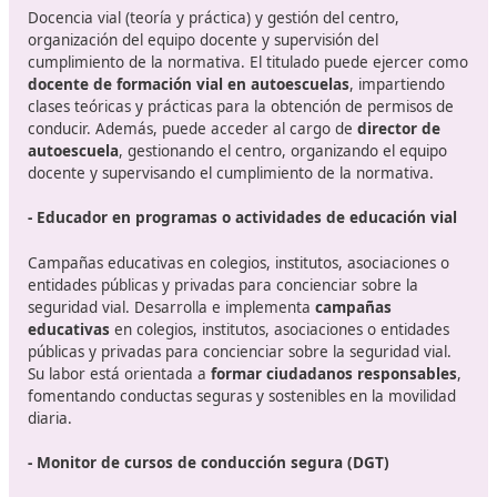
– Haber superado la prueba de acceso a ciclos formati
grado superior
(se requiere tener al menos 19 años en
que se realiza la prueba o 18 para quienes poseen el t
de Técnico).
– Haber superado la prueba de acceso a la Universida
mayores de 25 años.
¿Qué
salidas
tiene? ¿Cuál es el en
profesional?