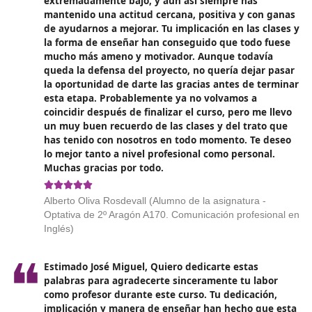
SSC_A_1658_04. Determinación de los recursos didáctico
espacios y los tiempos en el proceso formativo
SSC_A_1658_05. Evaluación del proceso formativo de l
educación vial
Grados A dentro del Grado B - Primeros auxilios
SSC_A_0020_01. Valoración inicial en situaciones de
emergencia
SSC_A_0020_02. Aplicación de técnicas de soporte vital
SSC_A_0020_03. Aplicación de técnicas de inmovilizació
movilización en accidentes
SSC_A_0020_04. Apoyo psicológico en accidentes
Grados A dentro del Grado B - Seguridad Vial
SSC_A_1657_01. Identificación y análisis de los accident
tráfico
SSC_A_1657_02. Reconocimiento de la importancia del