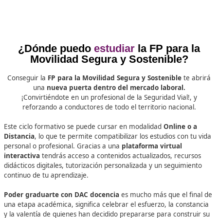
Identificar y seleccionar la normativa reguladora de 
circulación, reglamentación general de vehículos y
transporte de personas y mercancías.
Programar la intervención de la enseñanza para la
seguridad vial y movilidad, en función del alumno o 
al que se dirija.
Organizar los recursos para el desarrollo de la activi
Diseñar y aplicar estrategias para la enseñanza y
aprendizaje.
Evaluar los procesos de formación y los resultados
obtenidos.
Desarrollo de programas de educación vial, colabor
con los centros educativos.
Adaptarse y actualizarse en base a las nuevas tecnol
técnicas y procedimientos desarrollados.