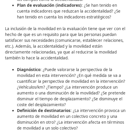
Definición de destinatarios
: ¿Se ha tenido en cue
posible afección de la intervención sobre la pobla
términos de accidentalidad? ¿Se focaliza la medid
disminuir la accidentalidad de un grupo concreto 
población?
Formulación de objetivos
: ¿Se tiene en cuenta en
intervención la inclusión de objetivos sobre reduci
número de accidentes, reducir número de fallecid
heridos, reducir gravedad de las lesiones, etc.? ¿S
cumplen los objetivos europeos en relación a la
accidentalidad?
Plan de ejecución (actividades)
: ¿Se puede medir
impacto de las actividades en la accidentalidad? ¿
evalúa la accidentalidad antes y después de la
intervención?
Planes de recursos (personas responsables)
: ¿
las personas responsables conocimiento suficient
evaluar la accidentalidad de la intervención? ¿Qué
competencias, experiencias, formación, tienen las