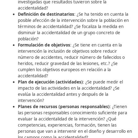
suele hacer para facilitar el análisis de la evaluación final
llevarla a cabo desde
3 perspectivas
que tienen que ve
cualquier intervención de
seguridad vial
.
Accidentalidad
Movilidad
Medioambiental
Reducir la accidentalidad es el objetivo final de cualquier
intervención de
seguridad vial
y para evaluar el diseño
esta perspectiva hay que tener en cuenta las siguientes
cuestiones
:
Diagnóstico
: ¿Se valora el número de accidentes,
número de víctimas o número de fallecidos? ¿Esta
intervención repercute directamente en disminuir
accidentalidad? ¿Se ha evaluado en otras práctica
investigadas que resultados tuvieron sobre la
accidentalidad?