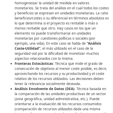
entorno, gestión eficiente y ahorro de combustible
reducción de emisiones, formación medioambient
¿Existe algún objetivo de carácter medioambienta
los y las destinatarias?
Plan de ejecución (actividades)
: Impacto
medioambiental de las actividades a realizar: ¿lo
conocemos? ¿Cómo lo medimos o lo vamos a med
alternativas ante un impacto negativo?
Planes de recursos (personas responsables)
: ¿
competencias, experiencias o formación tienen la
personas que van a intervenir en el diseño y desar
temas medioambientales? ¿Se contempla que una
persona o equipo encargado de dinamizar la refle
propuestas internas sobre medioambiente?
Plan de evaluación (indicadores)
: ¿Se incluyen e
evaluación de la intervención cuestiones acerca de
campo medioambiental? ¿Se lleva un registro
cuantificable de las acciones de mejora medioamb
realizadas?