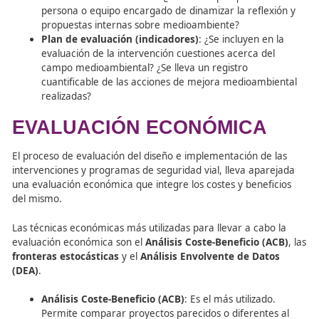
indicadores que se refieran a aspectos de movilid
han contemplado los indicadores estratégicos
relacionados con movilidad?
La incorporación de la perspectiva medioambiental en l
intervención o el impulso de su incorporación requiere t
cuenta las siguientes
cuestiones
:
Diagnóstico
: ¿Se ha realizado o se dispone de alg
diagnóstico de la situación medioambiental del en
donde se va a realizar la intervención? ¿Cumplimos
líneas, marcos ideológicos, normativas o reflexion
nos afecten sobre el medio ambiente?
Definición de destinatarios
: ¿Les afectan los obj
carácter medioambiental? ¿Incluimos acciones, ac
o procesos que los destinatarios de la intervenció
pueden incorporar a su vida?
Formulación de objetivos
: ¿Tenemos en cuenta e
intervención la inclusión de objetivos acerca de m