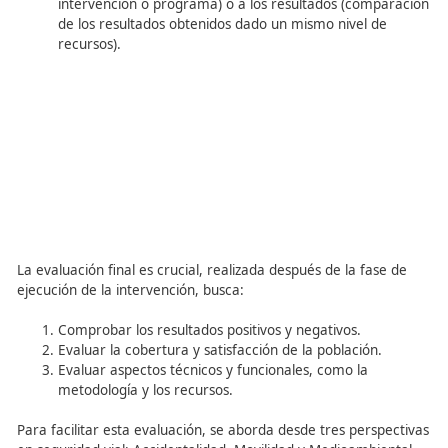
EVALUACIÓN ECONÓMICA
El proceso de evaluación del diseño e implementación de
intervenciones y programas de seguridad vial, lleva apa
una evaluación económica que integre los costes y benef
del mismo.
Las técnicas económicas más utilizadas para llevar a cab
evaluación económica son el
Análisis Coste-Beneficio (
fronteras estocásticas
y el
Análisis Envolvente de Dat
(DEA)
.
Análisis Coste-Beneficio (ACB)
: Es el más utilizad
Permite comparar proyectos parecidos o diferente
homogeneizar la unidad de medida en valores
monetarios. Se trata del análisis en el cual todos l
y beneficios se expresan en unidades monetarias. 