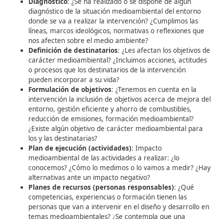
coste del desplazamiento?
Definición de destinatarios
: ¿La intervención pr
aumento de movilidad en un colectivo concreto y
disminución en otro? ¿La intervención afecta en t
de movilidad a un solo colectivo?
Formulación de objetivos
: ¿La intervención tien
objetivo directo afectar a la movilidad? ¿Tenemos
cuenta la inclusión de objetivos sobre movilidad, 
de recorrido, coste del desplazamiento, etc.?
Plan de ejecución (actividades)
: ¿Alguna o algun
las actividades a desarrollar afecta a la movilidad 
personas?
Planes de recursos (personas responsables)
: ¿S
contempla a una persona o equipo encargado de
dinamizar la reflexión y propuestas sobre movilid
¿Tienen las personas responsables del diseño y des
de la intervención conocimiento sobre la medición
movilidad?
Plan de evaluación (indicadores)
: ¿Se han cont