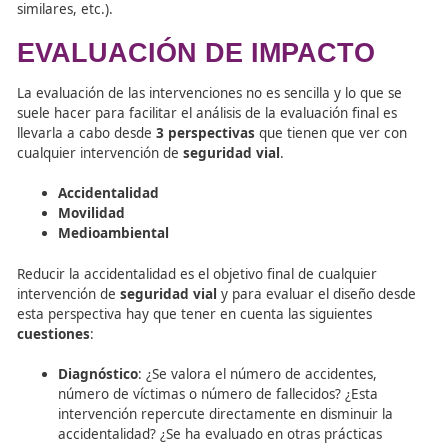
Actividades realizadas
.
Factores ajenos al proyecto que han condicionado
desarrollo.
VALORACIÓN
Análisis de cada apartado del proyecto y relaciones: var
respecto a lo programado, éxitos y fracasos, etc., y posi
«causas».
ORIENTACIONES
Formular recomendaciones para ajustar cada acción, en
caso, o para intervenciones futuras (servicios, proyectos
similares, etc.).
EVALUACIÓN DE IMPACTO
La evaluación de las intervenciones no es sencilla y lo qu