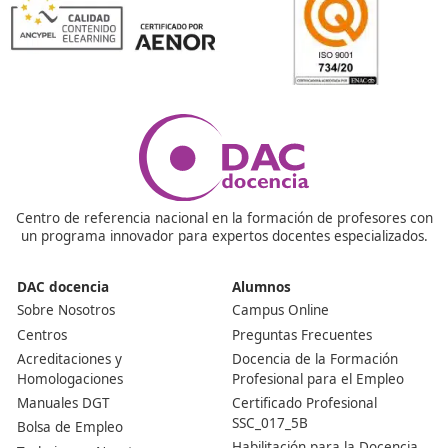
metodología y los recursos.
Para facilitar esta evaluación, se aborda desde tres pers
en seguridad vial: Accidentalidad, Movilidad y Medioambi
En cuanto a la evaluación económica, se emplean técnic
como el Análisis Coste-Beneficio (ACB), las Fronteras
Estocásticas y el Análisis Envolvente de Datos (DEA).
Quizás podrían interesarte estos artículos:
Profesor de Autoescuela: Diseño Efectivo de Programas
Seguridad Vial
La Importancia del Grupo como Fuente de Fiabilidad: E
del Profesor de Autoescuela