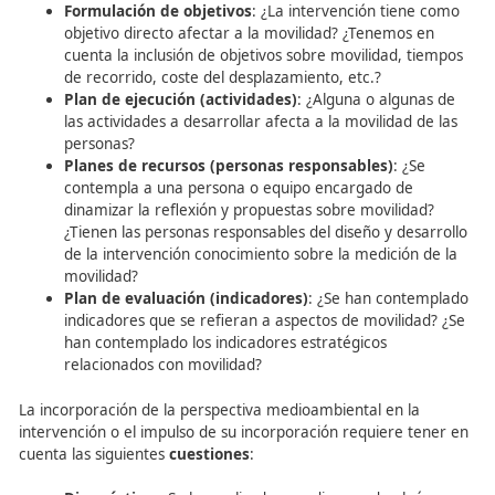
personas que van a intervenir en el diseño y desar
los campos como la accidentalidad?
Plan de evaluación (indicadores)
: ¿Se han tenid
cuenta indicadores que reduzcan la accidentalidad
han tenido en cuenta los indicadores estratégicos
La inclusión de la movilidad en la evaluación tiene que ve
hecho de que es un requisito para que las personas pue
satisfacer sus necesidades (comunicarse, establecer rela
etc.). Además, la accidentalidad y la movilidad están
directamente relacionadas, ya que al reducirse la movil
también lo hace la accidentalidad.
Diagnóstico
: ¿Puede valorarse la perspectiva de l
movilidad en esta intervención? ¿En qué medida s
cuantificar la perspectiva de movilidad en la inter
¿Vehículos/km? ¿Tiempo? ¿La intervención produc
aumento o una disminución de la movilidad? ¿Se 
disminuir el tiempo de desplazamiento? ¿Se dismin