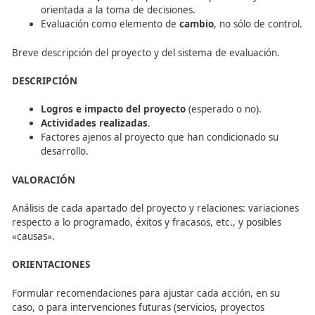
características
y una
estructura
.
Modelo
sistémico
: enfocar las entradas (informac
recursos), los procesos (intervención y gestión) y l
salidas (productos, logros e impacto).
Evaluación de los
resultados
(eficiencia y eficacia)
proceso (metodología, tareas por fases, gestión d
recursos).
Evaluación de la
participación
y contraste de los 
agentes implicados.
Evaluación
aplicada
, a partir de la experiencia y
orientada a la toma de decisiones.
Evaluación como elemento de
cambio
, no sólo de
Breve descripción del proyecto y del sistema de evaluaci
DESCRIPCIÓN
Logros e impacto del proyecto
(esperado o no).