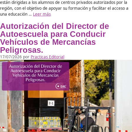
La formación en el Transporte de Mercancías Peligrosas no
conocimiento técnico, sino también una impartición de con
rigurosa y especializada. En este contexto, la figura del F
Formadores ADR, también conocido como Formador de F
de Mercancías Peligrosas o el especializado como Formado
Formadores de Mercancías Radiactivas, se convierte en u
más
Noticias
Becas Comunidad de Madrid
16/04/2025
por
Ángel
La Comunidad de Madrid ofrece la oportunidad de optar a
Formación Profesional para aquellos que deseen seguir am
sus conocimientos a través de estudios post-obligatorios. E
están dirigidas a los alumnos de centros privados autorizad
región, con el objetivo de apoyar su formación y facilitar e