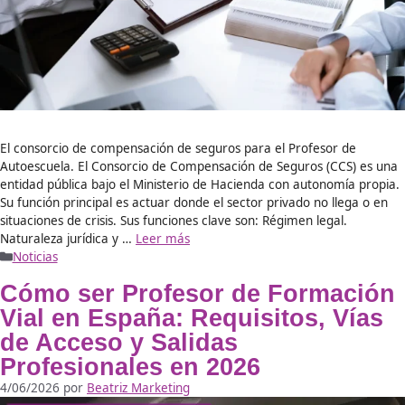
La autorización especial (ADR) y el Director de Autoescuela
autorización ADR es el documento técnico exigido para co
que transportan sustancias peligrosas. Es un complemento 
que no sustituye al permiso ordinario; ambos deben estar e
portarse conjuntamente durante el transporte. -Requisitos
obtención. Para que un alumno obtenga esta autorización,
Leer más
Noticias
El Consorcio de Compensac
de Seguros un Papel Import
para el Profesor de Autoescu
5/06/2026
por
Practicas Editorial