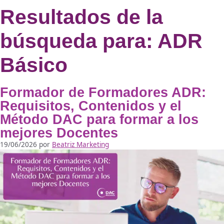
Guardar preferencias
Más Información
Política de cookies
Declaración de privacidad
Resultados de la
búsqueda para:
AD
Básico