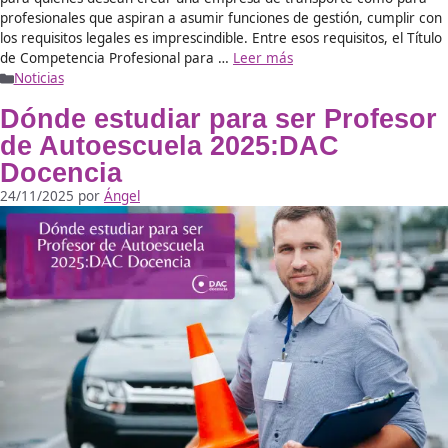
El Profesor de Formación Vial desempeña un papel fundam
Seguridad en carretera y en la Educación de Conductores
responsables. Su labor no se limita a enseñar normas o Téc
Conducción, sino que implica formar ciudadanos capaces 
desenvolverse con Seguridad en un entorno de Movilidad c
más complejo. En los últimos …
Leer más
Noticias
Obtención del Título de
Competencia Profesional par
Transporte de Mercancías y
Viajeros
16/04/2026
por
Beatriz Marketing