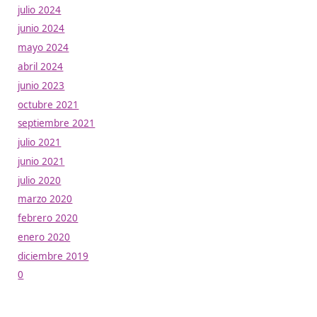
Entradas anteriores
1
2
Siguiente
→
Entradas recientes
Cómo aprobar la Competencia Profesional para el Tra
de Mercancías y Viajeros: guía de preparación paso a 
Digitalización en los Sectores Productivos para la Movil
Segura y Sostenible.
Cloud y Sistemas Conectados para la Movilidad Segura 
Sostenible.