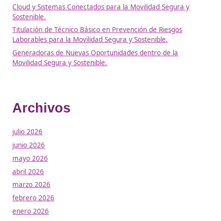
España se enfrenta a un problema creciente en el ámbito d
movilidad: la escasez de examinadores de tráfico. Aunque 
Dirección General de Tráfico (DGT) asegura que la plantilla
cubierta al 98%, la realidad es que ese porcentaje se corr
con una estructura diseñada para una población de 40 mil
personas. Hoy, …
Leer más
Noticias
La nueva FP: Grados C, B y 
como base de una formació
clave para una sociedad má
preparada, segura y sostenib
27/05/2025
por
Beatriz Marketing