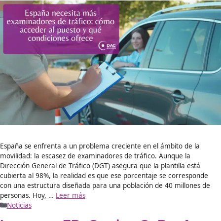
¿Te apasiona la conducción y sueñas con convertir esa pas
profesión estable, bien remunerada y con impacto social? S
objetivo es enseñar a conducir y formar conductores respo
año 2025 es el momento perfecto para dar el salto. En este
descubrirás dónde estudiar para ser profesor de autoescue
España, cuáles son …
Leer más
Noticias
La importancia de la formac
las normas de circulación:
nuevas señales y el caso de 
15e
14/10/2025
por
Beatriz Marketing